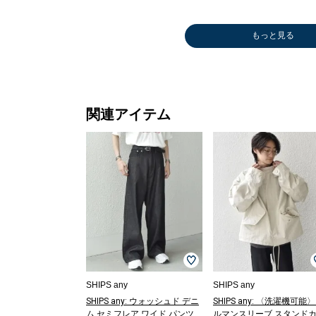
もっと見る
テーラードジャ
ステンカラーコ
Tシャツ/カット
シャツ
Tシャツ/カット
Tシャツ/カット
ニット/セータ
メガネ/サング
ブーツ/ブーテ
シャツ
ブーツ/ブーテ
ストール
ニット/
ニット/
テーラー
ブレスレ
テーラー
ニット/
ブルゾン
テーラー
ケット
ート
ソー
￥6,875
ソー
ソー
ー
ラス
ィー
￥8,910
ィー
ラー
ー
ー
ケット
バングル
ケット
ー
￥9,900
ケット
￥20,900
￥15,400
￥4,950
(50%OFF)
￥3,410
￥5,346
￥7,964
￥18,920
￥29,700
￥29,700
￥15,95
￥5,236
￥7,480
￥12,98
￥3,300
￥11,00
￥4,730
(50%OFF
￥11,00
(50%OFF)
(40%OFF)
(60%OFF)
(50%OFF
(30%OFF
(50%OFF
(50%OFF
(50%OFF
関連アイテム
SHIPS any
SHIPS any
SHIPS any: ウォッシュド デニ
SHIPS any: 〈洗濯機可能
ム セミフレア ワイド パンツ
ルマンスリーブ スタンド