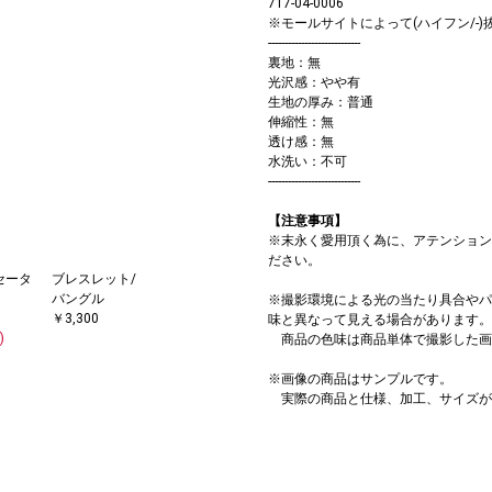
717-04-0006
※モールサイトによって(ハイフン/-
----------------------------
裏地：無
光沢感：やや有
生地の厚み：普通
伸縮性：無
透け感：無
水洗い：不可
----------------------------
【注意事項】
※末永く愛用頂く為に、アテンション
ださい。
セータ
ブレスレット/
バングル
※撮影環境による光の当たり具合やパ
￥3,300
味と異なって見える場合があります。
)
商品の色味は商品単体で撮影した画
※画像の商品はサンプルです。
実際の商品と仕様、加工、サイズが