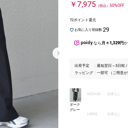
￥7,975
50%OFF
（税込）
72ポイント還元
29
お気に入り登録数
なら
月々1,329円
か
出荷予定
最短翌日～3日程 /
ラッピング
一部可 （ご用意
MEDIUM
在庫なし
ダーク
グレー
LARGE
在庫なし