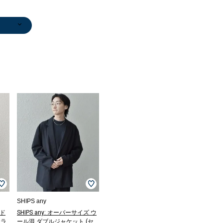
/マフ
セータ
セータ
ドジャ
ット/
ドジャ
セータ
ドジャ
Tシャツ/カット
ストール/マフ
キャップ
ショルダーバッ
テーラードジャ
ソー
ラー
￥4,290
グ
ケット
0
0
0
)
0
￥4,950
￥5,500
￥6,490
￥11,000
)
)
)
)
)
(50%OFF)
SHIPS any
〉ド
SHIPS any: オーバーサイズ ウ
カラ
ール混 ダブルジャケット (セ