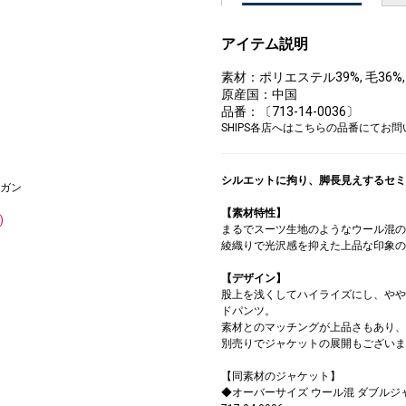
アイテム説明
素材：ポリエステル39%, 毛36%
原産国：中国
品番：〔713-14-0036〕
SHIPS各店へはこちらの品番にてお
シルエットに拘り、脚長見えするセミ
ガン
【素材特性】
)
まるでスーツ生地のようなウール混の
綾織りで光沢感を抑えた上品な印象の
【デザイン】
股上を浅くしてハイライズにし、やや
ドパンツ。
素材とのマッチングが上品さもあり、
別売りでジャケットの展開もございま
【同素材のジャケット】
◆オーバーサイズ ウール混 ダブルジャ