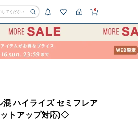
0
 ウール混 ハイライズ セミフレア
セットアップ対応)◇