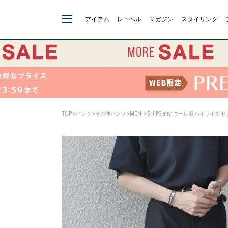
アイテム
レーベル
マガジン
スタイリング
TOP
>
パンツ
>
その他パンツ
>
MEN
> SHIPS any: ウール混 ハイライ