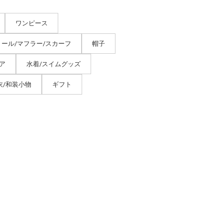
ワンピース
トール/マフラー/スカーフ
帽子
ア
水着/スイムグッズ
衣/和装小物
ギフト