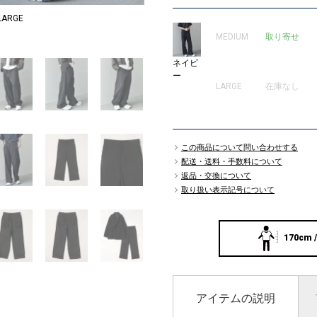
ARGE
MODEL：175
MEDIUM
取り寄せ
18
ネイビ
ー
LARGE
在庫なし
この商品について問い合わせする
配送・送料・手数料について
返品・交換について
取り扱い表示記号について
170cm /
アイテムの説明