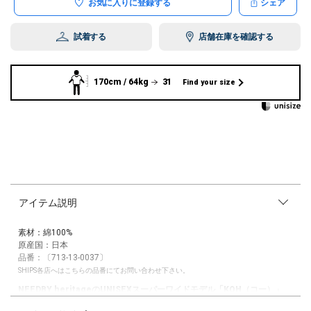
お気に入りに登録する
シェア
試着する
店舗在庫を確認する
170cm / 64kg
31
Find your size
アイテム説明
素材：綿100%
原産国：日本
品番：〔713-13-0037〕
SHIPS各店へはこちらの品番にてお問い合わせ下さい。
NEEDBY heritageのUNISEXスーパーワイドモデル「KOH（コー）」