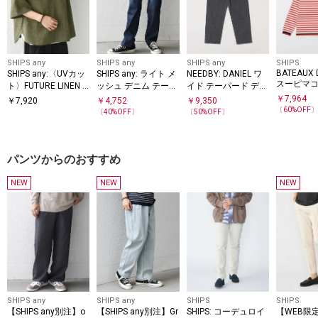
SHIPS any
SHIPS any
SHIPS any
SHIPS
BATEAUX D
SHIPS any:〈UVカッ
SHIPS any: ライト メ
NEEDBY: DANIEL ワ
スーピマコ
ト〉FUTURE LINEN C
ッシュ デニム テーパ
イド テーパード デニ
ゲージ ボ
ANVAS リネンライク
ード パンツ (セット
ム パンツ
￥
7,964
￥
7,920
￥
4,752
￥
9,350
ーネック 
スキッパー プルオー
アップ対応)◇
〔
60
%OFF
〔
40
%OFF〕
〔
50
%OFF〕
バーシャツ◇
パンツからのおすすめ
NEW
NEW
NEW
SHIPS any
SHIPS any
SHIPS
SHIPS
【SHIPS any別注】o
【SHIPS any別注】Gr
SHIPS: コーデュロイ
【WEB限定