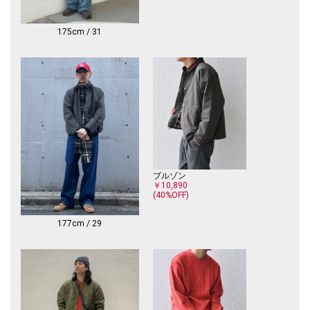
ションを発信。
日本が誇るUSED加工の技術を駆使しながらも、無駄な薬品や水を減ら
し、労働力の減少を賄えるように生産性を高めたデニムを提案していま
175cm / 31
す。
【注意事項】
※末永く愛用頂く為に、アテンションタグ・洗濯ネームを必ずご確認の
上、着用又はお取り扱いください。
※撮影環境による光の当たり具合やパソコン・スマートフォンなどの閲覧
環境によって、実際の色味と異なって見える場合があります。
商品の色味は商品単体で撮影した画像をご参照ください。
ブルゾン
￥10,890
(40%OFF)
177cm / 29