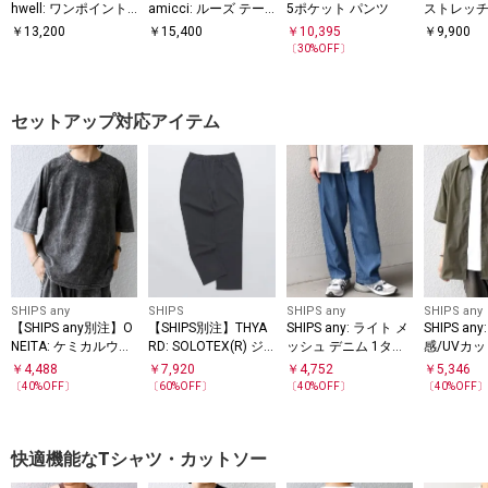
hwell: ワンポイント
amicci: ルーズ テー
5ポケット パンツ
ストレッチ
ロゴ 刺繍 スピンドル
パード ストレッチ デ
ノ パンツ
￥
13,200
￥
15,400
￥
10,395
￥
9,900
リラックス イージー
ニム パンツ ◇
〔
30
%OFF〕
スラックス◆
セットアップ対応アイテム
SHIPS any
SHIPS
SHIPS any
SHIPS any
【SHIPS any別注】O
【SHIPS別注】THYA
SHIPS any: ライト メ
SHIPS a
NEITA: ケミカルウォ
RD: SOLOTEX(R) ジ
ッシュ デニム 1タッ
感/UVカット
ッシュ リラックス ラ
ャージー パンツ (セ
ク リラックス パンツ
E レギュ
￥
4,488
￥
7,920
￥
4,752
￥
5,346
グラン Tシャツ(セッ
ットアップ対応)
(セットアップ対応)◇
ポケット 
〔
40
%OFF〕
〔
60
%OFF〕
〔
40
%OFF〕
〔
40
%OFF
トアップ対応)◇
トアップ対
快適機能なTシャツ・カットソー