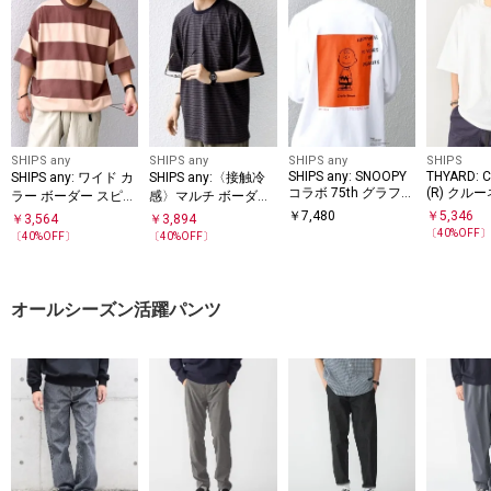
SHIPS any
SHIPS any
SHIPS any
SHIPS
SHIPS any: SNOOPY
THYARD: 
SHIPS any: ワイド カ
SHIPS any:〈接触冷
コラボ 75th グラフィ
(R) クル
ラー ボーダー スピン
感〉マルチ ボーダー
ック プリント Tシャ
ャツ
ドル Tシャツ◇
ポケット Tシャツ◇
￥
7,480
￥
5,346
￥
3,564
￥
3,894
ツ(ロンT)◆
〔
40
%OFF
〔
40
%OFF〕
〔
40
%OFF〕
オールシーズン活躍パンツ