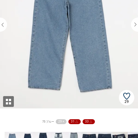
29
29 ×
31 △
33 △
75 ブルー