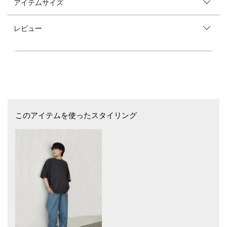
アイテムサイズ
【デザイン】
極太ストレート見えするテーパードシルエットで、腰履きしてルーズに穿
くのもオススメですが、バックヨークの尾錠をウエスト位置でぐっと絞っ
レビュー
てハイウエストでの着用も可能。
素材はNEEDBYオリジナル開発生地採用。横糸にオープンエンド糸を使用
し、染色にはi-Nextという方法を採用しており、サステイナブルなものづ
くりを意識しています。。
様々なコスト（加工コスト、エネルギー、製作コストなど）を抑えながら
もNEEDBYらしい加工感が表現できるよう試作を重ね、メイドインジャパ
ンならではのヴィンテージ感のある生地に仕上げられています！
----------------------------
裏地：無
このアイテムを使ったスタイリング
光沢感：無
生地の厚み：普通
伸縮性：無
透け感：無
水洗い：可能
----------------------------
【NEEDBY heritage/ニ―ドバイヘリテージ】
「日本のデニム産業の伝統や技術を守り、次世代へ継承したい」という思
いから、2023SSに誕生したデニムブランド。
時代に流されないベーシックなデザインと日本の伝統技術を生かしたデニ
ムで、歴史を紡いでいくように世代を超えて届けたいという思いでファッ