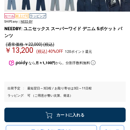
セール
裾上げ可
ラッピング
SHIPS any｜
NEED BY
NEEDBY: ユニセックス スーパーワイド デニム 5ポケット パ
ンツ
(通常価格 ￥22,000) (税込)
￥13,200
(税込) 40%OFF
120ポイント還元
なら
月々1,100円
から。分割手数料無料
出荷予定
最短翌日～3日程 / お取り寄せは3日～11日程
ラッピング
可 （ご用意が整い次第、発送）
カートに入れる