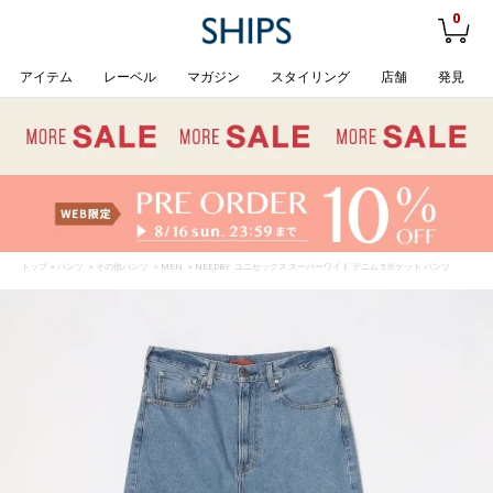
0
アイテム
レーベル
マガジン
スタイリング
店舗
発見
トップ
>
パンツ
>
その他パンツ
>
MEN
> NEEDBY: ユニセックス スーパーワイド デニム 5ポケット パンツ