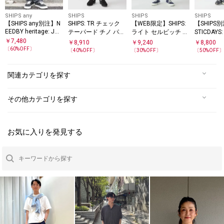
SHIPS any
SHIPS
SHIPS
SHIPS
【SHIPS any別注】N
SHIPS: TR チェック
【WEB限定】SHIPS:
【SHIPS別
EEDBY heritage: JOE
テーパード チノ パン
ライト セルビッチ デ
STICDAY
ストレート デニム パ
ツ
ニム イージー スラッ
イド イー
￥
7,480
￥
8,910
￥
9,240
￥
8,800
ンツ◇
クス
〔
60
%OFF〕
〔
40
%OFF〕
〔
30
%OFF〕
〔
50
%OFF
関連カテゴリを探す
その他カテゴリを探す
お気に入りを発見する