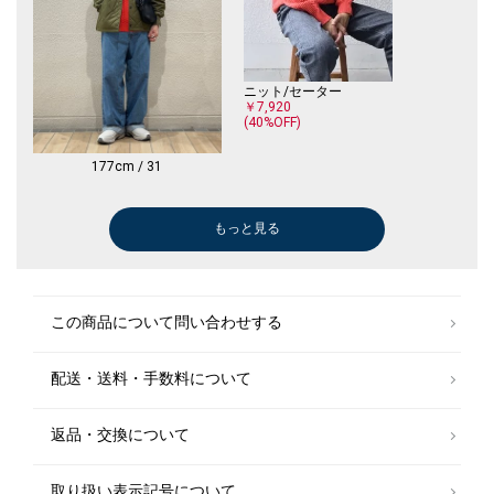
ニット/セーター
￥7,920
(40%OFF)
177cm / 31
もっと見る
シャツ
ニット/セーター
メガネ/サングラス
Tシャツ/カットソー
スニーカー
ニット/セータ
ニット/セータ
￥5,676
￥6,930
￥18,920
￥4,950
￥24,200
￥4,730
￥11,000
(40%OFF)
(30%OFF)
(50%OFF)
この商品について問い合わせする
配送・送料・手数料について
返品・交換について
取り扱い表示記号について