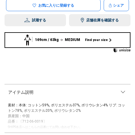
お気に入りに登録する
シェア
試着する
店舗在庫を確認する
169cm / 63kg
MEDIUM
Find your size
アイテム説明
素材：本体: コットン59%, ポリエステル37%, ポリウレタン4% リブ: コッ
トン78%, ポリエステル20%, ポリウレタン2%
原産国：中国
品番：〔712-06-0019〕
SHIPS各店へはこちらの品番にてお問い合わせ下さい。