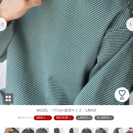
60
MODEL：177cm 着用サイズ：LARGE
SMALL △
MEDIUM △
LARGE ○
X-LARGE ○
65 グリーン