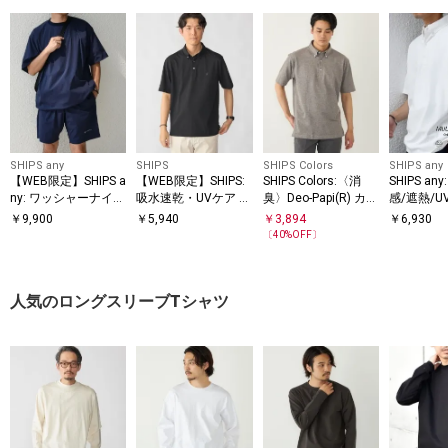
SHIPS any
SHIPS
SHIPS Colors
SHIPS any
【WEB限定】SHIPS a
【WEB限定】SHIPS:
SHIPS Colors:〈消
SHIPS a
ny: ワッシャーナイロ
吸水速乾・UVケア Dr
臭〉Deo-Papi(R) カノ
感/遮熱/
ン スピンドル Tシャ
ymix（R）ワンポイ
コ ボタンダウン ポロ
能等〉サ
￥
9,900
￥
5,940
￥
3,894
￥
6,930
ツ＋イージーショー
ントロゴ ボタンダウ
シャツ◇
クション 
〔
40
%OFF〕
ツ セットアップ◆
ン ポロシャツ
ンダウン
◆
人気のロングスリーブTシャツ