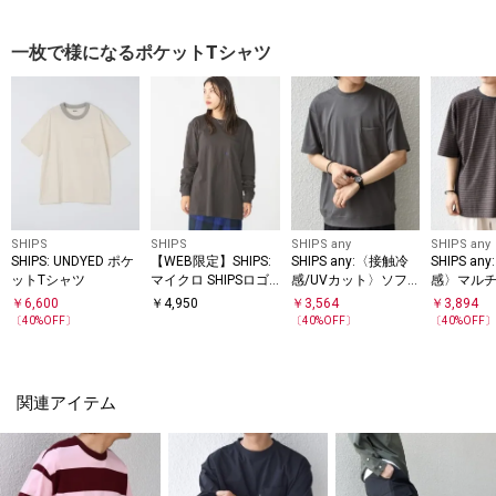
一枚で様になるポケットTシャツ
SHIPS
SHIPS
SHIPS any
SHIPS any
SHIPS: UNDYED ポケ
【WEB限定】SHIPS:
SHIPS any:〈接触冷
SHIPS a
ットTシャツ
マイクロ SHIPSロゴ
感/UVカット〉ソフ
感〉マルチ
ポケット ロングスリ
ト スムース リラック
ポケット 
￥
6,600
￥
4,950
￥
3,564
￥
3,894
ーブ Tシャツ (ロンT)
ス ポケット Tシャツ
〔
40
%OFF〕
〔
40
%OFF〕
〔
40
%OFF
◇
関連アイテム