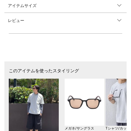
上品さと快適さを両立した、大人のマイクロボーダーデザインリブTシャ
アイテムサイズ
ツ
【素材特性】
レビュー
コーマ綿とポリエステルをバランスよくブレンドした、滑らかでハリのあ
るポンチ素材を使用。
しっかりとした肉感とストレッチ性で、快適な着心地を保ちながら型崩れ
しにくい生地となっております。
【デザイン】
極細ピッチのマイクロボーダーが、シンプルながらも洗練された印象をプ
ラスしてくれるTシャツ。
衿のリブ部分に編み柄でさりげないデザイン柄を施し、少し太めに仕上げ
ることでニットライクな見え方にしました。
このアイテムを使ったスタイリング
細部までこだわったディテールが、大人のカジュアルスタイルに程よい抜
け感を演出します。
1枚着としてはもちろん、ジャケットやカーディガンのインナーとしても
活躍する、シーズンレスで頼れる一着です。
----------------------------
裏地：無
光沢感：無
生地の厚み：普通
伸縮性：有
透け感：無
メガネ/サングラス
Tシャツ/カット