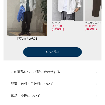
シャツ
その他パンツ
￥6,930
￥10,395
(30%OFF)
(30%OFF)
177cm / LARGE
もっと見る
その他パンツ
ブルゾン
その他パンツ
その他パンツ
ブーツ/ブーティー
ブルゾン
スニーカー
ブルゾン
ショルダーバッ
￥13,750
￥9,075
￥5,676
￥6,930
￥29,700
￥9,075
￥10,780
￥9,240
￥5,940
(50%OFF)
(40%OFF)
(30%OFF)
(50%OFF)
(30%OFF)
(40%OFF)
この商品について問い合わせする
配送・送料・手数料について
返品・交換について