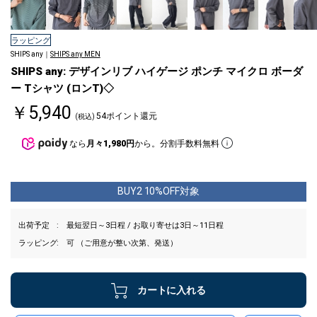
ラッピング
SHIPS any｜
SHIPS any MEN
SHIPS any: デザインリブ ハイゲージ ポンチ マイクロ ボーダ
ー Tシャツ (ロンT)◇
￥5,940
54ポイント還元
(税込)
なら
月々1,980円
から。分割手数料無料
BUY2 10%OFF対象
出荷予定
最短翌日～3日程 / お取り寄せは3日～11日程
ラッピング
可 （ご用意が整い次第、発送）
カートに入れる