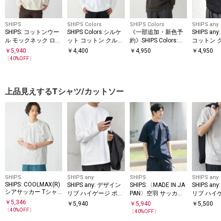
SHIPS
SHIPS Colors
SHIPS Colors
SHIPS any
SHIPS: コットンウー
SHIPS Colors:シルケ
《一部追加・新色予
SHIPS an
ル モックネック ロン
ット コットン クルー
約》SHIPS Colors:
コットン 
グスリーブ Tシャツ
ネック ロンT
〈速乾〉AVANT(R)3
ク Tシャツ
￥
5,940
￥
4,400
￥
4,950
￥
4,950
D ロングスリーブ ビ
〔
40
%OFF〕
ズT
上品見えするTシャツ/カットソー
SHIPS
SHIPS any
SHIPS
SHIPS any
SHIPS: COOLMAX(R)
SHIPS any: デザイン
SHIPS:〈MADE IN JA
SHIPS an
シアサッカー Tシャ
リブ ハイゲージ ポン
PAN〉空羽 サッカー
リブ ハイ
ツ
チ クルーネック Tシ
Tシャツ
チ クルー
￥
5,346
￥
5,940
￥
5,940
￥
5,500
ャツ (ロンT)◆
ャツ◇
〔
40
%OFF〕
〔
40
%OFF〕