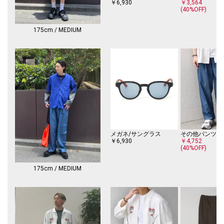
水洗い：可
￥6,930
￥3,564
(40%OFF)
----------------------------
【注意事項】
175cm / MEDIUM
※末永く愛用頂く為に、アテンションタグ・洗濯ネームを必ずご確認の
上、着用又はお取り扱いください。
※撮影環境による光の当たり具合やパソコン・スマートフォンなどの閲覧
環境によって、実際の色味と異なって見える場合があります。
商品の色味は商品単体で撮影した画像をご参照ください。
※画像の商品はサンプルです。
実際の商品と仕様、加工、サイズが若干異なる場合がございます。
メガネ/サングラス
その他パンツ
￥6,930
￥4,752
(40%OFF)
175cm / MEDIUM