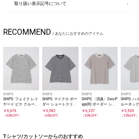
取り扱い表示記号について
RECOMMEND
/
あなたにおすすめのアイテム
SHIPS
SHIPS
SHIPS
SHIPS
SHIPS: フェイク レイ
SHIPS: マイクロ ボー
SHIPS:〈消臭〉Deo-P
SHIPS: 
ヤード ピケ クルーネ
ダー ショートスリー
api(R) ボーダー ショ
ルーネック
ック Tシャツ
ブ Tシャツ
ートスリーブ Tシャ
シャツ
￥
5,676
￥
5,082
￥
6,237
￥
5,500
ツ
〔
40
%OFF〕
〔
40
%OFF〕
〔
30
%OFF〕
〔
50
%OFF
Tシャツ/カットソーからのおすすめ