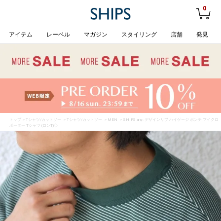
0
アイテム
レーベル
マガジン
スタイリング
店舗
発見
トップ
>
Tシャツ/カットソー
>
Tシャツ/カットソー
>
MEN
> SHIPS any: デザインリブ ハイゲージ ポンチ マイクロ
ボーダー Tシャツ (ロンT)◇