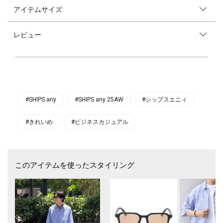
ツ
アイテムサイズ
【素材特性】
ハイカウントな細番手の原料を使用し、ウールトロピカルのような上品な
レビュー
見え方の素材。
毛羽の少ないクリアな表情感と心地よい肌触りが特徴で、キレイなシルエ
ットを表現することができます。
まだまだ気温の高めな秋口にもぴったりなユーティリティ素材となってお
ります。
ご家庭の洗濯機でも洗える素材ですので、メンテナンスもしやすいのがう
れしいポイント◎
#SHIPS any
#SHIPS any 25AW
#シップスエニィ
【デザイン】
程よいリラックス感のあるシルエットに仕上げたバンドカラーシャツ。
#きれいめ
#ビジネスカジュアル
無地は杢調のカラーリングで表情感があり、守備範囲の広いストライプ柄
との展開です。
セットアップやジャケットインには勿論のこと、秋のニットスタイルのイ
ンナーにも最適です。
ビジネスシーンのみならず、休日のカジュアルスタイルまで汎用性抜群の
このアイテムを使ったスタイリング
アイテム。
同素材を使用したレギュラーカラーシャツもご用意しております。
【同素材のレギュラーカラーシャツ】
◆LIM BLESS ソリッド/ストライプ レギュラーカラー シャツ(セットアッ
プ対応)