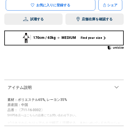
お気に入りに登録する
シェア
試着する
店舗在庫を確認する
170cm / 63kg
MEDIUM
Find your size
アイテム説明
素材：ポリエステル65%, レーヨン35%
原産国：中国
品番：〔711-16-0002〕
SHIPS各店へはこちらの品番にてお問い合わせ下さい。
ビジネスからカジュアルまで幅広く活躍する、きれいめバンドカラーシャ