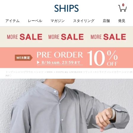
0
アイテム
レーベル
マガジン
スタイリング
店舗
発見
トップ
>
シャツ/ブラウス
>
シャツ
>
MEN
> SHIPS any: LIM BLESS ソリッド / ストライプ バンドカラー シャツ 25
AW◇