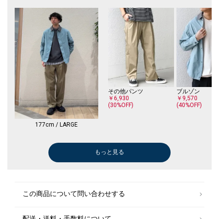
その他パンツ
ブルゾン
￥6,930
￥9,570
(30%OFF)
(40%OFF)
177cm / LARGE
もっと見る
ダウン/中綿ジャケット
デニムパンツ
その他パンツ
Tシャツ/カットソー
ニット/セータ
ステンカラーコ
ダウン/中綿ジ
その他パンツ
￥18,920
￥11,000
￥6,930
￥4,158
￥9,240
￥31,900
￥18,920
￥6,930
(30%OFF)
(30%OFF)
(40%OFF)
(30%OFF)
この商品について問い合わせする
配送・送料・手数料について