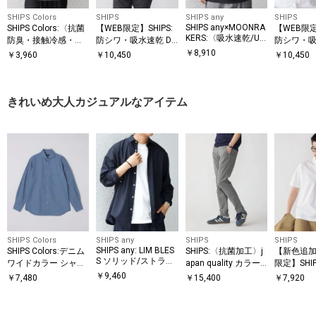
SHIPS Colors
SHIPS
SHIPS any
SHIPS
SHIPS any×MOONRA
SHIPS Colors:〈抗菌
【WEB限定】SHIPS:
【WEB限定
KERS:〈吸水速乾/UV
防臭・接触冷感・吸
防シワ・吸水速乾 Dr
防シワ・吸
カット/消臭等〉MO
水速乾〉シルケット
ymix(R) ワンポイン
ymix(R)
￥
8,910
￥
3,960
￥
10,450
￥
10,450
ON-TECH(R) ボタン
ビッグ Tシャツ
トロゴボタンダウン
トロゴバ
ダウン ポロシャツ◇
シャツ
シャツ
きれいめ大人カジュアルなアイテム
SHIPS Colors
SHIPS any
SHIPS
SHIPS
SHIPS any: LIM BLES
SHIPS Colors:デニム
SHIPS:〈抗菌加工〉j
【新色追加
S ソリッド/ストライ
ワイドカラー シャツ
apan quality カラー
限定】SHI
プ レギュラーカラー
◇
テーパード スリム チ
冷感〉ア
￥
9,460
￥
7,480
￥
15,400
￥
7,920
シャツ(セットアップ
ノパンツ
プレーテ
対応)◇
ージー パ
ンドカラ