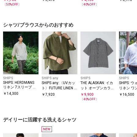
ーカラーシャツ
コットン クルーネッ
Tシャツ
ャツ 25A
〔
50
%OFF〕
〔
40
%OFF〕
ク T◇
シャツ/ブラウスからのおすすめ
SHIPS
SHIPS any
SHIPS
SHIPS
SHIPS: HERDMANS
SHIPS any:〈UVカッ
THE ALASKAN: イカ
SHIPS:
リネン 7スリーブ カ
ト〉FUTURE LINEN C
ット オープンカラー
リネン ワ
プリ シャツ
ANVAS リネンライク
シャツ
ラー ソリ
￥
14,300
￥
7,920
￥
9,900
￥
16,500
スキッパー プルオー
〔
40
%OFF〕
バーシャツ◇
デイリーに活躍する洗えるシャツ
NEW