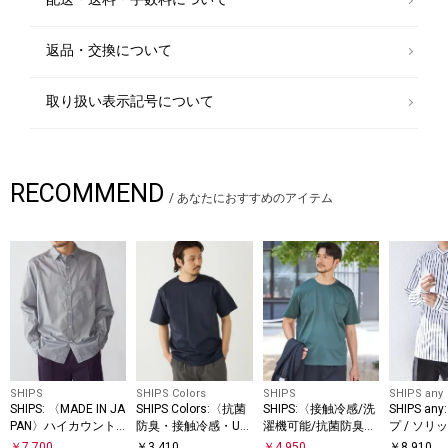
返品・交換について
取り扱い表示記号について
RECOMMEND
/
あなたにおすすめのアイテム
SHIPS
SHIPS Colors
SHIPS
SHIPS any
SHIPS: 〈MADE IN JA
SHIPS Colors:〈抗菌
SHIPS:〈接触冷感/洗
SHIPS an
PAN〉ハイカウント
防臭・接触冷感・UV
濯機可能/抗菌防臭〉
プ / ソリ
ワッシャー レギュラ
カット〉シルケット
COOL TOUCH サマー
クス バン
￥
7,700
￥
3,410
￥
4,950
￥
8,910