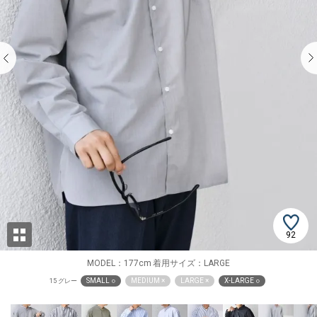
92
MODEL：177cm 着用サイズ：LARGE
SMALL ○
MEDIUM ×
LARGE ×
X-LARGE ○
15 グレー