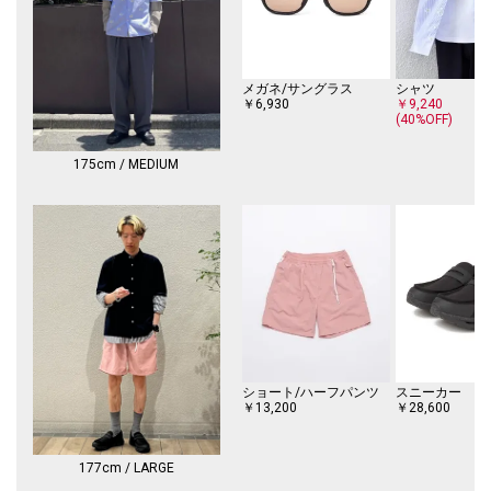
711-16-0003
----------------------------
裏地：無
光沢感：無
メガネ/サングラス
シャツ
生地の厚み：普通
￥6,930
￥9,240
(40%OFF)
伸縮性：無
透け感：無
水洗い：可
175cm / MEDIUM
----------------------------
【注意事項】
※末永く愛用頂く為に、アテンションタグ・洗濯ネームを必ずご確認の
上、着用又はお取り扱いください。
※撮影環境による光の当たり具合やパソコン・スマートフォンなどの閲覧
環境によって、実際の色味と異なって見える場合があります。
商品の色味は商品単体で撮影した画像をご参照ください。
※画像の商品はサンプルです。
ショート/ハーフパンツ
スニーカー
実際の商品と仕様、加工、サイズが若干異なる場合がございます
￥13,200
￥28,600
177cm / LARGE