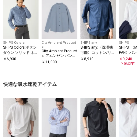
SHIPS Colors
City Ambient Product
SHIPS any
SHIPS
s
SHIPS Colors:ボタン
SHIPS any:〈洗濯機
SHIPS: 〈M
City Ambient Product
ダウン ソリッド ネル
可能〉コットン/リネ
PAN〉バ
s: アムンゼン バンド
シャツ
ン 7分袖 バンドカラ
ブロード 
￥
6,930
￥
8,910
￥
9,240
カラー ロングスリー
￥
11,000
ー ポケット シャツ◇
グスリー
〔
40
%OFF
ブシャツ
快適な吸水速乾アイテム