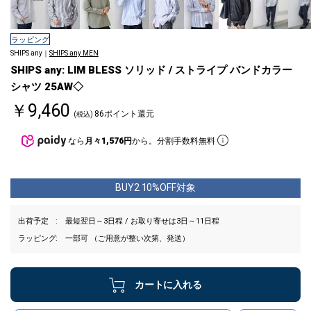
ラッピング
SHIPS any｜
SHIPS any MEN
SHIPS any: LIM BLESS ソリッド / ストライプ バンドカラー
シャツ 25AW◇
￥9,460
86ポイント還元
(税込)
なら
月々1,576円
から。分割手数料無料
BUY2 10%OFF対象
出荷予定
最短翌日～3日程 / お取り寄せは3日～11日程
ラッピング
一部可 （ご用意が整い次第、発送）
カートに入れる