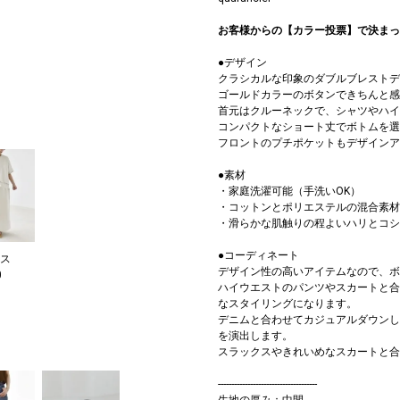
お客様からの【カラー投票】で決まっ
●デザイン
クラシカルな印象のダブルブレストデ
ゴールドカラーのボタンできちんと感
首元はクルーネックで、シャツやハイ
コンパクトなショート丈でボトムを選
フロントのプチポケットもデザインア
●素材
・家庭洗濯可能（手洗いOK）
・コットンとポリエステルの混合素材
・滑らかな肌触りの程よいハリとコシ
●コーディネート
ス
デザイン性の高いアイテムなので、ボ
0
ハイウエストのパンツやスカートと合
なスタイリングになります。
デニムと合わせてカジュアルダウンし
を演出します。
スラックスやきれいめなスカートと合
-------------------------------------
生地の厚み：中間