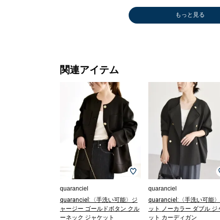
もっと見る
関連アイテム
ロング・マキシ
トートバッグ
トートバッグ
ボストンバッグ
ロング・
その他パ
デニムパ
丈
￥4,851
￥5,236
￥5,236
丈
￥8,470
￥10,45
￥6,930
(30%OFF)
(30%OFF)
(30%OFF)
￥7,700
(30%OFF
(30%OFF)
(30%OFF
quaranciel
quaranciel
quaranciel:〈手洗い可能〉ジ
quaranciel:〈手洗い可能
ャージー ゴールドボタン クル
ット ノーカラー ダブル ジ
ーネック ジャケット
ット カーディガン