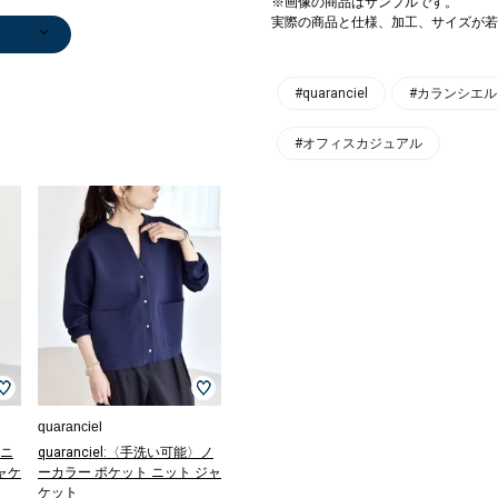
※画像の商品はサンプルです。
実際の商品と仕様、加工、サイズが若
#quaranciel
#カランシエル
#オフィスカジュアル
マキシ
ンツ
ンツ
0
)
)
quaranciel
〉ニ
quaranciel:〈手洗い可能〉ノ
ャケ
ーカラー ポケット ニット ジャ
ケット