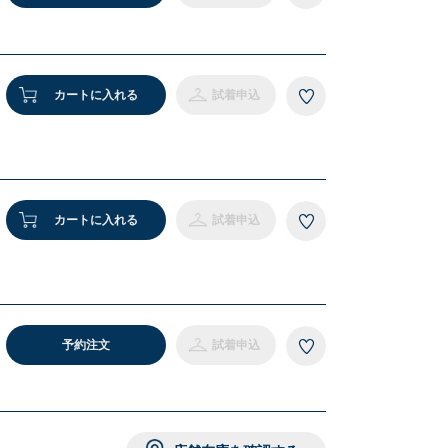
 着用サイズ：ONE SIZE
M
5 グレー
カートに入れる
試着申込
カートに入れる
試着申込
予約注文
試着申込