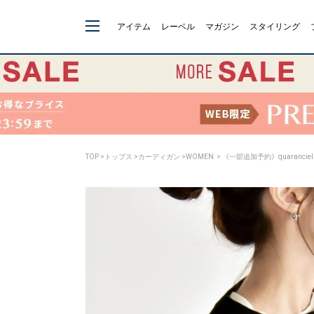
アイテム
レーベル
マガジン
スタイリング
TOP
>
トップス
>
カーディガン
>
WOMEN
> 《一部追加予約》quaranc