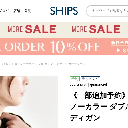
ブログ
店舗
発見
iel:〈手洗い可能〉ノーカラー ダブル ボタン ジャケット カーディガン
予約
ラッピング
quaranciel｜
quaranciel
《一部追加予約》qu
ノーカラー ダブ
ディガン