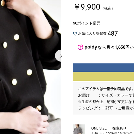
￥9,900
（税込）
90ポイント還元
487
お気に入り登録数
なら
月々1,650円
か
このアイテムは一部予約商品です
お届け
サイズ・カラーで
※生産の都合上、納期が変更にな
ラッピング
一部可 （ご用意
ONE SIZE
在庫あり
お届け：2026年09月中旬