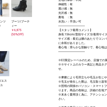
伸縮性：有
透け感：無
光沢感：無
裏地 ：無
水洗い：手洗い可
ンツ
ブーツ/ブーテ
-------------------------------------
0
ィー
【スタッフ着用コメント】
￥6,875
身長:156cm/普段サイズ:S/着用サイズ:O
(50%OFF)
サイズ感：着丈は腰のあたりでコンパ
に余裕がありました。
着心地：滑らかな肌触りで、着心地は
-------------------------------------
※EC限定レーベルのため、店舗での
※※サイト上のカラー表記と商品タグ
せ。
※摩擦により毛羽立ちや毛玉が生じや
/エス
※毛玉が発生した際は、毛玉取り器等
ユ
※照明の関係やパソコン・スマートフ
ります。商品の色味は、詳細の生地ア
※末永く愛用頂く為に、アテンション
さい。