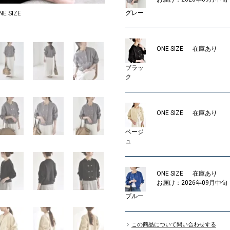
グレー
 SIZE
MODEL：156cm
1
ONE SIZE
在庫あり
ブラッ
ク
ONE SIZE
在庫あり
ベージ
ュ
ONE SIZE
在庫あり
お届け：2026年09月中旬
ブルー
この商品について問い合わせする