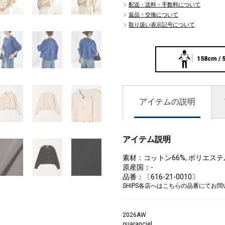
配送・送料・手数料について
返品・交換について
取り扱い表示記号について
158cm / 
アイテムの説明
アイテム説明
素材：コットン66%, ポリエステ
原産国：-
品番：〔616-21-0010〕
SHIPS各店へはこちらの品番にてお
2026AW
quaranciel