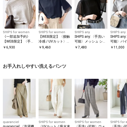
SHIPS for women
SHIPS for women
SHIPS any
SHIPS any
《一部追加予約》
【WEB限定】〈接触
SHIPS any:〈手洗い
SHIPS a
【WEB限定】〈手洗
冷感 / UVカット〉シ
可能〉メッシュ シア
可能〉バイ
い可能〉アイレット
アー オーガンジー コ
ー ハンカチ スリーブ
ョートスリ
￥
6,930
￥
9,460
￥
7,480
￥
11,000
クルーネック プルオ
ンビ プルオーバー
ドッキング TEE
オーバー
ーバー
お手入れしやすい洗えるパンツ
quaranciel
SHIPS for women
SHIPS for women
SHIPS for
quaranciel:〈洗濯機
〈UVカット / 吸水速
〈手洗い可能〉ウォ
〈手洗い可