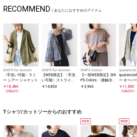
RECOMMEND
/
あなたにおすすめのアイテム
SHIPS for women
SHIPS for women
SHIPS Colors
quaranciel
〈手洗い可能〉ラミ
【WEB限定】〈手洗
【一部WEB限定】SHI
quaranci
ー シアー ジャケット
い可能〉ストライプ
PS Colors:〈接触冷
ー オーバ
フード 羽織り シャツ
感・UVカット〉ビッ
ド ジャケ
￥
18,480
￥
14,850
￥
3,960
￥
11,880
グロゴ ドルマン Tシ
〔
30
%OFF〕
〔
40
%OFF
ャツ◇
Tシャツ/カットソーからのおすすめ
NEW
NEW