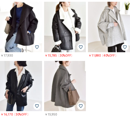
￥17,930
￥15,785〔30%OFF〕
￥11,880〔40%OFF〕
￥16,170〔30%OFF〕
￥15,950