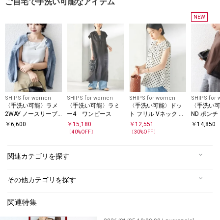
ご自宅で手洗い可能なアイテム
NEW
SHIPS for women
SHIPS for women
SHIPS for women
SHIPS for
〈手洗い可能〉ラメ
〈手洗い可能〉ラミ
〈手洗い可能〉ドッ
〈手洗い可
2WAY ノースリーブ
ー4 ワンピース
ト フリル Vネック フ
ND ポンチ
プルオーバー
レンチスリーブ ブラ
ース ドッ
￥
6,600
￥
15,180
￥
12,551
￥
14,850
ウス
オーバー
〔
40
%OFF〕
〔
30
%OFF〕
関連カテゴリを探す
その他カテゴリを探す
関連特集