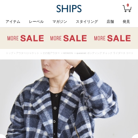
0
アイテム
レーベル
マガジン
スタイリング
店舗
発見
トップ
>
アウター/ジャケット
>
その他アウター
>
WOMEN
> quaranciel: ボンディング チェック ライダース コート