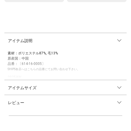
アイテム説明
素材：ポリエステル87%, 毛13%
原産国：中国
品番：〔614-16-0005〕
SHIPS各店へはこちらの品番にてお問い合わせ下さい。
2025AW
quaranciel
アイテムサイズ
●デザイン
チェック柄をライダース風の形に落とし込んだジャケットコート。
レビュー
存在感のある大きな襟とアシンメトリーなジップデザインがポイント。
メンズライクなデザインながら、起毛感のあるやわらかい質感で女性らし
さも◎
着映えするチェック柄は暗くなりがちな秋冬コーデを華やかに仕上げてく
れる主役級アウター。
トレンドのゆったりとしたボックスシルエットで、厚手のインナーも着