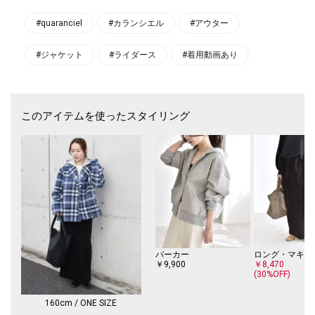
すくロングシーズン活躍できるジャケット。
ミディ丈のアウターなのでボトムを選ばず、着回しのしやすいブルゾンで
#quaranciel
#カランシエル
#アウター
す。
#ジャケット
#ライダース
#着用動画あり
●素材
・厚みのあるウールが入ったボンディング素材
・ふんわりとした起毛感があり温かみのある生地
●コーディネート
このアイテムを使ったスタイリング
ボトムスはシンプルなワイドパンツやロングスカートが相性抜群。
無地のニットやシャツなどとも合わせやすく、カジュアルからきれいめま
で幅広くお使いいただけます。
フロントのジップを閉じて、ライダースシルエットで、前を開けてニュア
ンスのある着こなしも◎
-------------------------------------
生地の厚み：厚手
伸縮性：無
透け感：無
光沢感：無
パーカー
ロング・マキシ
裏地 ：無
￥9,900
￥8,470
(30%OFF)
水洗い：不可
-------------------------------------
160cm / ONE SIZE
詳細着用スタッフ:156cm 着用サイズ:ONE SIZE