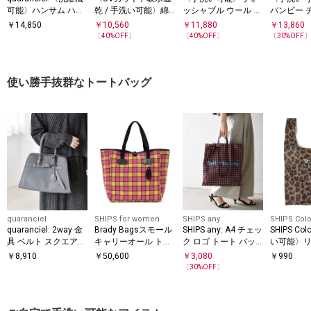
可能〉ハンサム ハイ
乾 / 手洗い可能〉綿
ッシャブル ウール タ
バンピー 
ウエスト ベルト ワイ
麻混 オックス 2タッ
ック パンツ
ック パン
￥
14,850
￥
10,560
￥
11,880
￥
13,860
ド パンツ
ク ストレート パンツ
〔
40
%OFF〕
〔
40
%OFF〕
〔
30
%OFF
使い勝手抜群なトートバッグ
quaranciel
SHIPS for women
SHIPS any
SHIPS Colo
quaranciel: 2way 金
Brady Bagsスモール
SHIPS any: A4 チェッ
SHIPS Co
具 ベルト スクエア
キャリーオール トー
ク ロゴ トート バッ
い可能〉
トート バッグ（A4対
ト
グ
エコバッグ 
￥
8,910
￥
50,600
￥
3,080
￥
990
応）
〔
30
%OFF〕