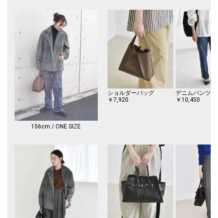
※EC限定レーベルのため、店舗での展開はございません。
※サイト上のカラー表記と商品タグのカラー名が異なる場合がございま
す。ご了承くださいませ。
※摩擦により毛羽立ちや毛玉が生じやすいため、連続着用はお避けくださ
い。
※毛玉が発生した際は、毛玉取り器等で除去して下さい。
※照明の関係やパソコン・スマートフォンなどの環境により、色味が多少
異なって見える場合があります。商品の色味は、詳細の生地アップ画像を
ショルダーバッグ
デニムパンツ
ご参照ください。
￥7,920
￥10,450
※末永く愛用頂く為に、アテンションタグ・洗濯ネームを必ずご確認の
上、着用又はお取り扱い下さい。
156cm / ONE SIZE
※画像の商品はサンプルです。
実際の商品と仕様、加工、サイズが若干異なる場合がございます。