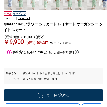
セール
ラッピング
quaranciel｜
quaranciel
quaranciel: フラワー ジャカード レイヤード オーガンジー タ
イト スカート
(通常価格 ￥19,800) (税込)
￥9,900
(税込) 50%OFF
90ポイント還元
なら
月々1,650円
から。分割手数料無料
出荷予定
最短翌日～3日程 / お取り寄せは3日～11日程
ラッピング
可 （ご用意が整い次第、発送）
カートに入れる