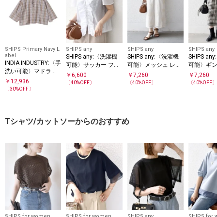
‐‐公式Instagramではアイテム動画や新作情報をご覧いただけます‐‐
SHIPS Primary Navy L
SHIPS any
SHIPS any
SHIPS any
abel
SHIPS any:〈洗濯機
SHIPS any:〈洗濯機
SHIPS a
INDIA INDUSTRY:〈手
可能〉サッカー フリ
可能〉メッシュ レー
可能〉ギ
洗い可能〉マドラス
ル Vネック ショート
ス エンブロイダリー
ック サッ
￥
6,600
￥
7,260
￥
7,260
チェック ブラウス
￥
12,936
スリーブ ブラウス
Iライン スカート
スカート
〔
40
%OFF〕
〔
40
%OFF〕
〔
40
%OFF
〔
30
%OFF〕
Tシャツ/カットソーからのおすすめ
SHIPS for women
SHIPS for women
SHIPS any
SHIPS for