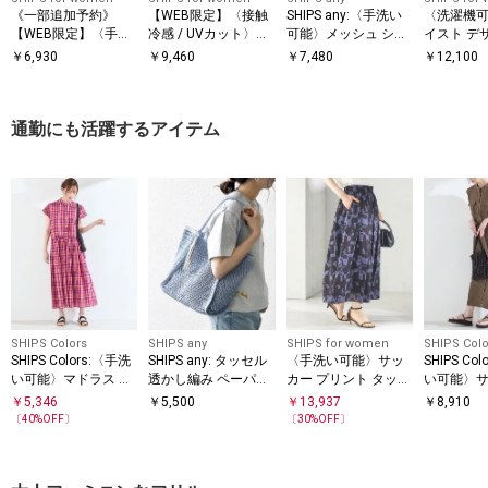
《一部追加予約》
【WEB限定】〈接触
SHIPS any:〈手洗い
〈洗濯機可
【WEB限定】〈手洗
冷感 / UVカット〉シ
可能〉メッシュ シア
イスト デ
い可能〉アイレット
アー オーガンジー コ
ー ハンカチ スリーブ
ー ドッキン
￥
6,930
￥
9,460
￥
7,480
￥
12,100
クルーネック プルオ
ンビ プルオーバー
ドッキング TEE
ーバー
通勤にも活躍するアイテム
SHIPS Colors
SHIPS any
SHIPS for women
SHIPS Colo
SHIPS Colors:〈手洗
SHIPS any: タッセル
〈手洗い可能〉サッ
SHIPS Co
い可能〉マドラス チ
透かし編み ペーパー
カー プリント タック
い可能〉サ
ェック レイヤード ラ
トート バッグ
ギャザー スカート
ト シャツ
￥
5,346
￥
5,500
￥
13,937
￥
8,910
イク ワンピース◇
◇
〔
40
%OFF〕
〔
30
%OFF〕