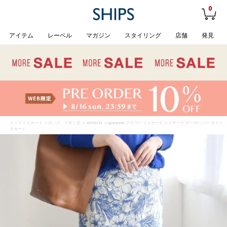
0
アイテム
レーベル
マガジン
スタイリング
店舗
発見
トップ
>
スカート
>
ロング・マキシ丈
>
WOMEN
> quaranciel: フラワー ジャカード レイヤード オーガンジー タイト
スカート