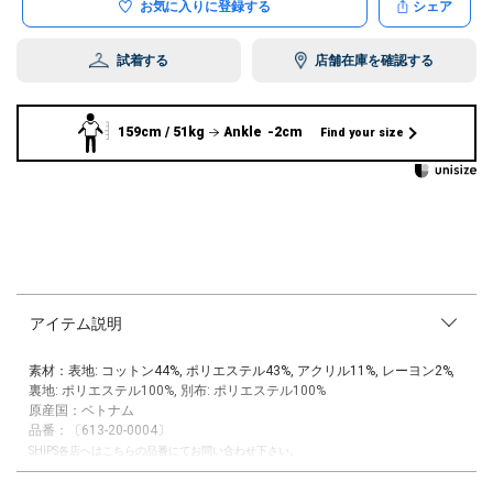
お気に入りに登録する
シェア
試着する
店舗在庫を確認する
159cm / 51kg
Ankle -2cm
Find your size
アイテム説明
素材：表地: コットン44%, ポリエステル43%, アクリル11%, レーヨン2%,
裏地: ポリエステル100%, 別布: ポリエステル100%
原産国：ベトナム
品番：〔613-20-0004〕
SHIPS各店へはこちらの品番にてお問い合わせ下さい。
2025SS