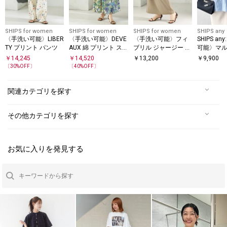
SHIPS for women
SHIPS for women
SHIPS for women
SHIPS any
〈手洗い可能〉LIBER
〈手洗い可能〉DEVE
〈手洗い可能〉フィ
SHIPS a
TY プリント パンツ
AUX 綿 プリント ス
ブリル ジャージー ロ
可能〉マル
カート
ング スカート
イプ ペプ
￥
14,245
￥
14,520
￥
13,200
￥
9,900
ブラウス
〔
30
%OFF〕
〔
40
%OFF〕
関連カテゴリを探す
その他カテゴリを探す
お気に入りを発見する