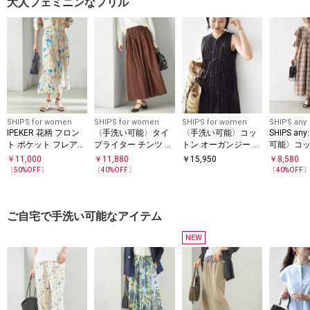
大人フェミニンなフリル
SHIPS for women
SHIPS for women
SHIPS for women
SHIPS any
IPEKER 花柄 フロン
〈手洗い可能〉タイ
〈手洗い可能〉コッ
SHIPS a
ト ポケット フレア
プライター チンツ タ
トン オーガンジー 刺
可能〉コッ
スカート
ック ギャザー スカー
繍 ウエスト ドロスト
ック ウエ
￥
11,000
￥
11,880
￥
15,950
￥
8,580
ト
ワンピース
ー ワンピ
〔
50
%OFF〕
〔
40
%OFF〕
〔
40
%OFF
ご自宅で手洗い可能なアイテム
NEW