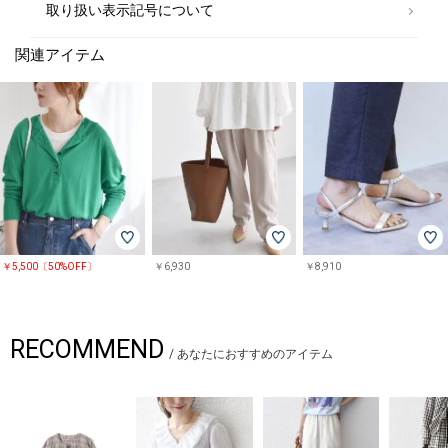
-------------------------------------
取り扱い表示記号について
【スタッフ着用コメント】
身長:162cm/体型:普通/普段サイズ:Ｍ/着用サイズ:ONE SIZE
関連アイテム
サイズ感：全体的にすっきりとしたサイズ感。
着心地：バックにスリットが入っているので足さばきがしやすかったで
す。
-------------------------------------
※EC限定レーベルのため、店舗での展開はございません。
※着用の際は、バッグやアクセサリー、表面の粗い物等への引っ掛かりに
十分にご注意ください。
※過度な力や摩擦が加わると、縫い目の滑脱、生地の擦り切れや破れ、生
地の変形が生じますので十分にご注意ください。
※製品の特性上、洗濯の後に縮みや型崩れ、斜行(ねじれ)が生じますので
￥5,500〔50%OFF〕
￥6,930
￥8,910
ご留意ください。
※照明の関係やパソコン・スマートフォンなどの環境により、色味が多少
異なって見える場合があります。商品の色味は、詳細のアップ画像をご参
照ください。
RECOMMEND
※末永く愛用頂く為に、アテンションタグ・洗濯ネームを必ずご確認の
/
あなたにおすすめのアイテム
上、着用又はお取り扱い下さい。
※画像の商品はサンプルです。
実際の商品と仕様、加工、サイズが若干異なる場合がございます。