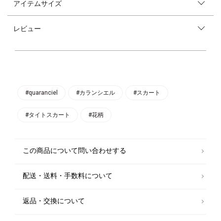
アイテムサイズ
quaranciel
●デザイン
レビュー
オーガンジー素材とレイヤードしたデザインがポイントのタイトスカー
ト。
イタリアメーカーの立体感のある花柄のジャカード生地を使用しており、
華やかで上品な印象に。
足もとのふんわりしたシアー感と揺れ感で、穿くだけで気分が高まる大人
フェミニンな一枚です。
●素材
#quaranciel
#カランシエル
#スカート
凹凸感と鮮やかな色合いが美しいふくれジャカード素材を使用。
#タイトスカート
#花柄
●コーディネート
通勤や学校行事ではキレイ目でシンプルなブラウスやニット合わせがオス
スメ。
ボリュームのあるスウェットやニットとも相性抜群です。
この商品について問い合わせする
-------------------------------------
生地の厚み：中間
配送・送料・手数料について
伸縮性：無
透け感：無（裾部分は有）
光沢感：無
返品・交換について
裏地 ：有
水洗い：不可