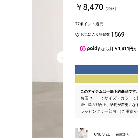
￥8,470
（税込）
77ポイント還元
1569
お気に入り登録数
なら
月々1,411円
か
このアイテムは一部予約商品です
お届け
サイズ・カラーで
※生産の都合上、納期が変更にな
ラッピング
一部可 （ご用意
ONE SIZE
在庫あり