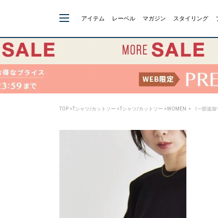
アイテム
レーベル
マガジン
スタイリング
TOP
>
Tシャツ/カットソー
>
Tシャツ/カットソー
>
WOMEN
> 《一部追加予