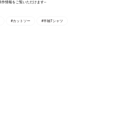
画や新作情報をご覧いただけます‐‐
#カットソー
#半袖Tシャツ