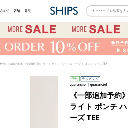
ブログ
店舗
発見
約》quaranciel:〈洗濯機可能〉ライト ポンチ ハーフスリーブ ドロスト ルーズ TEE
予約
ラッピング
quaranciel｜
quaranciel
《一部追加予約》qu
ライト ポンチ 
ーズ TEE