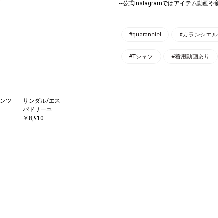
‐‐公式Instagramではアイテム動
#quaranciel
#カランシエル
#Tシャツ
#着用動画あり
ンツ
サンダル/エス
パドリーユ
￥8,910