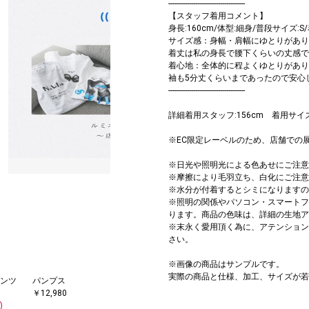
-------------------------------------
【スタッフ着用コメント】
身長:160cm/体型:細身/普段サイズ:S/
サイズ感：身幅・肩幅にゆとりがあり
着丈は私の身長で腰下くらいの丈感で
着心地：全体的に程よくゆとりがあり
袖も5分丈くらいまであったので安心
-------------------------------------
詳細着用スタッフ:156cm 着用サイズ:O
※EC限定レーベルのため、店舗での
※日光や照明光による色あせにご注意
2025.05.15 UP｜＜quara...
※摩擦により毛羽立ち、白化にご注意
※水分が付着するとシミになりますの
※照明の関係やパソコン・スマートフ
ります。商品の色味は、詳細の生地ア
※末永く愛用頂く為に、アテンション
さい。
※画像の商品はサンプルです。
実際の商品と仕様、加工、サイズが若
ンツ
パンプス
￥12,980
)