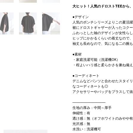
大ヒット！人気のドロストTEEから
●デザイン
人気のポンチシリーズよりこの夏活躍
裾にドロストギャザーが入ったコクー
ふわっとした袖のデザインが女性らし
ヒップにかかるくらいの着丈なので、
袖丈も長めなので、気になる二の腕も
●素材
・家庭洗濯可能（洗濯機OK）
・程よいハリ感と柔らかさを兼ね備え
●コーディネート
デニムなどパンツと合わせたスタイリ
なコーディネートも◎
アクセサリーやバッグをプラスして抜
-------------------------------------
生地の厚み：中間～厚手
伸縮性：有
透け感：無（オフホワイトのみやや有
光沢感：無
水洗い：洗濯機可