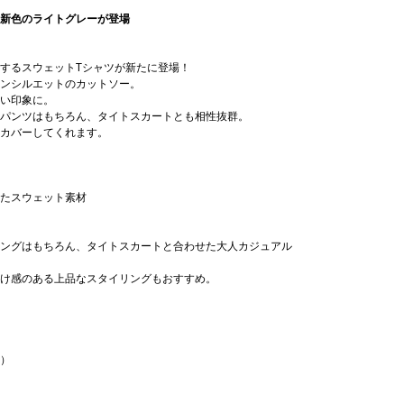
、新色のライトグレーが登場
するスウェットTシャツが新たに登場！
ンシルエットのカットソー。
い印象に。
パンツはもちろん、タイトスカートとも相性抜群。
カバーしてくれます。
たスウェット素材
ングはもちろん、タイトスカートと合わせた大人カジュアル
け感のある上品なスタイリングもおすすめ。
）