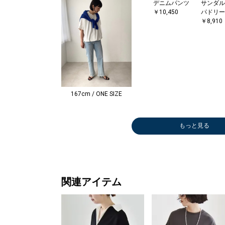
デニムパンツ
サンダル
￥10,450
パドリー
￥8,910
167cm / ONE SIZE
もっと見る
サンダル/エス
パドリーユ
￥8,910
関連アイテム