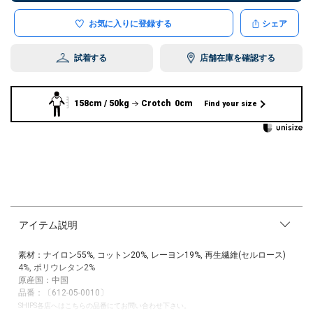
お気に入りに登録する
シェア
試着する
店舗在庫を確認する
158cm / 50kg
Crotch 0cm
Find your size
アイテム説明
素材：ナイロン55%, コットン20%, レーヨン19%, 再生繊維(セルロース)
4%, ポリウレタン2%
原産国：中国
品番：〔612-05-0010〕
SHIPS各店へはこちらの品番にてお問い合わせ下さい。