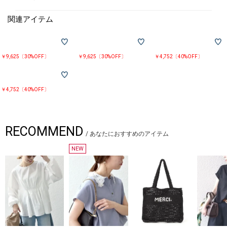
-------------------------------------
生地の厚み：薄手
関連アイテム
伸縮性：有
透け感：有
光沢感：無
裏地 ：無
水洗い：可
￥9,625〔30%OFF〕
￥9,625〔30%OFF〕
￥4,752〔40%OFF〕
-------------------------------------
【スタッフ着用コメント】
身長:160cm/体型:細身/普段サイズ:S/着用サイズ:ONE SIZE
￥4,752〔40%OFF〕
サイズ感：身幅・袖幅は体にフィットするサイズ感。着丈は腰下くらいで
す。袖は長めで手の甲が隠れました。
着心地：肌触りが良く着心地がよかったです。
-------------------------------------
RECOMMEND
/
あなたにおすすめのアイテム
※EC限定レーベルのため、店舗での展開はございません。
NEW
※汗や雨等の水分や摩擦により、他の衣類に色移りする可能性があります
ので、淡色衣類との組み合せはご注意ください。
※着用、洗濯時のスレで表面が毛羽立ち白っぽくなる場合がありますので
ご注意ください。
※濡れたまま放置すると、他のものへの色移りや、色泣きする場合があり
ますのでご注意ください。
※着用の際は、バッグやアクセサリー、表面の粗い物等への引っ掛かりに
十分にご注意ください。