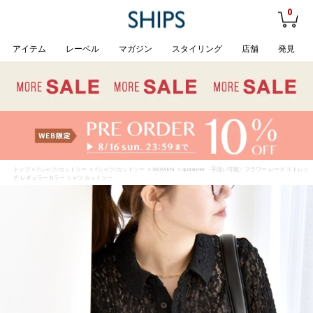
0
アイテム
レーベル
マガジン
スタイリング
店舗
発見
トップ
>
Tシャツ/カットソー
>
Tシャツ/カットソー
>
WOMEN
> quaranciel:〈手洗い可能〉フラワー レース ストレッ
チ レギュラーカラー シャツ カットソー