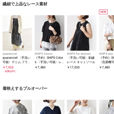
繊細で上品なレース素材
NEW
quaranciel
SHIPS Colors
SHIPS for women
SHIPS any
quaranciel:〈手洗い
《予約》SHIPS Color
〈手洗い可能〉刺繍
《予約》SHI
可能〉デニム フラワ
s:〈手洗い可能〉レ
レース キャミソール
〈洗濯機
ー レース キャミ ワ
ースタンクトップ セ
ス カラー
￥
7,920
￥
7,480
￥
17,050
￥
7,480
ンピース
ット プルオーバー◆
ーブ ポロ
〔
40
%OFF〕
ー
着映えするプルオーバー