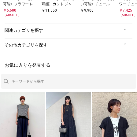
可能〉フラワー レー
可能〉カット ジャカ
い可能〉チュール フ
ワー チュ
ス クルーネック ペプ
ード ドロスト フレン
ェザー レース 羽織
シャツ
￥
6,600
￥
11,550
￥
9,900
￥
7,425
ラム ブラウス
チ スリーブ シャツ
〔
40
%OFF〕
〔
50
%OFF
ブラウス
関連カテゴリを探す
その他カテゴリを探す
お気に入りを発見する