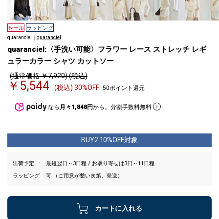
セール
ラッピング
quaranciel｜
quaranciel
quaranciel:〈手洗い可能〉フラワー レース ストレッチ レギ
ュラーカラー シャツ カットソー
(通常価格 ￥7,920) (税込)
￥5,544
(税込) 30%OFF
50ポイント還元
なら
月々1,848円
から。分割手数料無料
BUY2 10%OFF対象
出荷予定
最短翌日～3日程 / お取り寄せは3日～11日程
ラッピング
可 （ご用意が整い次第、発送）
カートに入れる