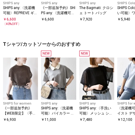
※照明の関係やパソコン・スマートフォンなどの環境により、色味が多少
SHIPS any
SHIPS any
SHIPS any
SHIPS Colo
異なって見える場合があります。商品の色味は、詳細の生地アップ画像を
SHIPS any:〈洗濯機
《一部追加予約》SHI
The Bagmati: クロシ
SHIPS Co
ご参照ください。
可能〉REPREVE ギャ
PS any:〈洗濯機可
ェ トート バッグ
い可能〉ワ
※末永く愛用頂く為に、アテンションタグ・洗濯ネームを必ずご確認の
ザー パフシャツ ブラ
能〉レース カラー フ
ネック フ
￥
6,600
￥
6,600
￥
7,920
￥
5,940
上、着用又はお取り扱い下さい。
ウス
レンチスリーブ ポロ
ーブシャ
〔
40
%OFF〕
プルオーバー
※画像の商品はサンプルです。
実際の商品と仕様、加工、サイズが若干異なる場合がございます。
Tシャツ/カットソーからのおすすめ
NEW
NEW
SHIPS for women
SHIPS any
SHIPS any
SHIPS for
《一部追加予約》
SHIPS any:〈洗濯機
SHIPS any:〈手洗い
〈洗濯機可
【WEB限定】〈手洗
可能〉バイカラー シ
可能〉メッシュ シア
イスト デ
い可能〉アイレット
ョートスリーブ プル
ー ハンカチ スリーブ
ー ドッキン
￥
6,930
￥
11,000
￥
7,480
￥
12,100
クルーネック プルオ
オーバー
ドッキング TEE
ーバー