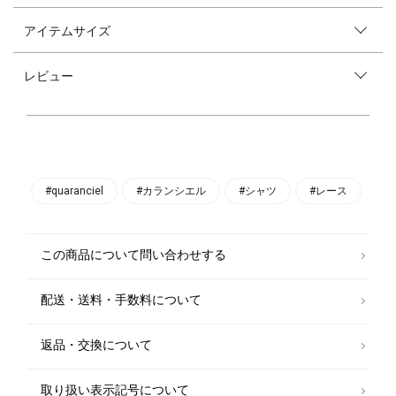
2025AW
アイテムサイズ
quaranciel
●デザイン
レビュー
一枚着でもレイヤードでも活躍する、フラワーレースのシャツカットソ
ー。
総レースで華奢な印象ですが、ストレッチが効いており着心地の良い一
着。
身頃や袖幅はコンパクトめな仕様で、ジャケットやニットのインナーにし
てもごわつかず◎
きちんと感のあるレギュラーカラーのシャツ襟はオフィスカジュアルにも
活躍します。
#quaranciel
#カランシエル
#シャツ
#レース
●素材
・家庭洗濯可能（手洗いOK）
・ストレッチ性のあるレース生地
この商品について問い合わせする
●コーディネート
配送・送料・手数料について
キャミソールやタンクトップを中に合わせて、透け感を楽しむスタイルが
おすすめ。
タイトめなシルエットなので、ワイドパンツやフレアスカートなどボリュ
返品・交換について
ーム感のあるボトムスと好相性。
薄手なので、ジャケットのインナーとしても活躍します。
取り扱い表示記号について