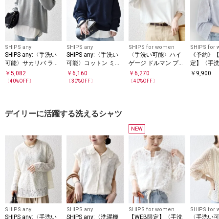
SHIPS any
SHIPS any
SHIPS for women
SHIPS for
SHIPS any:〈手洗い
SHIPS any:〈手洗い
〈手洗い可能〉ハイ
《予約》【
可能〉サカリバ ラウ
可能〉コットン ミッ
ゲージ ドルマン プル
定】〈手
ンド ヘム ルーズ プ
クス スキッパー ポロ
オーバー
シアー ジ
￥
5,082
￥
6,160
￥
6,270
￥
9,900
ルオーバー
ニット プルオーバー
ロ ワイド
〔
40
%OFF〕
〔
30
%OFF〕
〔
40
%OFF〕
プルオー
デイリーに活躍する洗えるシャツ
NEW
SHIPS any
SHIPS any
SHIPS for women
SHIPS for
SHIPS any:〈手洗い
SHIPS any:〈洗濯機
【WEB限定】〈手洗
〈手洗い