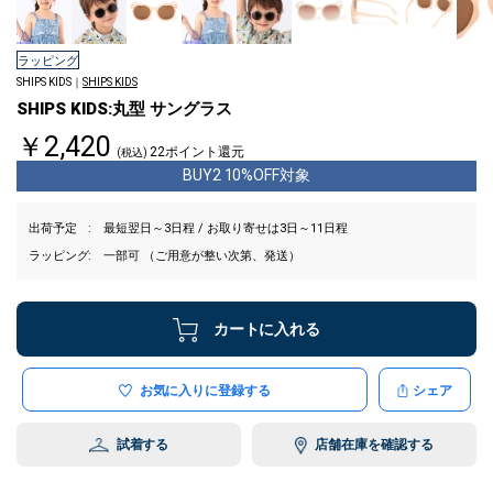
ラッピング
SHIPS KIDS｜
SHIPS KIDS
SHIPS KIDS:丸型 サングラス
￥2,420
22ポイント還元
(税込)
BUY2 10%OFF対象
出荷予定
最短翌日～3日程 / お取り寄せは3日～11日程
ラッピング
一部可 （ご用意が整い次第、発送）
カートに入れる
お気に入りに登録する
シェア
試着する
店舗在庫を確認する