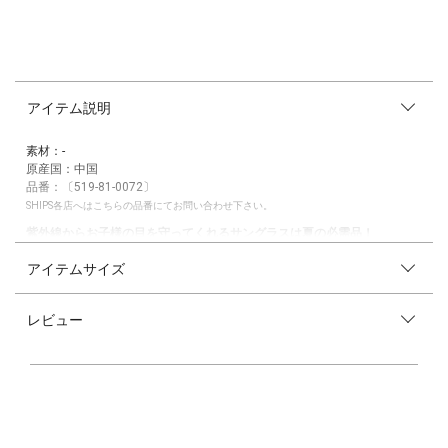
アイテム説明
素材：-
原産国：中国
品番：〔519-81-0072〕
SHIPS各店へはこちらの品番にてお問い合わせ下さい。
紫外線からお子様の目を守ってくれるサングラスは夏の必需品！
アイテムサイズ
【デザイン】
夏にぴったりの3色展開で、それぞれレンズカラーが異なるデザインに仕
上げました♪
レビュー
ナチュラルは、レンズをグラデーション仕様にし、やわらかい印象に◎
シルバーグレーは、黒いレンズでクールな印象に加え、トレンド感たっぷ
りのクリアフレームがポイントです！
オレンジは、ブラウン系のレンズで肌馴染みの良い落ち着いた雰囲気を引
き出します。
【スタイリング/シーン】