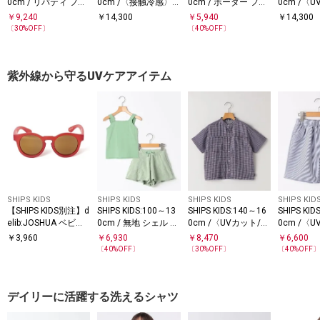
0cm / リバティ フリ
0cm /〈接触冷感〉
0cm / ボーダー フリ
0cm /〈
ル ブラウス
ドライメッシュ デニ
ル ワンピース
水速乾〉
￥
9,240
￥
14,300
￥
5,940
￥
14,300
ム ワンピース
チ ワンピ
〔
30
%OFF〕
〔
40
%OFF〕
紫外線から守るUVケアアイテム
SHIPS KIDS
SHIPS KIDS
SHIPS KIDS
SHIPS KID
【SHIPS KIDS別注】d
SHIPS KIDS:100～13
SHIPS KIDS:140～16
SHIPS KID
elib:JOSHUA ベビー
0cm / 無地 シェル セ
0cm /〈UVカット/吸
0cm /〈
サングラス
パレート スイム ウエ
水速乾〉ドライタッ
水速乾〉
￥
3,960
￥
6,930
￥
8,470
￥
6,600
ア
チ バンドカラー シャ
チ ショー
〔
40
%OFF〕
〔
30
%OFF〕
〔
40
%OFF
ツ
デイリーに活躍する洗えるシャツ