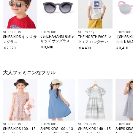
SHIPS KIDS
SHIPS KIDS
SHIPS any
SHIPS KID
delib:HAHANNI Glitter
SHIPS KIDS:キッズ サ
THE NORTH FACE: ス
【SHIPS 
キッズ サングラス
ングラス
クエア バンダナ バッ
elieb:NA
クプリント ロゴ Tシ
ズ サング
￥
3,630
￥
2,970
￥
4,400
￥
3,410
ャツ 26SS<KIDS>
大人フェミニンなフリル
SHIPS KIDS
SHIPS KIDS
SHIPS KIDS
SHIPS KID
SHIPS KIDS:100～13
SHIPS KIDS:100～13
SHIPS KIDS:140～15
SHIPS KID