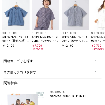
SHIPS KIDS
SHIPS KIDS
SHIPS KIDS
SHIPS KID
SHIPS KIDS:140～16
SHIPS KIDS:100～13
SHIPS KIDS:140～16
SHIPS KID
0cm /〈接触冷感〉
0cm /〈UVカット/吸
0cm /〈UVカット/吸
0cm / 
ドライメッシュ デニ
水速乾〉ドライタッ
水速乾〉ドライタッ
ロイダリー
￥
12,100
￥
7,700
￥
12,100
￥
7,700
ム バンドカラー シャ
チ バンドカラー シャ
チ バンドカラー シャ
ブラウス
〔
30
%OFF〕
〔
30
%OFF
ツ
ツ
ツ
関連カテゴリを探す
その他カテゴリを探す
関連特集
2026/06/16
Where to Swim? | SHIPS MAG