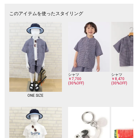
海やプール、夏のレジャーにはもちろん、いつものコーディネートにプラ
スしてお楽しみいただけます！
このアイテムを使ったスタイリング
※可視光線透過率：ナチュラル30%、シルバーグレー, オレンジ系15%
※紫外線透過率：0.1%以下
【注意事項】
※末永く愛用頂く為に、アテンションタグ・洗濯ネームを必ずご確認の
上、着用又はお取り扱いください。
※撮影環境による光の当たり具合やパソコン・スマートフォンなどの閲覧
環境によって、実際の色味と異なって見える場合があります。
商品の色味は商品単体で撮影した画像をご参照ください。
シャツ
シャツ
￥7,700
￥8,470
(30%OFF)
(30%OFF)
ONE SIZE