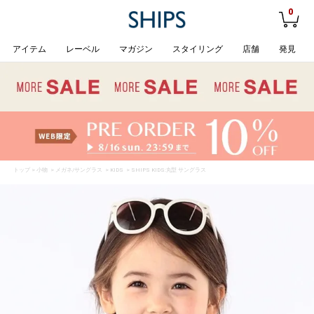
0
アイテム
レーベル
マガジン
スタイリング
店舗
発見
トップ
>
小物
>
メガネ/サングラス
>
KIDS
> SHIPS KIDS:丸型 サングラス