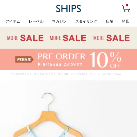
0
アイテム
レーベル
マガジン
スタイリング
店舗
発見
トップ
>
水着/スイムグッズ
>
水着/スイムグッズ
>
KIDS
> SHIPS KIDS:トロピカル ビキニ(80～90cm)