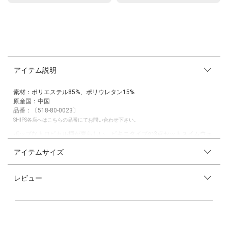
アイテム説明
素材：ポリエステル85%、ポリウレタン15%
原産国：中国
品番：〔518-80-0023〕
SHIPS各店へはこちらの品番にてお問い合わせ下さい。
ポップなトロピカル柄が夏らしい、ビキニタイプの3点セットスイムウェ
アです。
アイテムサイズ
パラソルやサングラスなどの夏を連想するアイテムとともに、「SHIPS」
のロゴもプリント♪
トップスのフロントはフレアで可愛らしいデザインです♪
レビュー
ボトムのスカートとショーツは分かれているので、ショーツとの2点以上
セットでの着用も可能です！
また、UVプロテクト素材を使用しており、お子様の肌を紫外線からしっ
かり守ってくれます。
おそろいでスイムボクサー（品番：518-80-0018）、スイムキャップ（品
番：518-80-0025）のご用意もございます。