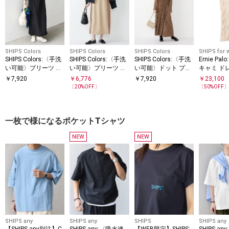
SHIPS Colors
SHIPS Colors
SHIPS Colors
SHIPS for
SHIPS Colors:〈手洗
SHIPS Colors:〈手洗
SHIPS Colors:〈手洗
Ernie Pa
い可能〉プリーツ デ
い可能〉プリーツ コ
い可能〉ドット プリ
キャミ ド
ザイン ロングスリー
ンビ ジャンパー ワン
ント プリーツ シャツ
￥
7,920
￥
6,776
￥
7,920
￥
23,100
ブ ワンピース◇
ピース
ワンピース
〔
20
%OFF〕
〔
50
%OFF
一枚で様になるポケットTシャツ
NEW
NEW
SHIPS any
SHIPS any
SHIPS
SHIPS any