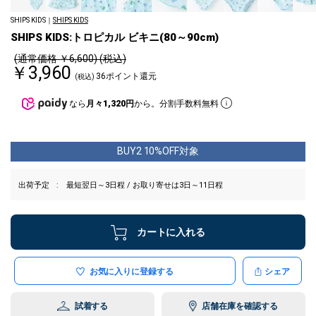
SHIPS KIDS｜
SHIPS KIDS
SHIPS KIDS:トロピカル ビキニ(80～90cm)
(通常価格 ￥6,600) (税込)
￥3,960
36ポイント還元
(税込)
なら
月々1,320円
から。分割手数料無料
BUY2 10%OFF対象
出荷予定
最短翌日～3日程 / お取り寄せは3日～11日程
カートに入れる
お気に入りに登録する
シェア
試着する
店舗在庫を確認する