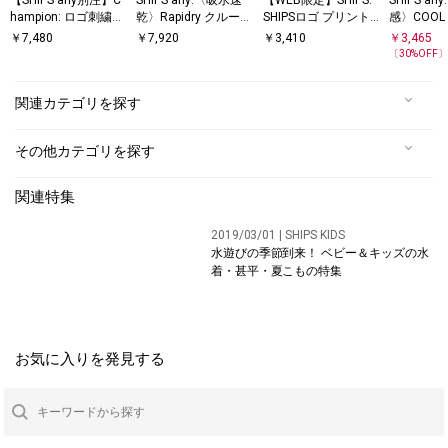
【SHIPS any別注】C
SHIPS any:〈吸水速
【WEB限定】SHIPS:
SHIPS a
hampion: ロゴ刺繍
乾〉Rapidry クルーネ
SHIPSロゴ プリント
感〉COOL 
ドルマン キャンプポ
ック スピンドル ポケ
ポケット Tシャツ
ムース リ
￥
7,480
￥
7,920
￥
3,410
￥
3,465
ケット Tシャツ◇
ット Tシャツ◇
ケット Tシ
〔
30
%OFF
◇
関連カテゴリを探す
その他カテゴリを探す
関連特集
2019/03/01 | SHIPS KIDS
水遊びの季節到来！ ベビー＆キッズの水
着・甚平・夏こもの特集
お気に入りを発見する