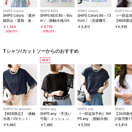
SHIPS Colors
SHIPS KIDS
SHIPS Colors
SHIPS for
SHIPS Colors:〈紫外
SHIPS KIDS:80～90c
SHIPS Colors:80～13
《一部追
線防止・遮熱・速
m /〈接触冷感/UVカ
0cm / 〈洗濯機可
【WEB限
乾〉80～130cm / ラ
ット〉サンシェード
能〉 コードレーン シ
い可能〉
￥
1,364
￥
4,730
￥
3,410
￥
6,930
ッシュガード Tシャ
フーディー
ョーツ◇
クルーネッ
〔
60
%OFF〕
〔
50
%OFF〕
ツ
ーバー
Tシャツ/カットソーからのおすすめ
NEW
SHIPS for women
SHIPS any
SHIPS any
SHIPS
【WEB限定】〈接触
SHIPS any:〈手洗い
《一部追加予約》SHI
【26SS新
冷感 / UVカット〉シ
可能〉メッシュ シア
PS any:〈接触冷感/
計販売数1
アー オーガンジー コ
ー ハンカチ スリーブ
汗染み防止加工/洗濯
破!!】【W
￥
9,460
￥
7,480
￥
5,500
￥
3,410
ンビ プルオーバー
ドッキング TEE
機可能〉ドロスト フ
HIPS: マイ