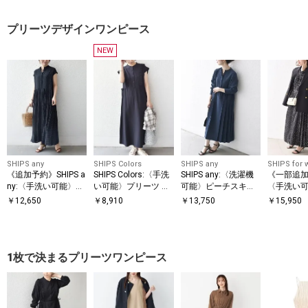
レンチスリーブ TEE
ロゴ ポケ
ツ
プリーツデザインワンピース
NEW
SHIPS any
SHIPS Colors
SHIPS any
SHIPS for
《追加予約》SHIPS a
SHIPS Colors:〈手洗
SHIPS any:〈洗濯機
《一部追
ny:〈手洗い可能〉ド
い可能〉プリーツ デ
可能〉ピーチスキン
〈手洗い
ット バンドカラー フ
ザイン シャツ ワンピ
サイド プリーツ バン
ト / 花柄
￥
12,650
￥
8,910
￥
13,750
￥
15,950
レンチ プリーツ ロン
ース2◇
ドカラー シャツ ワン
ー サイド
グ ワンピース
ピース
ワンピー
1枚で決まるプリーツワンピース