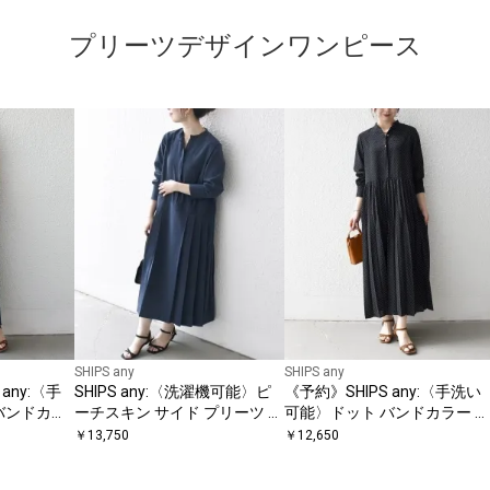
プリーツデザインワンピース
SHIPS any
SHIPS any
any:〈手
SHIPS any:〈洗濯機可能〉ピ
《予約》SHIPS any:〈手洗い
バンドカラ
ーチスキン サイド プリーツ バ
可能〉ドット バンドカラー プ
ツ ロング
ンドカラー シャツ ワンピース
リーツ ロング ワンピース
￥
13,750
￥
12,650