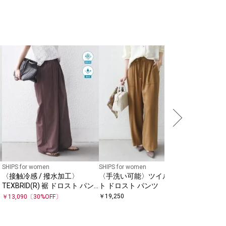
SHIPS Colo
SHIPS 
カットデ
◇
￥
6,930
SHIPS for women
SHIPS for women
〈接触冷感 / 撥水加工〉
〈手洗い可能〉ツイル ポケッ
ス
TEXBRID(R) 裾 ドロスト パン
ト ドロスト パンツ
ツ
￥
19,250
￥
13,090
〔
30
%OFF〕