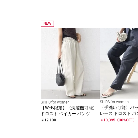
NEW
SHIPS for women
SHIPS for women
〈手洗い可能〉パ
【WEB限定】〈洗濯機可能〉
レース ドロスト パ
ドロスト ベイカー パンツ
￥
12,100
￥
10,395
〔
30
%OFF〕