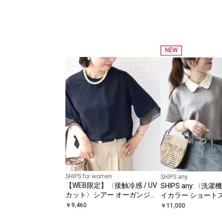
NEW
SHIPS for women
SHIPS any
【WEB限定】〈接触冷感 / UV
SHIPS any:〈洗
カット〉シアー オーガンジー
イカラー ショート
コンビ プルオーバー
ルオーバー
￥
9,460
￥
11,000