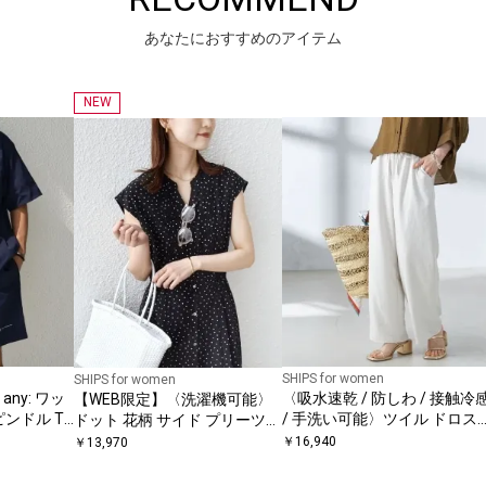
あなたにおすすめのアイテム
NEW
SHIPS for women
SHIPS for women
any: ワッ
〈吸水速乾 / 防しわ / 接触冷
【WEB限定】〈洗濯機可能〉
ンドル T
/ 手洗い可能〉ツイル ドロス
ドット 花柄 サイド プリーツ
ョーツ セ
ト パンツ
フレンチスリーブ ワンピース
￥
16,940
￥
13,970