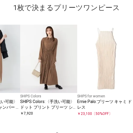
1枚で決まるプリーツワンピース
SHIPS Colors
SHIPS for women
〈手洗い可能〉
SHIPS Colors:〈手洗い可能〉
Ernie Palo:プリーツ キャミ ド
ャンパー ワ
ドット プリント プリーツ シャ
レス
ツ ワンピース
￥
7,920
￥
23,100
〔
50
%OFF〕