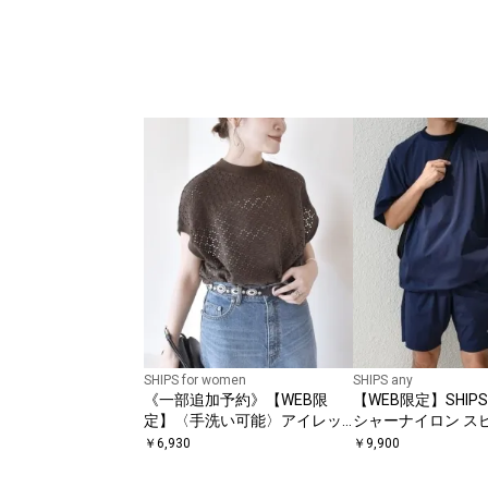
SHIPS for women
SHIPS any
《一部追加予約》【WEB限
【WEB限定】SHIPS 
定】〈手洗い可能〉アイレッ
シャーナイロン スピ
ト クルーネック プルオーバー
シャツ＋イージーシ
￥
6,930
￥
9,900
ットアップ◆