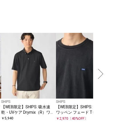
SHIPS
【26SS
19万枚突
SHIPS:
￥
3,410
ケット T
SHIPS
SHIPS
【WEB限定】SHIPS: 吸水速
【WEB限定】SHIPS: マイクロ
乾・UVケア Drymix（R）ワン
ワッペン フェード Tシャツ
ポイントロゴ ボタンダウン ポ
￥
5,940
￥
2,970
〔
40
%OFF〕
ロシャツ