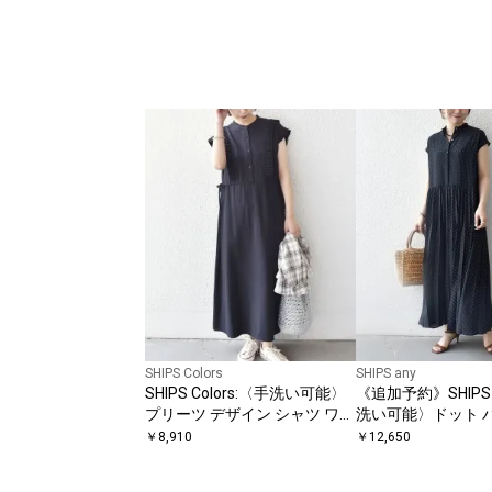
SHIPS Colors
SHIPS any
SHIPS Colors:〈手洗い可能〉
《追加予約》SHIPS 
プリーツ デザイン シャツ ワン
洗い可能〉ドット 
ピース2◇
ー フレンチ プリー
￥
8,910
￥
12,650
ワンピース