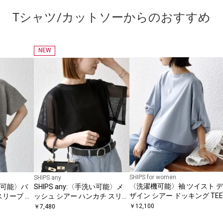
Tシャツ/カットソーからのおすすめ
NEW
SHIPS for women
SHIPS any
〈洗濯機可能〉袖 ツイスト デ
濯機可能〉バ
SHIPS any:〈手洗い可能〉メ
ザイン シアー ドッキング TEE
スリーブ プ
ッシュ シアー ハンカチ スリー
ブ ドッキング TEE
￥
12,100
￥
7,480