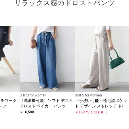
リラックス感のドロストパンツ
SHIPS for women
SHIPS for women
ッチワーク
〈洗濯機可能〉ソフト デニム
〈手洗い可能〉梳毛調ポケッ
ンツ
ドロスト ベイカー パンツ
ト デザイン ストレッチ ドロ
ト パンツ
￥
16,500
￥
13,475
〔
30
%OFF〕