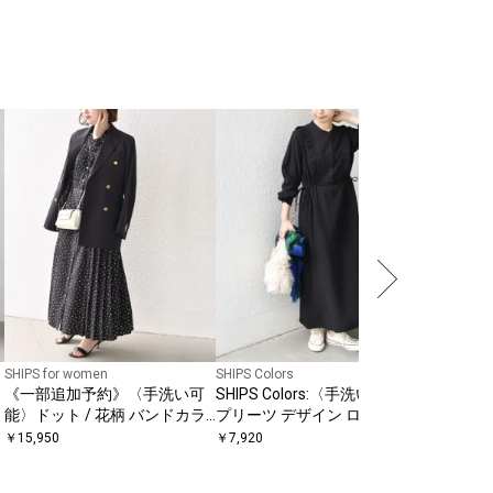
SHIPS for women
SHIPS Colors
SHIPS Colo
《一部追加予約》〈手洗い可
SHIPS Colors:〈手洗い可能〉
SHIPS 
能〉ドット / 花柄 バンドカラ
プリーツ デザイン ロングスリ
プリーツ 
ー サイド プリーツ ワンピース
ーブ ワンピース◇
ンピース
￥
15,950
￥
7,920
￥
6,776
〔