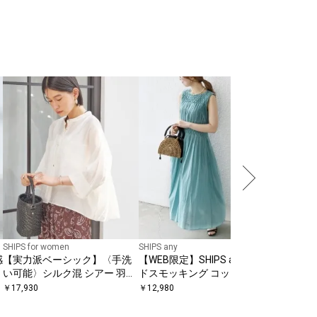
SHIPS for women
SHIPS any
SHIPS for
感
【実力派ベーシック】〈手洗
【WEB限定】SHIPS any: ハン
【WEB限
い可能〉シルク混 シアー 羽織
ドスモッキング コットン フレ
カット〉
シャツ
ア ノースリーブ ワンピース
コンビ 
￥
17,930
￥
12,980
￥
9,460