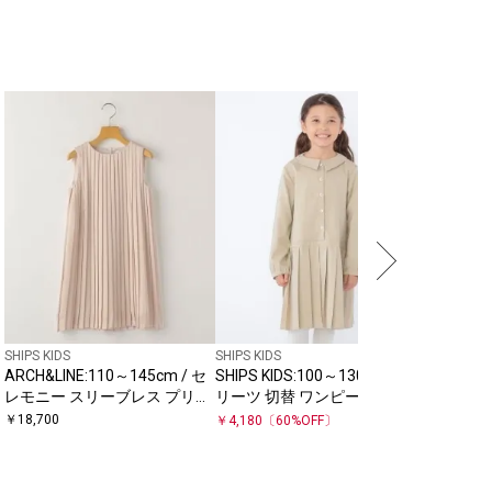
SHIPS KIDS
SHIPS KIDS
ARCH&LINE:110～145cm / セ
SHIPS KIDS:100～130cm / プ
レモニー スリーブレス プリー
リーツ 切替 ワンピース
ツ ドレス
￥
18,700
￥
4,180
〔
60
%OFF〕