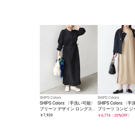
SHIPS Colors
SHIPS Colors
SHIPS Colors:〈手洗い可能〉
SHIPS Colors:
プリーツ デザイン ロングスリ
プリーツ コンビ ジ
ーブ ワンピース◇
ンピース
￥
7,920
￥
6,776
〔
20
%OFF〕