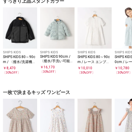
すっきり上品スタンドカラー
SHIPS KIDS
SHIPS KIDS
SHIPS KIDS
SHIPS KID
SHIPS KIDS:90cm /
SHIPS KIDS:80～90c
SHIPS KIDS:80～90c
SHIPS KID
〈撥水/手洗い可能〉
m / 〈撥水/洗濯機可
m / レース エンブロ
0cm / 
リサイクル ダウン ジ
能〉ライト マウンテ
イダリー ワンピース
ロイダリー
￥
16,170
￥
8,470
￥
10,010
￥
10,780
ャケット
ンパーカ
ス
〔
30
%OFF〕
〔
30
%OFF〕
〔
30
%OFF〕
〔
30
%OFF
一枚で決まるキッズ ワンピース