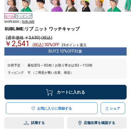
セール
ラッピング
SHIPS KIDS｜
SUBLIME
SUBLIME:リブ ニット ワッチキャップ
(通常価格 ￥3,630) (税込)
￥2,541
(税込) 30%OFF
23ポイント還元
BUY2 10%OFF対象
出荷予定
最短翌日～3日程 / お取り寄せは3日～11日程
ラッピング
可 （ご用意が整い次第、発送）
カートに入れる
お気に入りに登録する
シェア
試着する
店舗在庫を確認する