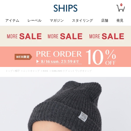
0
アイテム
レーベル
マガジン
スタイリング
店舗
発見
トップ
>
帽子
>
ニットキャップ
>
KIDS
> SUBLIME:リブ ニット ワッチキャップ