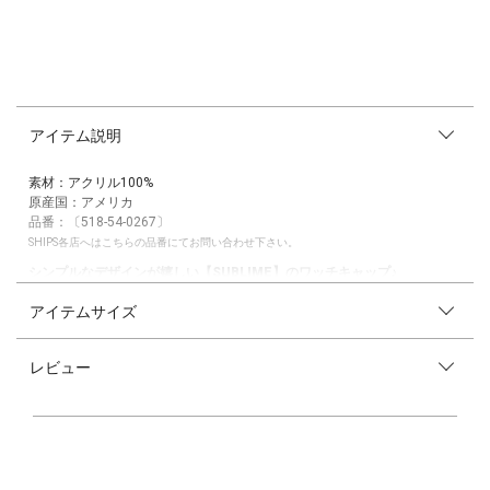
アイテム説明
素材：アクリル100%
原産国：アメリカ
品番：〔518-54-0267〕
SHIPS各店へはこちらの品番にてお問い合わせ下さい。
シンプルなデザインが嬉しい【SUBLIME】のワッチキャップ♪
アイテムサイズ
【素材特性/デザイン】
男女ともに使いやすいシンプルなデザインの【SUBLIME】のワッチキャッ
プ。
レビュー
軽く柔らかな肌触りで、帽子が苦手なお子様もかぶりやすいアイテムで
す。
伸縮性もあり、折り返し位置も調節可能なため、幅広い年齢のお子様にご
使用いただけます◎
【スタイリング/シーン】
シンプルなスタイリングのワンポイントに◎