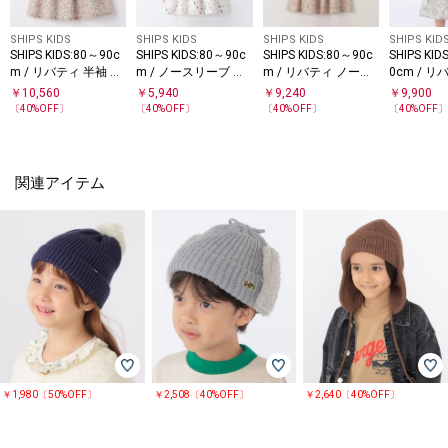
SHIPS KIDS
SHIPS KIDS
SHIPS KIDS
SHIPS KID
SHIPS KIDS:80～90c
SHIPS KIDS:80～90c
SHIPS KIDS:80～90c
SHIPS KID
m / リバティ 半袖 ワ
m / ノースリーブ フ
m / リバティ ノース
0cm / 
ンピース
ラワー プリント ワン
リーブ ワンピース
スリーブ 
￥
10,560
￥
5,940
￥
9,240
￥
9,900
ピース
〔
40
%OFF〕
〔
40
%OFF〕
〔
40
%OFF〕
〔
40
%OFF
関連アイテム
￥1,980〔50%OFF〕
￥2,508〔40%OFF〕
￥2,640〔40%OFF〕