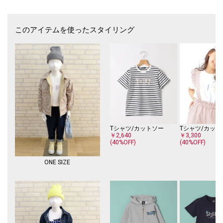
ベーシックなカラーからコーディネートのアクセントにもなるカラフルな
カラーまで、カラーバリエーション豊富にご用意。
兄妹姉妹おそろいで着用やちょっとしたギフトにもおすすめです！
このアイテムを使ったスタイリング
【SUBLIME（サブライム）】
スポーツ＆カジュアルをベースに、幅広いジャンルのスタイルをミックス
し、アクセントのきいたラインナップを展開。面白い素材の組み合わせ
カラーバリエーションが豊富で、身につける人それぞれの個性を存分にひ
きだす、スパイスたっぷりの帽子小物を提案しています。
【対象カテゴリー：トドラー/TODDLER】
【対象カテゴリー：ジュニア/JUNIOR】
【注意事項】
Tシャツ/カットソー
Tシャツ/カット
※末永く愛用頂く為に、アテンションタグ・洗濯ネームを必ずご確認の
￥2,640
￥3,300
(40%OFF)
(40%OFF)
上、着用又はお取り扱いください。
※撮影環境による光の当たり具合やパソコン・スマートフォンなどの閲覧
ONE SIZE
環境によって、実際の色味と異なって見える場合があります。
商品の色味は商品単体で撮影した画像をご参照ください。
※画像の商品はサンプルです。実際の商品と仕様、加工、サイズが若干異
なる場合がございます。