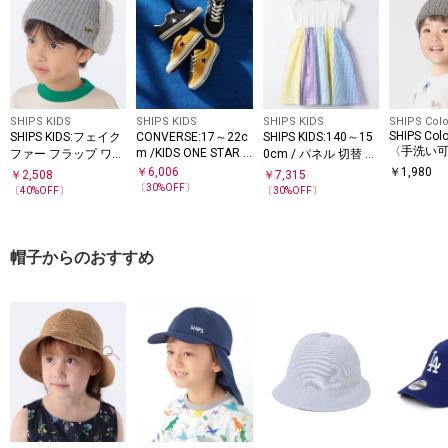
SHIPS KIDS
SHIPS KIDS
SHIPS KIDS
SHIPS Colo
SHIPS Colo
SHIPS KIDS:フェイク
CONVERSE:17～22c
SHIPS KIDS:140～15
〈手洗い可
m /KIDS ONE STAR E
ファー フラップ ワッ
0cm / パネル 切替 ワ
ASYON スニーカー
ット キャ
チ
ンピース
￥
6,006
￥
1,980
￥
2,508
￥
7,315
〔
30
%OFF〕
〔
40
%OFF〕
〔
30
%OFF〕
帽子からのおすすめ