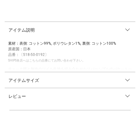
アイテム説明
素材：表側: コットン99%, ポリウレタン1%, 裏側: コットン100%
原産国：日本
品番：〔518-50-0192〕
SHIPS各店へはこちらの品番にてお問い合わせ下さい。
チェック柄と無地のツイル生地を組み合わせたリバーシブルのバケットハ
ットです。
アイテムサイズ
ネイビー×イエローが色鮮やかな、大きめのマドラスチェック生地を使
用。
ふんわりと波打つような表情感とソフトで軽やかな風合いが特徴です。
レビュー
裏側は、適度なハリのある無地のツイル生地を使用し、オールシーズンお
使いいただけます。
芯地には、UV加工が施されいるため、日差しからお子様を守ってくれる
のも嬉しいポイント◎
お洋服やシーンに合わせて、両面使用できる万能アイテムです。