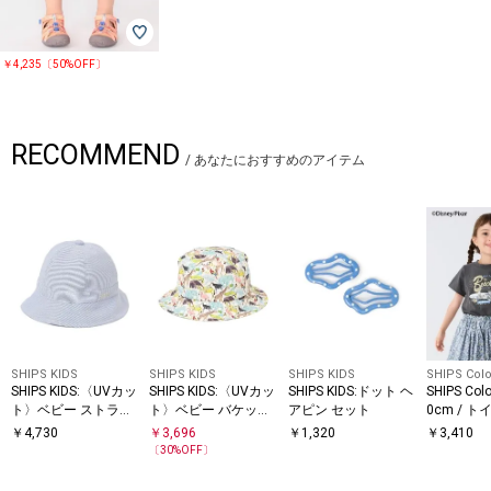
￥4,235〔50%OFF〕
RECOMMEND
/
あなたにおすすめのアイテム
SHIPS KIDS
SHIPS KIDS
SHIPS KIDS
SHIPS Colo
SHIPS KIDS:〈UVカッ
SHIPS KIDS:〈UVカッ
SHIPS KIDS:ドット ヘ
SHIPS Col
ト〉ベビー ストライ
ト〉ベビー バケット
アピン セット
0cm / 
プ ハット
ハット
リー プリ
￥
4,730
￥
3,696
￥
1,320
￥
3,410
ツ◇
〔
30
%OFF〕