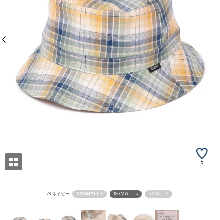
5
XX-SMALL ×
X-SMALL ○
SMALL ×
78 ネイビー