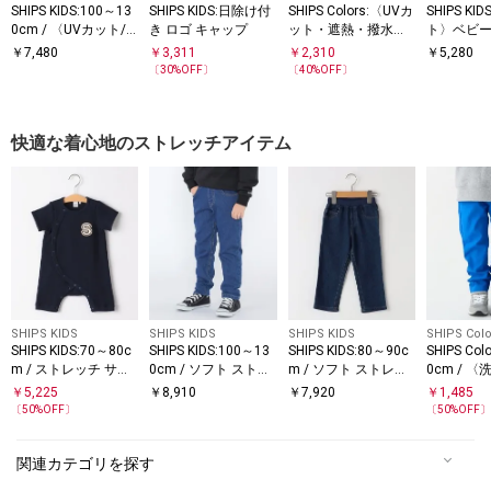
SHIPS KIDS:100～13
SHIPS KIDS:日除け付
SHIPS Colors:〈UVカ
SHIPS KI
0cm / 〈UVカット/
き ロゴ キャップ
ット・遮熱・撥水・
ト〉ベビー
接触冷感〉カラーシ
吸水速乾〉ヒートシ
ト
￥
7,480
￥
3,311
￥
2,310
￥
5,280
ョーツ
ールド キャップ（KI
〔
30
%OFF〕
〔
40
%OFF〕
DS）
快適な着心地のストレッチアイテム
SHIPS KIDS
SHIPS KIDS
SHIPS KIDS
SHIPS Colo
SHIPS KIDS:70～80c
SHIPS KIDS:100～13
SHIPS KIDS:80～90c
SHIPS Col
m / ストレッチ サー
0cm / ソフト ストレ
m / ソフト ストレッ
0cm / 
マル ロンパース
ッチ デニム パンツ
チ デニム パンツ
能〉ストレ
￥
5,225
￥
8,910
￥
7,920
￥
1,485
ー パンツ
〔
50
%OFF〕
〔
50
%OFF
関連カテゴリを探す