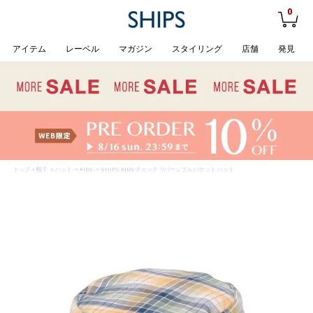
0
アイテム
レーベル
マガジン
スタイリング
店舗
発見
トップ
>
帽子
>
ハット
>
KIDS
> SHIPS KIDS:チェック リバーシブル バケット ハット