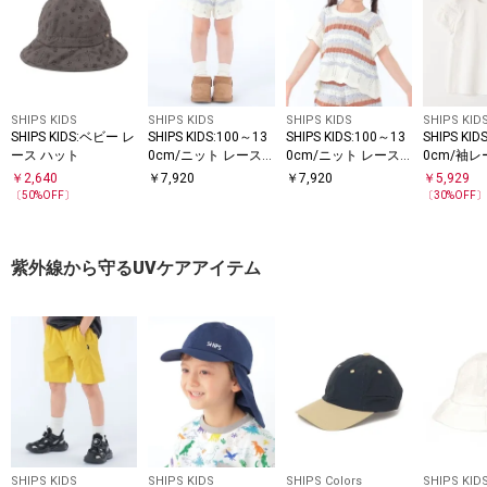
SHIPS KIDS
SHIPS KIDS
SHIPS KIDS
SHIPS KID
SHIPS KIDS:ベビー レ
SHIPS KIDS:100～13
SHIPS KIDS:100～13
SHIPS KID
ース ハット
0cm/ニット レース
0cm/ニット レース
0cm/袖レ
ショートパンツ
トップス
イン Tシ
￥
2,640
￥
7,920
￥
7,920
￥
5,929
〔
50
%OFF〕
〔
30
%OFF
紫外線から守るUVケアアイテム
SHIPS KIDS
SHIPS KIDS
SHIPS Colors
SHIPS KID