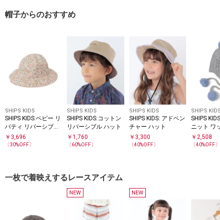
帽子からのおすすめ
SHIPS KIDS
SHIPS KIDS
SHIPS KIDS
SHIPS KID
SHIPS KIDS:ベビー リ
SHIPS KIDS:コットン
SHIPS KIDS: アドベン
SHIPS K
バティ リバーシブル
リバーシブル ハット
チャー ハット
ニット ワ
ハット
プ
￥
3,696
￥
1,760
￥
3,300
￥
2,508
〔
30
%OFF〕
〔
60
%OFF〕
〔
40
%OFF〕
〔
40
%OFF
一枚で着映えするレースアイテム
NEW
NEW