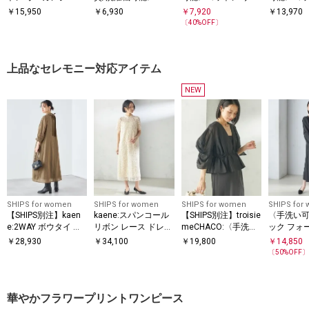
繍 ウエスト ドロスト
コットン ヘンリーネ
ン テントライン キャ
クス レー
￥
15,950
￥
6,930
￥
7,920
￥
13,970
ワンピース
ック Aライン ワンピ
ミ ワンピース
ギャザー 
〔
40
%OFF〕
ース
上品なセレモニー対応アイテム
NEW
SHIPS for women
SHIPS for women
SHIPS for women
SHIPS for
【SHIPS別注】kaen
kaene:スパンコール
【SHIPS別注】troisie
〈手洗い
e:2WAY ボウタイ ロ
リボン レース ドレス
meCHACO:〈手洗い
ック フォ
ング ワンピース（セ
（セレモニー対応
可能〉シアー ボレロ
ア ワンピ
￥
28,930
￥
34,100
￥
19,800
￥
14,850
レモニー対応可）
可）
ブラウス（セレモニ
モニー対
〔
50
%OFF
ー対応可）
華やかフラワープリントワンピース