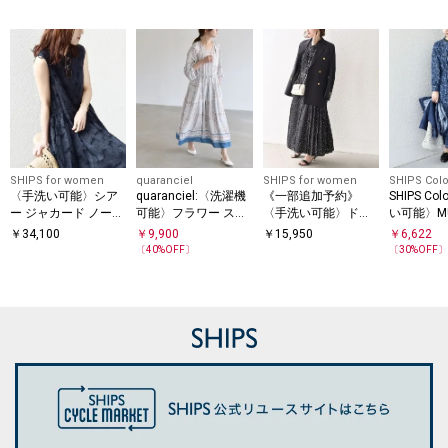
SHIPS for women
quaranciel
SHIPS for women
SHIPS Colo
〈手洗い可能〉シア
quaranciel:〈洗濯機
《一部追加予約》
SHIPS Co
ー ジャカード ノース
可能〉フラワー スカ
〈手洗い可能〉ドッ
い可能〉MU
リーブ ワンピース
ーフ プリント Vネッ
ト / 花柄 バンドカラ
フラワー 
￥
34,100
￥
9,900
￥
15,950
￥
6,622
ク フレア ワンピース
ー サイド プリーツ
ンピース
〔
40
%OFF〕
〔
30
%OFF
ワンピース