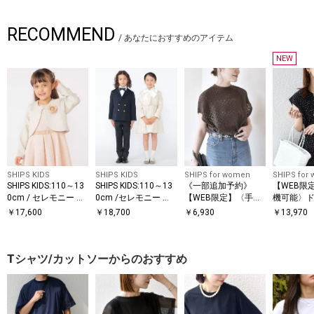
RECOMMEND
/
あなたにおすすめのアイテム
NEW
SHIPS KIDS
SHIPS KIDS
SHIPS for women
SHIPS for
SHIPS KIDS:110～13
SHIPS KIDS:110～13
《一部追加予約》
【WEB限
0cm / セレモニー ボ
0cm /セレモニー ラ
【WEB限定】〈手洗
機可能〉ド
レロジャケット コサ
メ ツイード ボレロ
い可能〉アイレット
サイド プ
￥
17,600
￥
18,700
￥
6,930
￥
13,970
ージュ付き
ジャケット
クルーネック プルオ
ンチスリー
ーバー
ース
Tシャツ/カットソーからのおすすめ