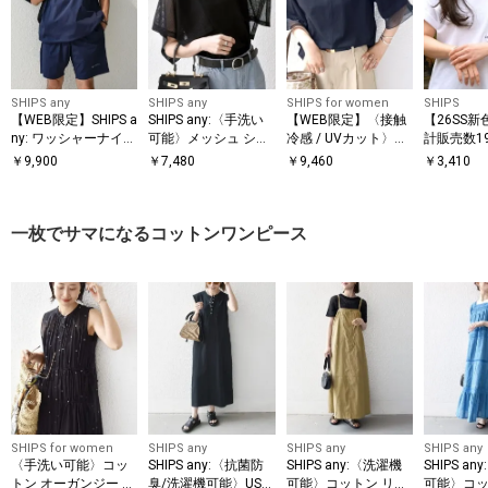
SHIPS any
SHIPS any
SHIPS for women
SHIPS
【WEB限定】SHIPS a
SHIPS any:〈手洗い
【WEB限定】〈接触
【26SS新
ny: ワッシャーナイロ
可能〉メッシュ シア
冷感 / UVカット〉シ
計販売数1
ン スピンドル Tシャ
ー ハンカチ スリーブ
アー オーガンジー コ
破!!】【W
￥
9,900
￥
7,480
￥
9,460
￥
3,410
ツ＋イージーショー
ドッキング TEE
ンビ プルオーバー
HIPS: マイ
ツ セットアップ◆
ロゴ ポケ
ツ
一枚でサマになるコットンワンピース
SHIPS for women
SHIPS any
SHIPS any
SHIPS any
〈手洗い可能〉コッ
SHIPS any:〈抗菌防
SHIPS any:〈洗濯機
SHIPS a
トン オーガンジー 刺
臭/洗濯機可能〉USA
可能〉コットン リネ
可能〉コッ