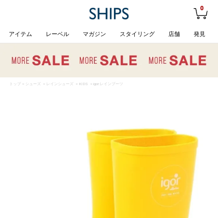
0
アイテム
レーベル
マガジン
スタイリング
店舗
発見
トップ
>
シューズ
>
レインシューズ
>
KIDS
> igor:レインブーツ