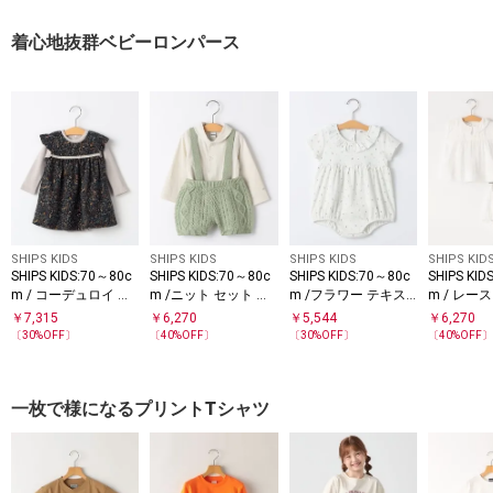
着心地抜群ベビーロンパース
SHIPS KIDS
SHIPS KIDS
SHIPS KIDS
SHIPS KID
SHIPS KIDS:70～80c
SHIPS KIDS:70～80c
SHIPS KIDS:70～80c
SHIPS KID
m / コーデュロイ ジ
m /ニット セット ロ
m /フラワー テキス
m / レー
ャンスカ× テレコ ロ
ンパース
タイル リブ ロンパー
ンパース
￥
7,315
￥
6,270
￥
5,544
￥
6,270
ンパース セット
ス
〔
30
%OFF〕
〔
40
%OFF〕
〔
30
%OFF〕
〔
40
%OFF
一枚で様になるプリントTシャツ