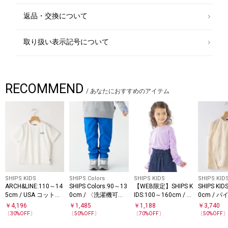
【igor（イゴール）】
返品・交換について
メイドインスペインのレディース＆キッズサンダルブランド。高品質のP
VC素材を使用したサンダルの特徴は、クリアでカラフルな色合いが夏ら
しく、履くだけでおしゃれに見せてくれるアイテムが揃う。面ファスナー
取り扱い表示記号について
で子どもが自分で履きやすいものもあり、PVC素材なのに痛くなりにく
く、機能性もしっかり考慮されています。破損する場合がございます。予
めご了承お願いいたします。
RECOMMEND
/
あなたにおすすめのアイテム
SHIPS KIDS
SHIPS Colors
SHIPS KIDS
SHIPS KID
ARCH&LINE:110～14
SHIPS Colors:90～13
【WEB限定】SHIPS K
SHIPS KID
5cm / USA コットン
0cm / 〈洗濯機可
IDS:100～160cm / ＜
0cm / 
プリント TEE
能〉ストレッチ カラ
家族おそろい＞SHIPS
ード ノース
￥
4,196
￥
1,485
￥
1,188
￥
3,740
E
ー パンツ◇
マイクロロゴ ロング
〔
30
%OFF〕
〔
50
%OFF〕
〔
70
%OFF〕
〔
50
%OFF
スリーブ TEE