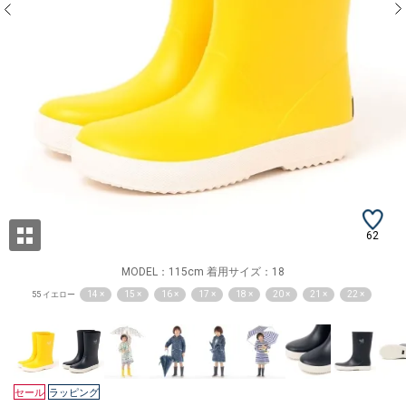
62
MODEL：115cm 着用サイズ：18
14 ×
15 ×
16 ×
17 ×
18 ×
20 ×
21 ×
22 ×
55 イエロー
セール
ラッピング