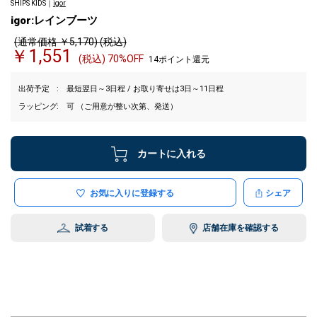
SHIPS KIDS｜
igor
igor:レインブーツ
(通常価格 ￥5,170) (税込)
￥1,551
(税込) 70%OFF
14ポイント還元
出荷予定
最短翌日～3日程 / お取り寄せは3日～11日程
ラッピング
可 （ご用意が整い次第、発送）
カートに入れる
お気に入りに登録する
シェア
試着する
店舗在庫を確認する