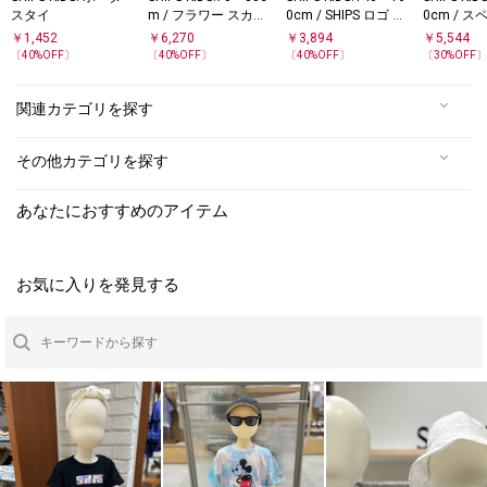
スタイ
m / フラワー スカー
0cm / SHIPS ロゴ 半
0cm / 
ト ロンパース
袖Tシャツ
Tシャツ
￥
1,452
￥
6,270
￥
3,894
￥
5,544
〔
40
%OFF〕
〔
40
%OFF〕
〔
40
%OFF〕
〔
30
%OFF
関連カテゴリを探す
その他カテゴリを探す
あなたにおすすめのアイテム
お気に入りを発見する