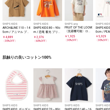
SHIPS KIDS
SHIPS KIDS
SHIPS any
SHIPS KID
FRUIT OF THE LOOM:
ARCH&LINE:110～14
SHIPS KIDS:80～90c
SHIPS KID
〈洗濯機可能〉ロゴ
0cm / PE
5cm / アニマル プリ
m / 恐竜 蓄光 プリン
プリント Tシャツ<KI
B プリント
ント 半袖 TEE
ト 長袖 TEE
￥
1,925
￥
5,929
￥
4,889
￥
2,376
DS>
〔
30
%OFF〕
〔
30
%OFF
〔
30
%OFF〕
〔
60
%OFF〕
肌触りの良いコットン100%
SHIPS KIDS
SHIPS KIDS
SHIPS KIDS
SHIPS KID
SHIPS KIDS: ボーダー
SHIPS KIDS:70～80c
SHIPS KIDS:140～16
SHIPS KID