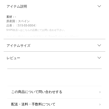
アイテム説明
素材：-
原産国：スペイン
品番：〔515-55-0004〕
SHIPS各店へはこちらの品番にてお問い合わせ下さい。
スペイン発のシューズブランド【igor】のレインブーツ。
マットな質感、シンプルで洗練されたデザインで、服装を選ばず履けるの
アイテムサイズ
もポイント。
かかと部分には光を当てると反射するリフレクターを付けています。
レビュー
製品のお取り扱いについて
・時間経過による劣化（経年劣化）を起こし風合い変化や硬化・破れが生
じることがあります。
・油分と長時間接すると製品の耐久性を損なうとともに変色・変形の原因
となります。
・滑りやすい場所での使用には注意をしてください。
・保管や取り扱いの際は紫外線・直射日光をお避けください。
この商品について問い合わせする
※サイズ換算(表記)はあくまで目安となります。
※薄いボール紙を使用した箱の為、輸送中に多少破損する場合がございま
す。予めご了承お願いいたします。
配送・送料・手数料について