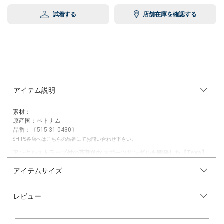
試着する
店舗在庫を確認する
アイテム説明
素材：-
原産国：ベトナム
品番：〔515-31-0430〕
SHIPS各店へはこちらの品番にてお問い合わせ下さい。
アンクルストラップ付の革新的なスポーツサンダルを開発した【Teva】
のスポーツサンダル
アイテムサイズ
【素材特性/デザイン】
機能性とデザイン性を兼ね揃えた「HURRICANE XLT 2（ハリケーン XLT
レビュー
2）」。
速乾性、耐久性にすぐれた地球にやさしいUnifi社のREPREVE?100％再生
ポリエステルウェビングを採用。