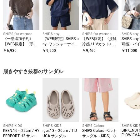
SHIPS for women
SHIPS any
SHIPS for women
SHIPS any
《一部追加予約》
【WEB限定】SHIPS a
【WEB限定】〈接触
SHIPS a
【WEB限定】〈手洗
ny: ワッシャーナイロ
冷感 / UVカット〉シ
可能〉バイ
い可能〉アイレット
ン スピンドル Tシャ
アー オーガンジー コ
ョートスリ
￥
6,930
￥
9,900
￥
9,460
￥
11,000
クルーネック プルオ
ツ＋イージーショー
ンビ プルオーバー
オーバー
ーバー
ツ セットアップ◆
履きやすさ抜群のサンダル
SHIPS KIDS
SHIPS KIDS
SHIPS Colors
SHIPS KID
BIRKENST
KEEN:16～22cm / HY
igor:13～20cm / TIJ
SHIPS Colors:ベルト
FLOW E
PERPORT H2 サンダ
UCA サンダル
サンダル（KIDS）◇