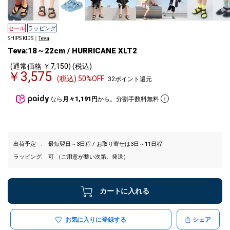
セール
ラッピング
SHIPS KIDS｜
Teva
Teva:18～22cm / HURRICANE XLT2
(通常価格 ￥7,150) (税込)
￥3,575
(税込) 50%OFF
32ポイント還元
なら
月々1,191円
から。分割手数料無料
出荷予定
最短翌日～3日程 / お取り寄せは3日～11日程
ラッピング
可 （ご用意が整い次第、発送）
カートに入れる
お気に入りに登録する
シェア