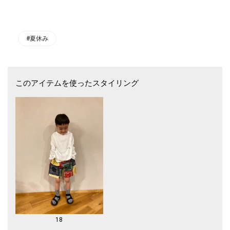
軽量でクッション性の高いEVAミッドソールが衝撃を緩和し、履き心地の
良さを実現します。
Durabrasion Rubber(TM)アウトソールが優れたトランクションを発揮し、
一日中履いても疲れにくいのも嬉しいポイントです。
面ファスナー仕様で着脱が簡単。
#夏休み
3点で足をホールドする独自のユニバーサルストラップシステムでお好み
のサイズ感に調整可能です。
【サイズ目安】
このアイテムを使ったスタイリング
メーカーサイズ表記/SHIPSサイズ
11/18cm
12/19cm
1/20cm
2/21cm
3/22cm
※サイズ換算(表記)はあくまで目安となります。お足の形によってシュー
ズの適正サイズは異なる場合があり個人差もございます。予めご了承お願
い致します。
【Teva(テバ)】
1984年、グランドキャニオンの一人の若きリバーガイドが、世界で初め
てスポーツサンダルを開発したことにより始まりました。
「Teva」の原点は水にあります。水は、二つの相反する側面を持ってい
18
ます。楽しい遊びの場を提供する一方で、滑ったり、濡れたりすることに