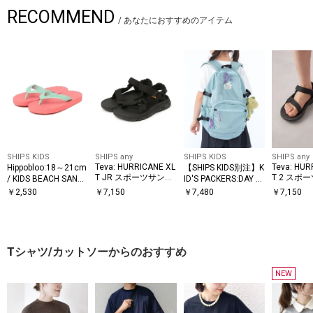
RECOMMEND
/
あなたにおすすめのアイテム
SHIPS KIDS
SHIPS any
SHIPS KIDS
SHIPS any
Teva: HURRICANE XL
Teva: HUR
Hippobloo:18～21cm
【SHIPS KIDS別注】K
T JR スポーツサンダ
T 2 スポ
/ KIDS BEACH SAND
ID'S PACKERS:DAY P
AL
ACK TIPI KIDS
<KIDS>
ル <KIDS>
￥
2,530
￥
7,150
￥
7,480
￥
7,150
Tシャツ/カットソーからのおすすめ
NEW