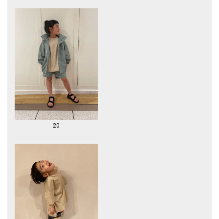
よって危険や不快を与えることもあります。雨や川、海などの水が取り巻
くアウトドアの環境において、「To Play (楽しむ)」 「To Protect（守
る）」という二つの考え方にブランドの基礎を置き、四半世紀にわたる知
識とテクノロジーのもと商品開発を行っているブランドです。
日常生活に必要のない過剰な機能を省き、機能性と耐久性に富んだバラン
スの良いアウトソールを使用しているのも特徴的です。
【注意事項】
※末永く愛用頂く為に、アテンションタグ・洗濯ネームを必ずご確認の
上、着用又はお取り扱いください。
※撮影環境による光の当たり具合やパソコン・スマートフォンなどの閲覧
環境によって、実際の色味と異なって見える場合があります。
商品の色味は商品単体で撮影した画像をご参照ください。
20
※画像の商品はサンプルです。 実際の商品と仕様、加工、サイズが若干
異なる場合がございます。
※薄いボール紙を使用した箱の為、輸送中に多少破損する場合がございま
す。予めご了承お願いいたします。