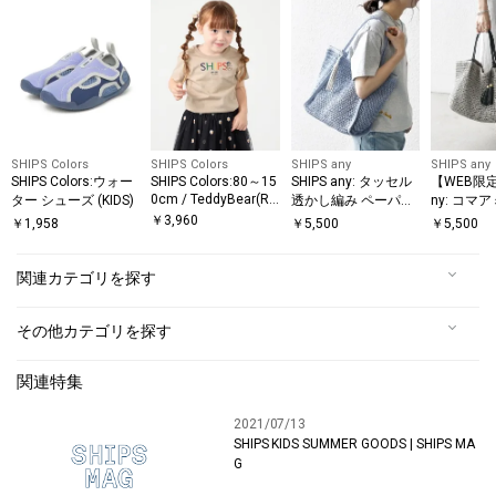
SHIPS Colors
SHIPS Colors
SHIPS any
SHIPS any
SHIPS Colors:ウォー
SHIPS Colors:80～15
SHIPS any: タッセル
【WEB限定】
0cm / TeddyBear(R)
ター シューズ (KIDS)
透かし編み ペーパー
ny: コマ
コラボ Tシャツ◇
トート バッグ
￥
3,960
￥
1,958
￥
5,500
￥
5,500
関連カテゴリを探す
その他カテゴリを探す
関連特集
2021/07/13
SHIPS KIDS SUMMER GOODS | SHIPS MA
G