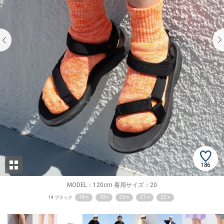
186
MODEL：120cm 着用サイズ：20
18 ×
19 ×
20 ×
21 ×
22 ×
19 ブラック