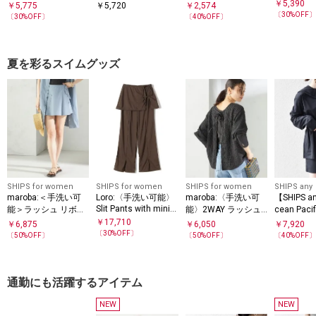
ル
￥
5,390
￥
5,775
￥
5,720
￥
2,574
〔
30
%OFF
〔
30
%OFF〕
〔
40
%OFF〕
夏を彩るスイムグッズ
SHIPS for women
SHIPS for women
SHIPS for women
SHIPS any
maroba:＜手洗い可
Loro:〈手洗い可能〉
maroba:〈手洗い可
【SHIPS 
Slit Pants with mini S
能＞ラッシュ リボン
能〉2WAY ラッシュ
cean Pac
K
ラップ スカート
カーディガン
機可能〉
￥
17,710
￥
6,875
￥
6,050
￥
7,920
ード 4点
〔
30
%OFF〕
〔
50
%OFF〕
〔
50
%OFF〕
〔
40
%OFF
通勤にも活躍するアイテム
NEW
NEW