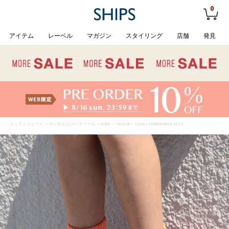
0
アイテム
レーベル
マガジン
スタイリング
店舗
発見
トップ
>
シューズ
>
サンダル/エスパドリーユ
>
KIDS
> Teva:18～22cm / HURRICANE XLT2