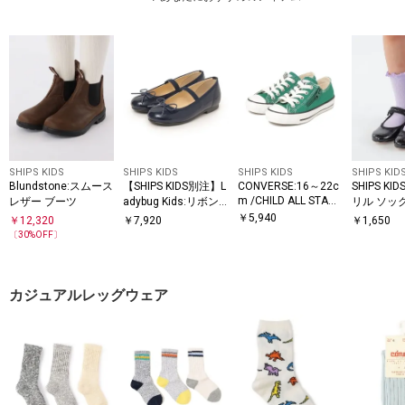
SHIPS KIDS
SHIPS KIDS
SHIPS KIDS
SHIPS KID
Blundstone:スムース
【SHIPS KIDS別注】L
CONVERSE:16～22c
SHIPS KI
m /CHILD ALL STAR
レザー ブーツ
adybug Kids:リボン
リル ソッ
Z OX スニーカー
バレエ シューズ
￥
5,940
￥
12,320
￥
7,920
￥
1,650
〔
30
%OFF〕
カジュアルレッグウェア