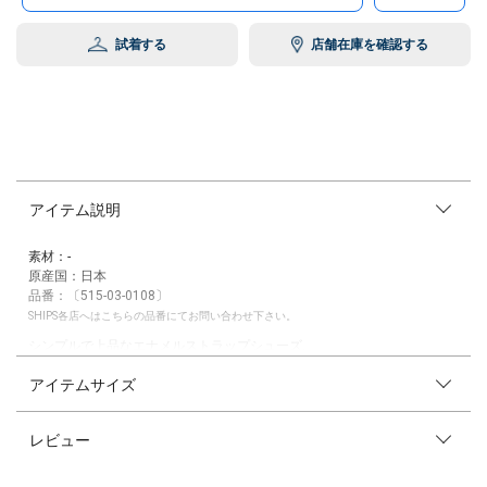
試着する
店舗在庫を確認する
アイテム説明
素材：-
原産国：日本
品番：〔515-03-0108〕
SHIPS各店へはこちらの品番にてお問い合わせ下さい。
シンプルで上品なエナメルストラップシューズ。
ワンストラップのスナップボタンで脱ぎ履きも楽チン。
アイテムサイズ
入学シーズンや発表会などで重宝すること間違いなしです。
※サイズ換算(表記)はあくまで目安となります。
レビュー
※薄いボール紙を使用した箱の為、輸送中に多少破損する場合がございま
す。予めご了承お願いいたします。