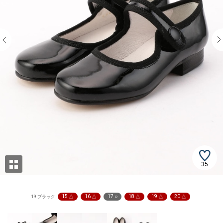
35
15 △
16 △
17 ○
18 △
19 △
20 △
19 ブラック