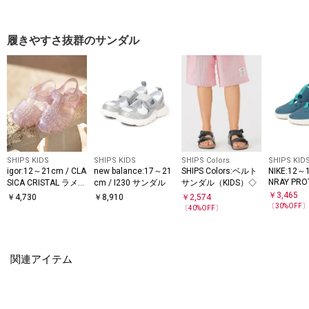
パンツ
履きやすさ抜群のサンダル
SHIPS KIDS
SHIPS KIDS
SHIPS Colors
SHIPS KID
igor:12～21cm / CLA
new balance:17～21
SHIPS Colors:ベルト
NIKE:12～
NRAY PRO
SICA CRISTAL ラメ
cm / I230 サンダル
サンダル（KIDS）◇
サンダル
￥
3,465
￥
4,730
￥
8,910
￥
2,574
〔
30
%OFF
〔
40
%OFF〕
関連アイテム