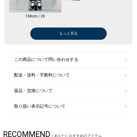
158cm / 20
もっと見る
パンツ
ブラウス
ワンピース
ドレスシャツ
ワンピース
ひざ・ミドル丈
ワンピース
その他ヘアアクセサリー
ワンピース
ジャケット
ブラウス
ワンピース
ワンピース
ソックス
ダッフルコート
バレエシューズ/フラットシューズ
スリッポン/ロ
ワンピース
ワンピース
ワンピース
ワンピース
ひざ・ミドル丈
ワンピース
ソックス
ドレス
ジャケット
￥4,950
￥11,000
￥13,464
￥9,900
￥13,464
￥12,650
￥13,464
￥7,480
￥1,045
￥13,464
￥12,210
￥8,470
￥13,464
￥11,088
￥748
￥20,251
￥16,500
￥19,800
￥23,100
￥18,700
￥14,058
￥13,750
￥14,058
￥748
￥18,700
￥8,052
(50%OFF)
(40%OFF)
(40%OFF)
(40%OFF)
(50%OFF)
(40%OFF)
(50%OFF)
(30%OFF)
(40%OFF)
(40%OFF)
(60%OFF)
(30%OFF)
(40%OFF)
(40%OFF)
(60%OFF)
(40%OFF)
ワンピース
この商品について問い合わせする
￥13,464
(40%OFF)
配送・送料・手数料について
ソックス
ソックス
ソックス
ソックス
￥1,320
￥1,320
￥1,320
￥1,320
返品・交換について
取り扱い表示記号について
RECOMMEND
/
あなたにおすすめのアイテム