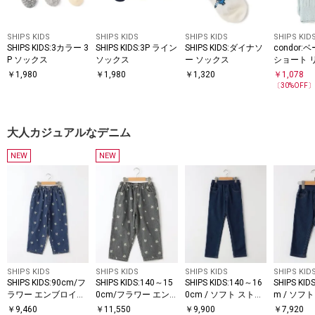
SHIPS KIDS
SHIPS KIDS
SHIPS KIDS
SHIPS KID
SHIPS KIDS:3カラー 3
SHIPS KIDS:3P ライン
SHIPS KIDS:ダイナソ
condor
P ソックス
ソックス
ー ソックス
ショート 
ス
￥
1,980
￥
1,980
￥
1,320
￥
1,078
〔
30
%OFF
大人カジュアルなデニム
NEW
NEW
SHIPS KIDS
SHIPS KIDS
SHIPS KIDS
SHIPS KID
SHIPS KIDS:90cm/フ
SHIPS KIDS:140～15
SHIPS KIDS:140～16
SHIPS KID
ラワー エンブロイダ
0cm/フラワー エン
0cm / ソフト ストレ
m / ソフ
リー デニム パンツ
ブロイダリー デニム
ッチ デニム パンツ
チ デニム
￥
9,460
￥
11,550
￥
9,900
￥
7,920