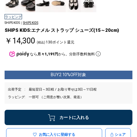
ラッピング
SHIPS KIDS｜
SHIPS KIDS
SHIPS KIDS:エナメル ストラップ シューズ(15～20cm)
￥14,300
130ポイント還元
(税込)
なら
月々1,191円
から。分割手数料無料
BUY2 10%OFF対象
出荷予定
最短翌日～3日程 / お取り寄せは3日～11日程
ラッピング
一部可 （ご用意が整い次第、発送）
カートに入れる
お気に入りに登録する
シェア