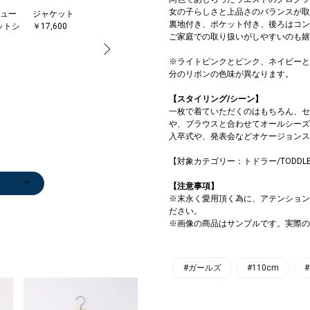
女の子らしさと上品さのバランスが取
ュー
ジャケット
ソックス
カチューシャ
裏地付き、ポケット付き、後ろはコン
ットシ
￥17,600
￥1,650
￥2,420
ご家庭での取り扱いがしやすいのも嬉
※ライトピンクとピンク、ネイビーと
分のリボンの色味が異なります。
【スタイリング/シーン】
一枚で着ていただくのはもちろん、セット
、ブラウスと合わせてオールシーズ
入卒式や、発表会などオケージョンス
【対象カテゴリー：トドラー/TODDL
シャ
ュー
ュー
ュー
ト
ト
バレエシュー
ジャケット
ジャケット
ジャケット
ソックス
ソックス
バレエシュー
ソックス
カチューシャ
ジャケット
カチューシャ
ジャケット
ソ
【注意事項】
0
ットシ
ットシ
ットシ
0
0
ズ/フラットシ
￥17,600
￥17,600
￥17,600
￥748
￥1,320
ズ/フラットシ
￥1,760
￥2,420
￥17,600
￥2,750
￥17,600
￥1
※末永く愛用頂く為に、アテンション
ューズ
(60%OFF)
ューズ
ださい。
￥7,480
￥7,920
※画像の商品はサンプルです。実際の
#ガールズ
#110cm
#