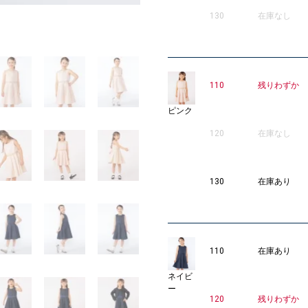
130
在庫なし
MODEL：11
3
110
残りわずか
ピンク
120
在庫なし
130
在庫あり
110
在庫あり
ネイビ
ー
120
残りわずか