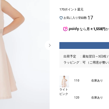
170ポイント還元
17
お気に入り登録数
なら
月々1,558円
か
出荷予定
最短翌日～3日程 /
ラッピング
可 （ご用意が整
110
在庫あり
ライト
ピンク
120
在庫あり