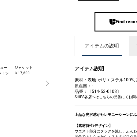
Find reco
アイテムの説明
ュー
ジャケット
ジャケット
カチューシャ
アイテム説明
ットシ
￥17,600
￥17,600
￥2,750
素材：表地: ポリエステル100%, 
原産国：-
品番：〔514-53-0103〕
SHIPS各店へはこちらの品番にてお
上品な光沢感がセレモニーシーンにふ
【素材特性/デザイン】
ウエスト部分にタックを施し、ふんわ
同色であしらったウエストのグログラ