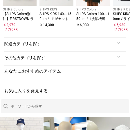
SHIPS Colors
SHIPS KIDS
SHIPS Colors
SHIPS KID
【SHIPS Colors別
SHIPS KIDS:140～15
SHIPS Colors:100～1
SHIPS KID
注】FIRSTDOWN:ラ
0cm / 〈UVカット〉
50cm /〈洗濯機可
0cm / 
イト ジップ パーカー
ドライタッチ フリル
能〉リバーシブル ジ
ド スポー
￥
2,970
￥
14,300
￥
6,930
￥
6,930
(90～140cm)
ライト ブルゾン
ップ アウター◇
〔
40
%OFF〕
〔
40
%OFF
関連カテゴリを探す
その他カテゴリを探す
あなたにおすすめのアイテム
お気に入りを発見する