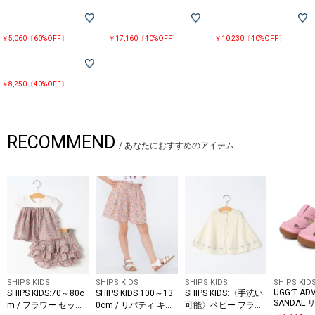
￥5,060〔60%OFF〕
￥17,160〔40%OFF〕
￥10,230〔40%OFF〕
￥8,250〔40%OFF〕
RECOMMEND
/
あなたにおすすめのアイテム
SHIPS KIDS
SHIPS KIDS
SHIPS KIDS
SHIPS KID
UGG:T AD
SHIPS KIDS:70～80c
SHIPS KIDS:100～13
SHIPS KIDS:〈手洗い
SANDAL
m / フラワー セット
0cm / リバティ キュ
可能〉ベビー フラワ