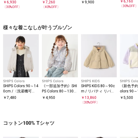
ロンパース
ロット
ー モチーフ ニット
￥
6,160
￥
6,930
￥
7,260
￥
9,900
マント
〔
30
%OFF
〔
30
%OFF〕
〔
40
%OFF〕
様々な着こなしが叶うブルゾン
SHIPS Colors
SHIPS Colors
SHIPS KIDS
SHIPS Colo
SHIPS Colors:90～14
《一部追加予約》SHI
SHIPS KIDS:80～90c
《新色予約》
0cm /〈洗濯機可
PS Colors:80～130c
m / リバティ リバー
olors:90～
能〉パディング フー
m /フラワープリント
シブル フード コート
〈洗濯機
￥
7,480
￥
4,950
￥
13,860
￥
5,500
ド ブルゾン
ジップフード ブルゾ
ジップ ジ
〔
30
%OFF〕
ン◆
コットン100% Tシャツ