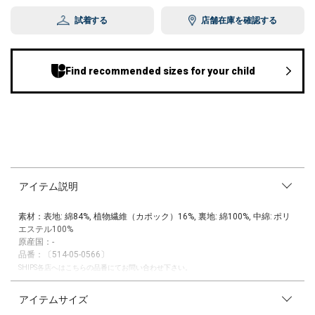
試着する
店舗在庫を確認する
Find recommended sizes for your child
アイテム説明
素材：表地: 綿84%, 植物繊維（カポック）16%, 裏地: 綿100%, 中綿: ポリ
エステル100%
原産国：-
品番：〔514-05-0566〕
SHIPS各店へはこちらの品番にてお問い合わせ下さい。
あたたかみのある細畝コーデュロイ素材を使用した【C’era una volta】の
アイテムサイズ
フード付きジャケット。
軽量で適度なふくらみと柔らかくコロンとした丸いシルエットがベビーら