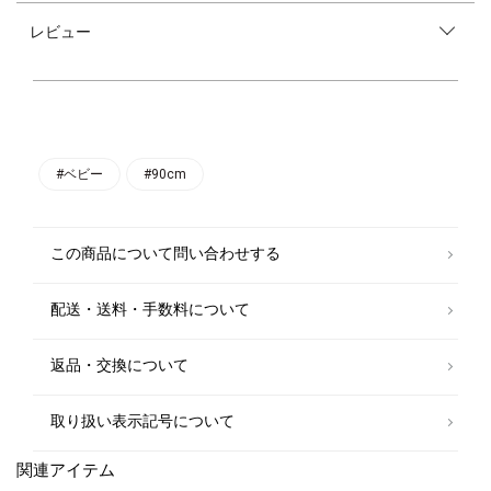
しい可愛い一枚です。
レビュー
カラーは、秋冬ムードを高めてくれるホワイト系とマスタードの2色展開
でお届け◎
全体にフラワープリントをあしらい、袖口や裾、フードまで縁取られた繊
細なレースもポイントです。
フロントにはロゴの入った釦を施し、ラップ風のデザインで肌寒い時にさ
っと羽織れます。
単調になりがちな秋冬のコーディネートを明るくしてくれるアイテムです
#ベビー
#90cm
♪
【C’era una volta（チェラ ウナ ヴォルタ）】
この商品について問い合わせする
2017年に創立されたイタリアの子供服ブランド。C’era una voltaは、イ
タリア語で親が読み聞かせるときによく耳にするフレーズ「むかしむか
配送・送料・手数料について
し」を意味します。子供の頃に聞いた昔話のように思い出に残り、世代を
超えて受け継がれることを願って付けられました。子供の繊細でピュアな
ありのままの美しさを引き立てることができるようデザインされ、チーフ
返品・交換について
デザイナー兼創設者のエマヌエラ・ヌッラ自身も母親であることから、母
親の愛情を感じられるようなデザインにもこだわっている。
取り扱い表示記号について
関連アイテム