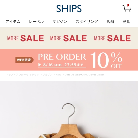
0
アイテム
レーベル
マガジン
スタイリング
店舗
発見
トップ
>
アウター/ジャケット
>
ブルゾン
>
KIDS
> C’era una volta:90cm / Camille Jacket