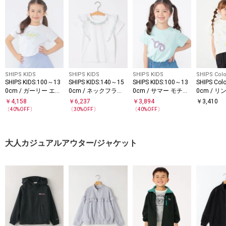
SHIPS KIDS
SHIPS KIDS
SHIPS KIDS
SHIPS Colo
SHIPS KIDS:100～13
SHIPS KIDS:140～15
SHIPS KIDS:100～13
SHIPS Col
0cm / ガーリー エン
0cm / ネックフラワ
0cm / サマー モチー
0cm / 
ブロイダリー ロゴ T
ー Tシャツ
フ 半袖 TEE
ー刺繍 T
￥
4,158
￥
6,237
￥
3,894
￥
3,410
シャツ
〔
40
%OFF〕
〔
30
%OFF〕
〔
40
%OFF〕
大人カジュアルアウター/ジャケット