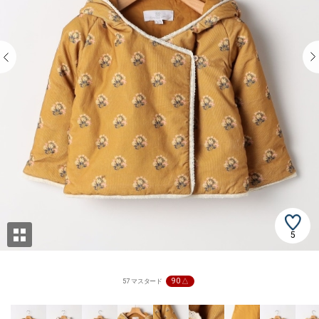
5
90 △
57 マスタード