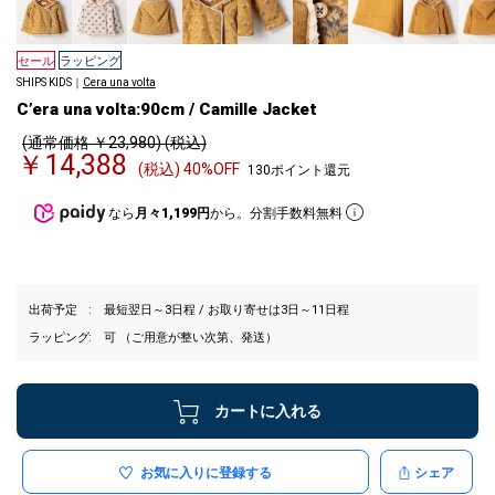
セール
ラッピング
SHIPS KIDS｜
Cera una volta
C’era una volta:90cm / Camille Jacket
(通常価格 ￥23,980) (税込)
￥14,388
(税込) 40%OFF
130ポイント還元
なら
月々1,199円
から。分割手数料無料
出荷予定
最短翌日～3日程 / お取り寄せは3日～11日程
ラッピング
可 （ご用意が整い次第、発送）
カートに入れる
お気に入りに登録する
シェア