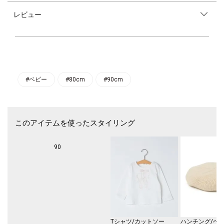
いディテールが詰まった一枚！
レビュー
胸元のラメ入りロゴ刺繍もさりげないポイントです♪
Aラインに広がる華やかなシルエットに加え、裾内側のドロストを絞り、
ブラウジングさせればカジュアルな印象も引き出せます。
裏地付き、便利な両脇ポケット仕様も嬉しいポイント◎
デイリーユースにはもちろん、レジャーシーンなどの様々なシーンで活躍
するアイテムです。
#ベビー
#80cm
#90cm
このアイテムを使ったスタイリング
90
Tシャツ/カットソー