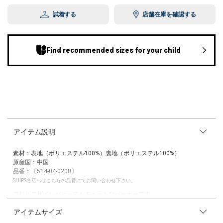
試着する
店舗在庫を確認する
Find recommended sizes for your child
アイテム説明
素材：表地（ポリエステル100%）裏地（ポリエステル100%）
原産国：中国
品番：〔514-04-0200〕
SHIPS各店へはこちらの品番にてお問い合わせ下さい。
フリルデザインがとってもキュートなパーカーです。
柔らかくしなやかな撥水タフタ素材を使用し、薄手で軽い着心地に仕上げ
アイテムサイズ
ました。
首元と裾にはフリルを施し、袖口はゴムシャーリング仕様で、女の子らし