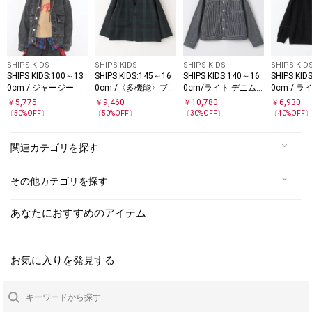
SHIPS KIDS
SHIPS KIDS
SHIPS KIDS
SHIPS KID
SHIPS KIDS:100～13
SHIPS KIDS:145～16
SHIPS KIDS:140～16
SHIPS KID
0cm / ジャージー ラ
0cm /〈多機能〉ブ
0cm/ライト デニム
0cm / 
イク デニム ジャケッ
ラックウォッチ ノー
ジャケット
ド スポー
￥
5,775
￥
9,460
￥
10,780
￥
6,930
ト
ラペル ジャケット
〔
50
%OFF〕
〔
50
%OFF〕
〔
30
%OFF〕
〔
40
%OFF
関連カテゴリを探す
その他カテゴリを探す
あなたにおすすめのアイテム
お気に入りを発見する