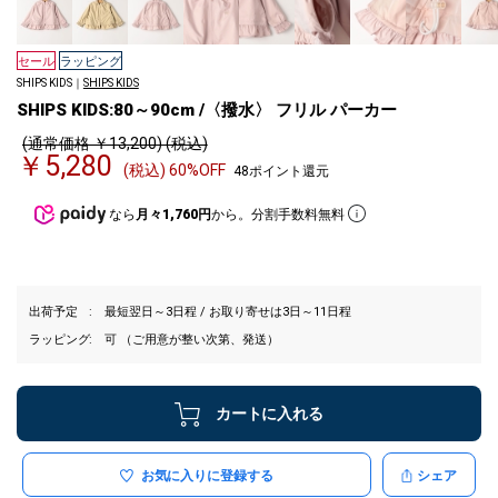
セール
ラッピング
SHIPS KIDS｜
SHIPS KIDS
SHIPS KIDS:80～90cm /〈撥水〉 フリル パーカー
(通常価格 ￥13,200) (税込)
￥5,280
(税込) 60%OFF
48ポイント還元
なら
月々1,760円
から。分割手数料無料
出荷予定
最短翌日～3日程 / お取り寄せは3日～11日程
ラッピング
可 （ご用意が整い次第、発送）
カートに入れる
お気に入りに登録する
シェア