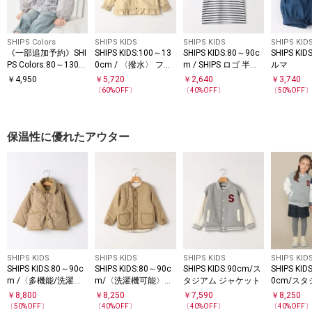
SHIPS Colors
SHIPS KIDS
SHIPS KIDS
SHIPS KID
《一部追加予約》SHI
SHIPS KIDS:100～13
SHIPS KIDS:80～90c
SHIPS KI
PS Colors:80～130c
0cm / 〈撥水〉 フリ
m / SHIPS ロゴ 半袖T
ルマ
m /フラワープリント
ル パーカー
シャツ
￥
4,950
￥
5,720
￥
2,640
￥
3,740
ジップフード ブルゾ
〔
60
%OFF〕
〔
40
%OFF〕
〔
50
%OFF
ン◆
保温性に優れたアウター
SHIPS KIDS
SHIPS KIDS
SHIPS KIDS
SHIPS KID
SHIPS KIDS:80～90c
SHIPS KIDS:80～90c
SHIPS KIDS:90cm/ス
SHIPS KID
m /〈多機能/洗濯機
m/〈洗濯機可能〉ボ
タジアム ジャケット
0cm/スタ
可能〉キルト フード
ア×キルティング リ
ャケット
￥
8,800
￥
8,250
￥
7,590
￥
8,250
ジャケット
バーシブル ブルゾン
〔
50
%OFF〕
〔
40
%OFF〕
〔
40
%OFF〕
〔
40
%OFF