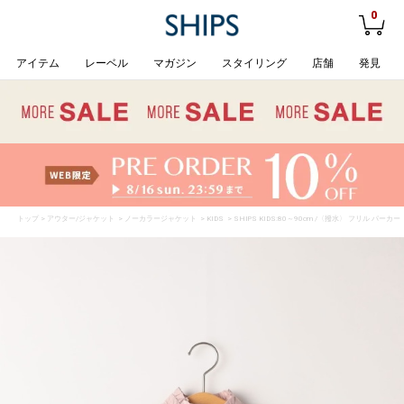
0
アイテム
レーベル
マガジン
スタイリング
店舗
発見
トップ
>
アウター/ジャケット
>
ノーカラージャケット
>
KIDS
> SHIPS KIDS:80～90cm /〈撥水〉 フリル パーカー