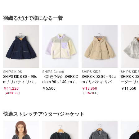
羽織るだけで様になる一着
SHIPS KIDS
SHIPS Colors
SHIPS KIDS
SHIPS KID
SHIPS KIDS:80～90c
《新色予約》SHIPS C
SHIPS KIDS:80～90c
SHIPS KI
m / リバティ リバー
olors:90～140cm /
m / リバティ リバー
ーダー リ
シブル コート
〈洗濯機可能〉ボア
シブル フード コート
ボア ポン
￥
11,220
￥
5,500
￥
13,860
￥
11,550
ジップ ジャケット◇
〔
40
%OFF〕
〔
30
%OFF〕
快適ストレッチアウター/ジャケット