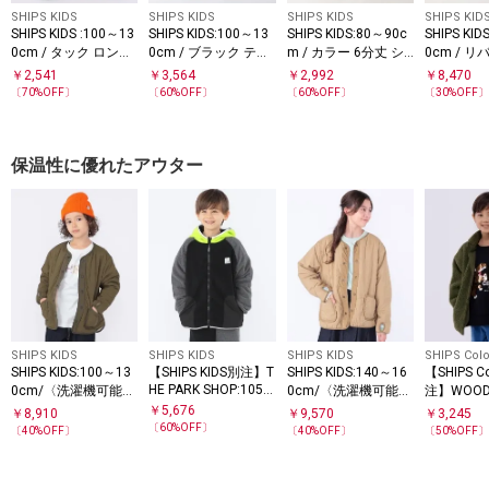
SHIPS KIDS
SHIPS KIDS
SHIPS KIDS
SHIPS KID
SHIPS KIDS :100～13
SHIPS KIDS:100～13
SHIPS KIDS:80～90c
SHIPS KID
0cm / タック ロング
0cm / ブラック テー
m / カラー 6分丈 シ
0cm / 
パンツ
パード パンツ
ョーツ
ント 甚平
￥
2,541
￥
3,564
￥
2,992
￥
8,470
〔
70
%OFF〕
〔
60
%OFF〕
〔
60
%OFF〕
〔
30
%OFF
保温性に優れたアウター
SHIPS KIDS
SHIPS KIDS
SHIPS KIDS
SHIPS Colo
SHIPS KIDS:100～13
【SHIPS KIDS別注】T
SHIPS KIDS:140～16
【SHIPS C
HE PARK SHOP:105
0cm/〈洗濯機可能〉
0cm/〈洗濯機可能〉
注】WOOD
～145cm / ジャケッ
ボア×キルティング
ボア×キルティング
ド ボア ブ
￥
5,676
￥
8,910
￥
9,570
￥
3,245
ト
リバーシブル ブルゾ
リバーシブル ブルゾ
cm～130
〔
60
%OFF〕
〔
40
%OFF〕
〔
40
%OFF〕
〔
50
%OFF
ン
ン