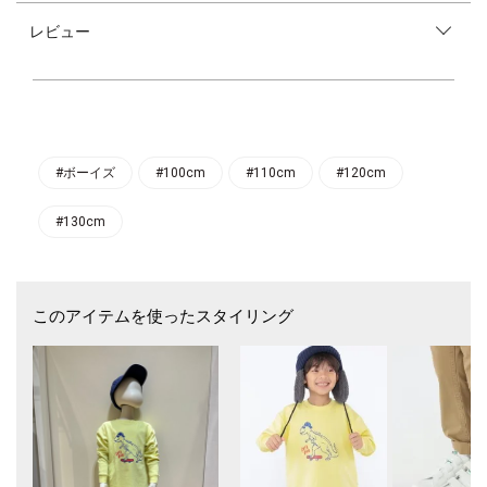
膝周りを2重にして耐久性をアップさせた、アクティブなキッズにも嬉し
レビュー
いダブルニー仕様。
アウトドア感のある水抜きを施し、細部までこだわりのあるデザインに仕
上げました！
落ち着いたカラーリングでコーディネートに取り入れやすく、一枚でも主
役級のアイテムです。
#ボーイズ
#100cm
#110cm
#120cm
#130cm
このアイテムを使ったスタイリング