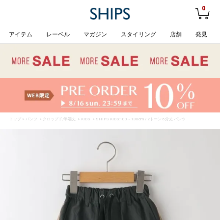
0
アイテム
レーベル
マガジン
スタイリング
店舗
発見
トップ
>
パンツ
>
クロップド/半端丈
>
KIDS
> SHIPS KIDS:100～130cm / 2トーン 6分丈 パンツ