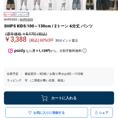
セール
ラッピング
SHIPS KIDS｜
SHIPS KIDS
SHIPS KIDS:100～130cm / 2トーン 6分丈 パンツ
(通常価格 ￥8,470) (税込)
￥3,388
(税込) 60%OFF
30ポイント還元
なら
月々1,129円
から。分割手数料無料
出荷予定
最短翌日～3日程 / お取り寄せは3日～11日程
ラッピング
可 （ご用意が整い次第、発送）
カートに入れる
お気に入りに登録する
シェア