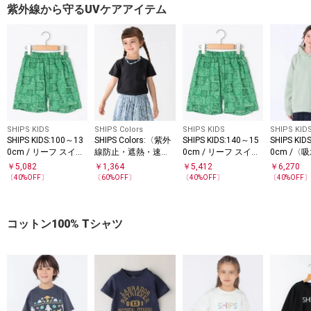
紫外線から守るUVケアアイテム
SHIPS KIDS
SHIPS Colors
SHIPS KIDS
SHIPS KID
SHIPS KIDS:100～13
SHIPS Colors:〈紫外
SHIPS KIDS:140～15
SHIPS KID
0cm / リーフ スイム
線防止・遮熱・速
0cm / リーフ スイム
0cm /〈
ショーツ
乾〉80～130cm / ラ
ショーツ
抗菌・防
￥
5,082
￥
1,364
￥
5,412
￥
6,270
ッシュガード Tシャ
ニット フ
〔
40
%OFF〕
〔
60
%OFF〕
〔
40
%OFF〕
〔
40
%OFF
ツ
コットン100% Tシャツ