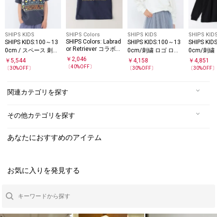
SHIPS KIDS
SHIPS Colors
SHIPS KIDS
SHIPS KID
SHIPS Colors: Labrad
SHIPS KIDS:100～13
SHIPS KIDS:100～13
SHIPS KID
or Retriever コラボT
0cm / スペース 刺繍
0cm/刺繍 ロゴ ロン
0cm/刺繍
シャツ(80～130cm)
Tシャツ
グスリーブ Tシャツ
グスリーブ
￥
2,046
￥
5,544
￥
4,158
￥
4,851
〔
40
%OFF〕
〔
30
%OFF〕
〔
30
%OFF〕
〔
30
%OFF
関連カテゴリを探す
その他カテゴリを探す
あなたにおすすめのアイテム
お気に入りを発見する