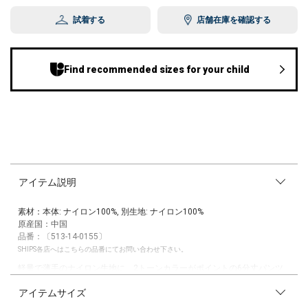
試着する
店舗在庫を確認する
Find recommended sizes for your child
アイテム説明
素材：本体: ナイロン100%, 別生地: ナイロン100%
原産国：中国
品番：〔513-14-0155〕
SHIPS各店へはこちらの品番にてお問い合わせ下さい。
軽量で薄手のナイロン生地に、2トーンカラーがポイントの6分丈パンツ
です。
アイテムサイズ
適度なハリ感にさらっとした肌触りで、快適に着用いただけます◎