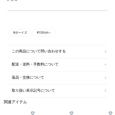
優れたリストマップ素材を使用。
撥水加工を施し、機能性にも優れた優秀アイテムです。
程よくゆとりのあるシルエットで綺麗なフォルムがポイント◎
両脇ポケット付きで、後ろのポケットはフラップデザインに仕上げまし
た。
【スタイリング/シーン】
#ボーイズ
#150cm～
デイリー使いにはもちろん、公園遊びなどのアクティブシーンにもおすす
めです！
【サイズ目安】
この商品について問い合わせする
XXL/145～155cm（対象サイズ155）
※ARCH&LINEのサイズ感なのでSHIPSサイズよりやや大きめです。対象サ
配送・送料・手数料について
イズが目安となります。
【ARCH&LINE（アーチ＆ライン）】
返品・交換について
『ARCH／曲線＝寄り道・いたずら』と『LINE／直線＝真っ直ぐ・真面目
さ』 「子供と大人が一緒にファッションを楽しめる」そんなコンセプト
が時代に沿うハイクオリティブランド。子供服でありながらディテールに
取り扱い表示記号について
こだわったデザインは、感度の高い大人達を魅了します。子供の成長と共
に、風合いも増していく上質な素材を使い、いつの時代でもスタンダード
関連アイテム
で美しいと思えるアイテムを展開。 『日常を少し豊かに』消耗品ではな
く、いつまでも大切にしたいと思えるコレクション。
《Bコーポレーション(TM)認証企業》