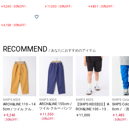
Bコーポレーション(TM)認証とは、社会の公正・環境への配慮などさまざ
まな面に基づいた活動を実施し高い評価を得た企業だけに与えられる認証
￥9,240〔30%OFF〕
￥11,550〔30%OFF〕
￥4,851〔30%OFF〕
ラベルです。
【対象カテゴリー：ジュニア/JUNIOR】
￥4,158〔30%OFF〕
【お洗濯：洗濯機可能】
【注意事項】
RECOMMEND
※末永く愛用頂く為に、アテンションタグ・洗濯ネームを必ずご確認の
/
あなたにおすすめのアイテム
上、着用又はお取り扱いください。
※撮影環境による光の当たり具合やパソコン・スマートフォンなどの閲覧
環境によって、実際の色味と異なって見える場合があります。
商品の色味は商品単体で撮影した画像をご参照ください。
SHIPS KIDS
SHIPS KIDS
SHIPS KIDS
SHIPS Colo
ARCH&LINE:155cm /
ARCH&LINE:110～14
【SHIPS KIDS別注】A
SHIPS Col
ツイル クルー パンツ
5cm / ツイル クルー
RCH&LINE:100～130
0cm / 
パンツ
cm / 〈家族おそろ
能〉ストレ
￥
11,550
￥
9,240
￥
11,000
￥
1,485
い〉SOLOTEX(R) シ
ー パンツ
〔
30
%OFF〕
〔
30
%OFF〕
〔
50
%OFF
ョーツ