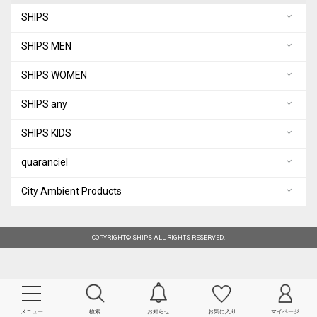
SHIPS
SHIPS MEN
SHIPS WOMEN
SHIPS any
SHIPS KIDS
quaranciel
City Ambient Products
COPYRIGHT© SHIPS ALL RIGHTS RESERVED.
メニュー
検索
お知らせ
お気に入り
マイページ