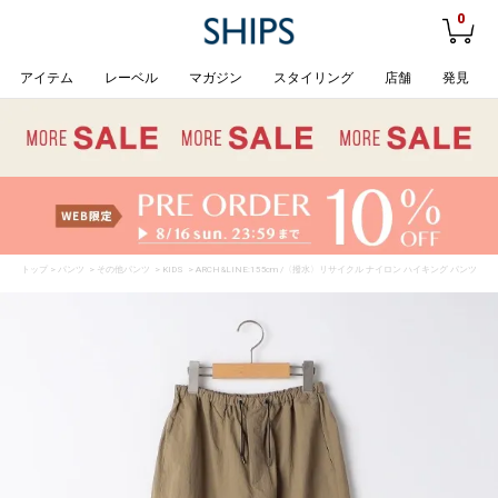
0
アイテム
レーベル
マガジン
スタイリング
店舗
発見
トップ
>
パンツ
>
その他パンツ
>
KIDS
> ARCH&LINE:155cm /〈撥水〉リサイクル ナイロン ハイキング パンツ