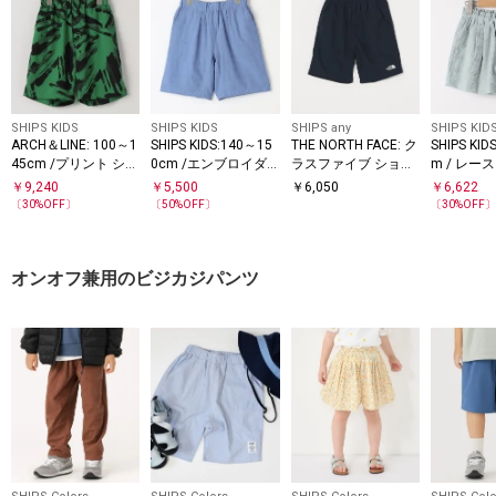
SHIPS KIDS
SHIPS KIDS
SHIPS any
SHIPS KID
ARCH＆LINE: 100～1
SHIPS KIDS:140～15
THE NORTH FACE: ク
SHIPS KID
45cm /プリント ショ
0cm /エンブロイダ
ラスファイブ ショー
m / レー
ートパンツ
リー ショートパンツ
トパンツ <KIDS>
イダリー 
￥
9,240
￥
5,500
￥
6,050
￥
6,622
ンツ
〔
30
%OFF〕
〔
50
%OFF〕
〔
30
%OFF
オンオフ兼用のビジカジパンツ