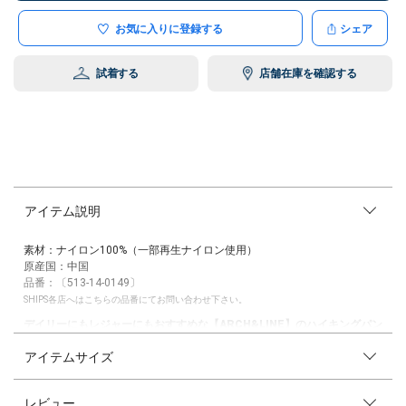
お気に入りに登録する
シェア
試着する
店舗在庫を確認する
アイテム説明
素材：ナイロン100%（一部再生ナイロン使用）
原産国：中国
品番：〔513-14-0149〕
SHIPS各店へはこちらの品番にてお問い合わせ下さい。
デイリーにもレジャーにもおすすめな【ARCH&LINE】のハイキングパン
ツ
アイテムサイズ
【素材特性/デザイン】
リサイクルナイロンを使用した軽量感のあるパンツ。
レビュー
複数に撚った強度の高いナイロン繊維などを格子状に織り込み、耐摩擦に