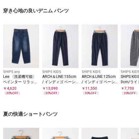
穿き心地の良いデニム パンツ
SHIPS any
SHIPS KIDS
SHIPS KIDS
SHIPS KID
Lee:〈洗濯機可能〉
ARCH＆LINE:155cm
ARCH＆LINE:125cm
SHIPS KID
ペインター リラック
/ インディゴ ベーシ
/ インディゴ ベーシ
0cm/ライ
ス デニム パンツ <KI
ック パンツ
ック パンツ
パンツ
￥
4,620
￥
13,090
￥
11,550
￥
7,700
DS>
〔
30
%OFF〕
〔
30
%OFF〕
〔
30
%OFF〕
〔
30
%OFF
夏の快適ショートパンツ