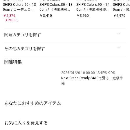
SHIPS Colors
SHIPS Colors
SHIPS Colors
SHIPS Colo
SHIPS Colors:90～13
SHIPS Colors:80～13
SHIPS Colors:90～14
SHIPS Col
0cm / コーデュロイ
0cm / 〈洗濯機可
0cm/〈洗濯機可能〉
0cm /〈
イージーパンツ
能〉 コードレーン シ
フラワー タック キュ
接触冷感・
￥
2,376
￥
3,410
￥
3,960
￥
2,970
ョーツ◇
ロット◇
ト・抗菌
〔
40
%OFF〕
ジー ショ
関連カテゴリを探す
その他カテゴリを探す
関連特集
2026/01/20 10:00:00 | SHIPS KIDS
Next-Grade Ready SALEで賢く、進級準
備
あなたにおすすめのアイテム
お気に入りを発見する