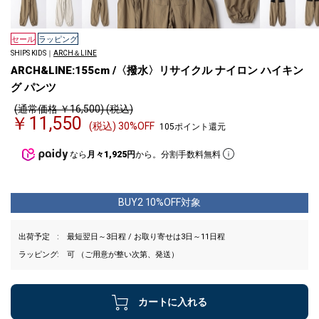
セール
ラッピング
SHIPS KIDS｜
ARCH＆LINE
ARCH&LINE:155cm /〈撥水〉リサイクル ナイロン ハイキン
グ パンツ
(通常価格 ￥16,500) (税込)
￥11,550
(税込) 30%OFF
105ポイント還元
なら
月々1,925円
から。分割手数料無料
BUY2 10%OFF対象
出荷予定
最短翌日～3日程 / お取り寄せは3日～11日程
ラッピング
可 （ご用意が整い次第、発送）
カートに入れる