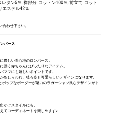
レタン5％, 襟部分: コットン100％, 前立て: コット
 ポリエステル42％
問い合わせ下さい。
ンパース
に優しい着心地のロンパース。
に動く赤ちゃんにぴったりなアイテム。
パママにも嬉しいポイントです。
があしらわれ、後ろ姿も可愛らしいデザインになります。
とポップなボーダーが魅力のラガーシャツ風なデザインがト
出かけスタイルにも。
えてコーディネートを楽しめます♪