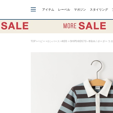
アイテム
レーベル
マガジン
スタイリング
TOP
>
ベビー
>
ロンパース
>
KIDS
> SHIPS KIDS:70～80cm / ボーダ