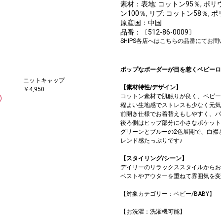
素材：表地: コットン95％, ポリウ
ン100％, リブ: コットン58％,
原産国：中国
品番：〔512-86-0009〕
SHIPS各店へはこちらの品番にてお
ポップなボーダーが目を惹くベビーロ
ニットキャップ
【素材特性/デザイン】
￥4,950
コットン素材で肌触りが良く、ベビー
)
程よい生地感でストレスも少なく元気
前開き仕様でお着替えもしやすく、パ
後ろ側はヒップ部分に小さなポケット
グリーンとブルーの2色展開で、白襟
レンド感たっぷりです♪
【スタイリング/シーン】
デイリーのリラックススタイルからお
ベストやアウターを重ねて雰囲気を変
【対象カテゴリー：ベビー/BABY】
【お洗濯：洗濯機可能】