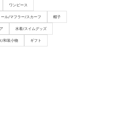
ワンピース
トール/マフラー/スカーフ
帽子
ア
水着/スイムグッズ
衣/和装小物
ギフト