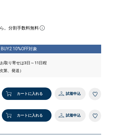
ら。分割手数料無料
BUY2 10%OFF対象
 お取り寄せは3日～11日程
い次第、発送）
カートに入れる
試着申込
カートに入れる
試着申込
5 グリーン