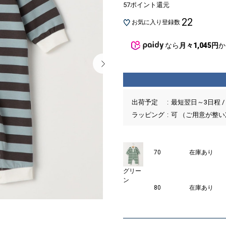
57ポイント還元
22
お気に入り登録数
なら
月々1,045円
か
出荷予定
最短翌日～3日程 /
ラッピング
可 （ご用意が整
70
在庫あり
グリー
ン
80
在庫あり
6