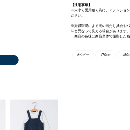
【注意事項】
※末永く愛用頂く為に、アテンション
ださい。
※撮影環境による光の当たり具合やパ
味と異なって見える場合があります。
商品の色味は商品単体で撮影した画
#ベビー
#70cm
#80
ャップ
ウター
ェア/
ャップ
ニットキャップ
手袋
ニットキャップ
ニットキャップ
ニットキャップ
ニットキャップ
ニットキャップ
0
￥4,950
￥2,420
￥4,950
￥4,950
￥4,950
￥4,950
￥4,950
)
)