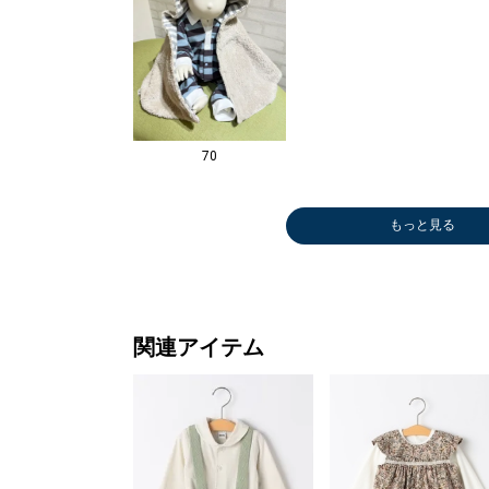
70
もっと見る
ベビー用品
その他アウター
ルームウェア/
手袋
ベスト
ニットキャップ
ニットキャップ
ニットキャップ
ニットキ
その他ア
ルームウ
手袋
ベスト
ニットキ
￥5,929
￥11,550
パジャマ
￥2,420
￥5,082
￥4,950
￥4,950
￥2,772
￥4,950
￥11,55
パジャマ
￥2,420
￥5,082
￥2,772
(30%OFF)
￥6,930
(40%OFF)
(30%OFF)
￥6,930
(40%OFF
(30%OFF
関連アイテム