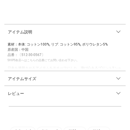
アイテム説明
素材：本体: コットン100%, リブ: コットン95%, ポリウレタン5%
原産国：中国
品番：〔512-30-0567〕
SHIPS各店へはこちらの品番にてお問い合わせ下さい。
日本を連想させるアイテムをモチーフにした、遊び心あるプリントTシャ
ツ♪
アイテムサイズ
【素材/デザイン】
ひらがなやカタカナで書かれた「SHIPS」ロゴと、日本を連想させるイラ
レビュー
ストが目を惹きます！
ホワイト：招き猫
ホワイト系：だるま
グレー：忍者
ネイビー：富士山と鳥居