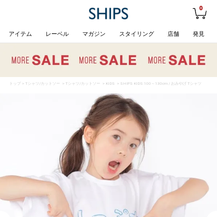
0
アイテム
レーベル
マガジン
スタイリング
店舗
発見
トップ
>
Tシャツ/カットソー
>
Tシャツ/カットソー
>
KIDS
> SHIPS KIDS:100～130cm / おみやげ Tシャツ