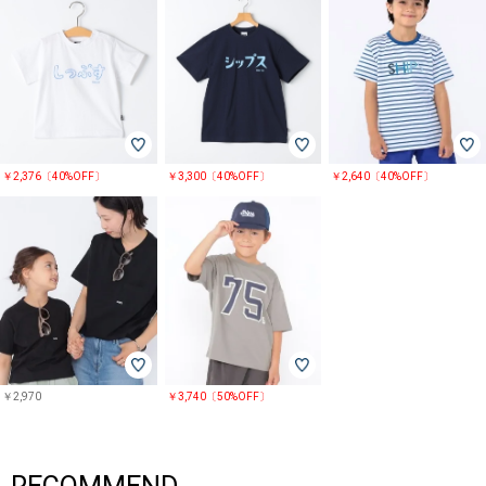
￥2,376〔40%OFF〕
￥3,300〔40%OFF〕
￥2,640〔40%OFF〕
￥2,970
￥3,740〔50%OFF〕