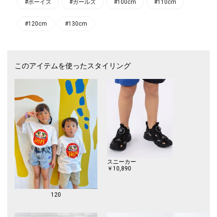
【スタイリング/シーン】
#ボーイズ
#ガールズ
#100cm
#110cm
シンプルになりがちな夏の装いのアクセントに◎
ご自宅用にはもちろん、お土産やプレゼントにもおすすめです。
#120cm
#130cm
【対象カテゴリー：トドラー/TODDLER】
【注意事項】
※末永く愛用頂く為に、アテンションタグ・洗濯ネームを必ずご確認の
このアイテムを使ったスタイリング
上、着用又はお取り扱いください。
※撮影環境による光の当たり具合やパソコン・スマートフォンなどの閲覧
環境によって、実際の色味と異なって見える場合があります。
商品の色味は商品単体で撮影した画像をご参照ください。
スニーカー
￥10,890
120