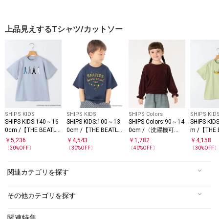
スリーブ TEE
上品見えするTシャツ/カットソー
SHIPS KIDS
SHIPS KIDS
SHIPS Colors
SHIPS KID
SHIPS KIDS:140～16
SHIPS KIDS:100～13
SHIPS Colors:90～14
SHIPS KID
0cm /【THE BEATLE
0cm /【THE BEATLE
0cm /〈洗濯機可
m /【THE 
S（ザ・ビートル
S（ザ・ビートル
能〉シアー ベロア ト
（ザ・ビ
￥
5,236
￥
4,543
￥
1,782
￥
4,158
ズ）】半袖 Tシャツ
ズ）】半袖 Tシャツ
ップス◇
ズ）】半袖
〔
30
%OFF〕
〔
30
%OFF〕
〔
40
%OFF〕
〔
30
%OFF
関連カテゴリを探す
その他カテゴリを探す
関連特集