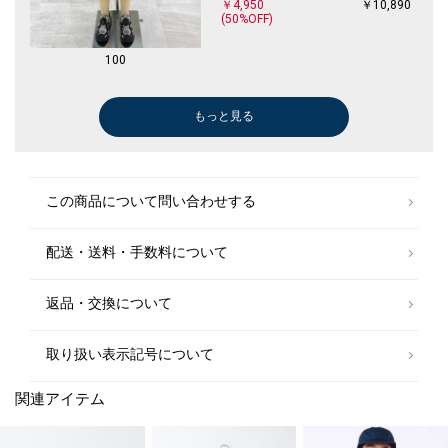
￥4,950
￥10,890
(50%OFF)
100
もっと見る
Tシャツ/カットソー
Tシャツ/カットソー
ショート/ハーフパンツ
サンダル/エスパドリーユ
スニーカー
Tシャツ/カット
￥4,620
￥2,376
￥2,376
￥6,622
￥6,930
￥3,300
￥7,700
(40%OFF)
(40%OFF)
(30%OFF)
(40%OFF)
この商品について問い合わせする
配送・送料・手数料について
返品・交換について
取り扱い表示記号について
関連アイテム