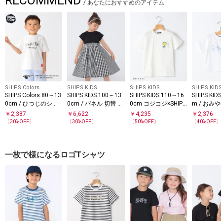
RECOMMEND
/
あなたにおすすめのアイテム
SHIPS Colors
SHIPS KIDS
SHIPS KIDS
SHIPS KID
SHIPS Colors:80～13
SHIPS KIDS:100～13
SHIPS KIDS:110～16
SHIPS KID
0cm / ひつじのショ
0cm / パネル 切替 ワ
0cm コジコジ×SHIPS
m / おみ
ーン コミックプリン
ンピース
ショートスリーブ TE
￥
2,387
￥
6,622
￥
4,235
￥
2,376
ト Tシャツ◇
Eシャツ
〔
30
%OFF〕
〔
30
%OFF〕
〔
50
%OFF〕
〔
40
%OFF
一枚で様になるロゴTシャツ