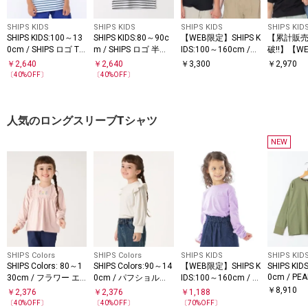
SHIPS KIDS
SHIPS KIDS
SHIPS KIDS
SHIPS KID
SHIPS KIDS:100～13
SHIPS KIDS:80～90c
【WEB限定】SHIPS K
【累計販売
0cm / SHIPS ロゴ TE
m / SHIPS ロゴ 半袖T
IDS:100～160cm /
破!!】【W
E
シャツ
〈家族おそろい〉SHI
HIPS KIDS
￥
2,640
￥
2,640
￥
3,300
￥
2,970
PS ラウンド プリント
cm /SHI
〔
40
%OFF〕
〔
40
%OFF〕
ロゴ Tシャツ
ロゴ Tシ
人気のロングスリーブTシャツ
NEW
SHIPS Colors
SHIPS Colors
SHIPS KIDS
SHIPS KID
SHIPS Colors: 80～1
SHIPS Colors:90～14
【WEB限定】SHIPS K
SHIPS KID
0cm / PEA
30cm / フラワー エ
0cm / パフショルダ
IDS:100～160cm / ＜
プリント 
ンブロイダリー ロン
ー ロングスリーブ ト
家族おそろい＞SHIPS
￥
8,910
￥
2,376
￥
2,376
￥
1,188
ーブ Tシ
T◇
ップス◇
マイクロロゴ ロング
〔
40
%OFF〕
〔
40
%OFF〕
〔
70
%OFF〕