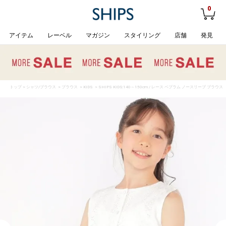
0
アイテム
レーベル
マガジン
スタイリング
店舗
発見
トップ
>
シャツ/ブラウス
>
ブラウス
>
KIDS
> SHIPS KIDS:140～150cm / レース ペプラム ノースリーブ ブラウス