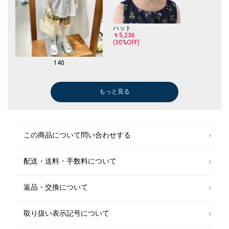
ハット
￥5,236
(30%OFF)
140
もっと見る
ショート/ハーフパンツ
スニーカー
カーディガン
カーディガン
￥5,610
￥3,465
￥4,752
￥4,752
￥3,575
(40%OFF)
(30%OFF)
(40%OFF)
(40%OFF)
(50%OFF)
ショート/ハーフパンツ
カーディガン
この商品について問い合わせする
￥3,465
￥4,752
￥4,730
(50%OFF)
(40%OFF)
配送・送料・手数料について
スニーカー
￥5,390
(30%OFF)
返品・交換について
取り扱い表示記号について