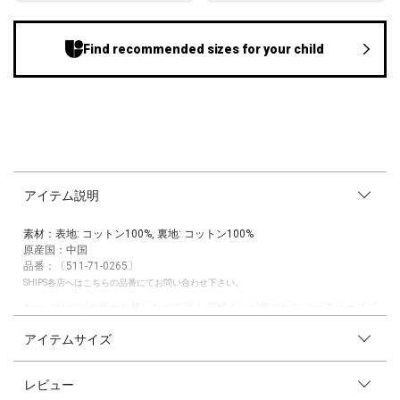
Find recommended sizes for your child
アイテム説明
素材：表地: コットン100%, 裏地: コットン100%
原産国：中国
品番：〔511-71-0265〕
SHIPS各店へはこちらの品番にてお問い合わせ下さい。
たっぷりとギャザーを施したペプラムデザインが華やかなノースリーブブ
ラウス。
アイテムサイズ
様々な刺繍レース生地をストライプ状に配置し、上品な印象に仕上げまし
た。
デイリー使いはもちろん、ちょっとしたお出かけシーンにもマッチする一
レビュー
枚です。