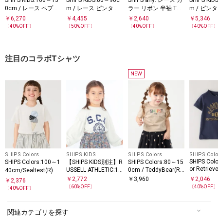
SHIPS KIDS:100～13
SHIPS KIDS:80～90c
SHIPS any: レース カ
SHIPS KID
0cm / レース ペプラ
m / レース ピンタッ
ラー リボン 半袖 Tシ
m / ピン
ム ノースリーブ ブラ
ク 長袖 ブラウス
ャツ ワンピース <KID
ス ブラウ
￥
6,270
￥
4,455
￥
2,640
￥
5,346
S>
ウス
〔
40
%OFF〕
〔
50
%OFF〕
〔
40
%OFF〕
〔
40
%OFF
注目のコラボTシャツ
NEW
SHIPS Colors
SHIPS KIDS
SHIPS Colors
SHIPS Colo
SHIPS Colo
SHIPS Colors:100～1
【SHIPS KIDS別注】R
SHIPS Colors:80～15
or Retrie
USSELL ATHLETIC:10
0cm / TeddyBear(R)
40cm/Sealtest(R) ア
0～150cm / 長袖 TE
コラボ Tシャツ◇
シャツ(80
イスクリーム プリン
￥
2,772
￥
3,960
￥
2,046
￥
2,376
E
トTEE
〔
60
%OFF〕
〔
40
%OFF
〔
40
%OFF〕
関連カテゴリを探す