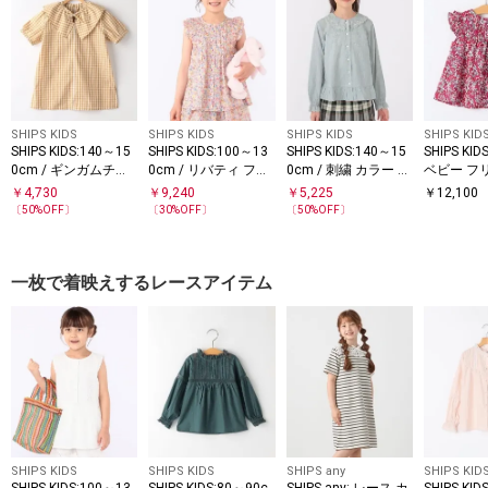
SHIPS KIDS
SHIPS KIDS
SHIPS KIDS
SHIPS KID
SHIPS KIDS:140～15
SHIPS KIDS:100～13
SHIPS KIDS:140～15
SHIPS K
0cm / ギンガムチェ
0cm / リバティ フリ
0cm / 刺繍 カラー ブ
ベビー フ
ック 半袖 ブラウス
ル ブラウス
ラウス
ス
￥
4,730
￥
9,240
￥
5,225
￥
12,100
〔
50
%OFF〕
〔
30
%OFF〕
〔
50
%OFF〕
一枚で着映えするレースアイテム
SHIPS KIDS
SHIPS KIDS
SHIPS any
SHIPS KID