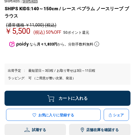
SHIPS KIDS｜
SHIPS KIDS
SHIPS KIDS:140～150cm / レース ペプラム ノースリーブ ブ
ラウス
(通常価格 ￥11,000) (税込)
￥5,500
(税込) 50%OFF
50ポイント還元
なら
月々1,833円
から。分割手数料無料
出荷予定
最短翌日～3日程 / お取り寄せは3日～11日程
ラッピング
可 （ご用意が整い次第、発送）
カートに入れる
お気に入りに登録する
シェア
試着する
店舗在庫を確認する