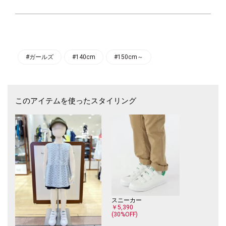
前開きデザインで着脱も簡単！
フロントのくるみ釦は、デザインのポイントにも◎
また、ローン裏地付きの為、透け感を気にせず着用いただけます。
少し高めに切り替えたデザインが、キュロットや細身のパンツと相性がよ
く、
#ガールズ
#140cm
#150cm～
同じカラー展開のあるショートパンツ（品番：513-41-0376、513-41-037
7、513-41-0378）と合わせて
セットアップ風に着ていただくのもオススメです♪
このアイテムを使ったスタイリング
※画像の商品はサンプルです。実際の商品と仕様、加工、サイズが若干異
なる場合がございます。
スニーカー
￥5,390
(30%OFF)