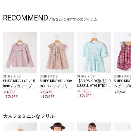
RECOMMEND
/
あなたにおすすめのアイテム
SHIPS KIDS
SHIPS KIDS
SHIPS KIDS
SHIPS KID
SHIPS KIDS:140～15
SHIPS KIDS:80～90c
【SHIPS KIDS別注】R
SHIPS K
USSELL ATHLETIC:14
0cm / フラワー ブッ
m / リバティ フリル
ベビー ブ
0～150cm/ ギャザー
ク 長袖 TEE
ブラウス
￥
3,960
￥
4,235
￥
8,470
￥
5,940
プリント 半袖 TEE
〔
50
%OFF〕
〔
50
%OFF〕
〔
30
%OFF〕
大人フェミニンなフリル