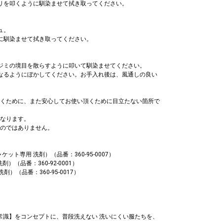
リを叩くように馴染ませて拭き取ってください。
ュ。
に馴染ませて拭き取ってください。
ジミの境目を散らすように叩いて馴染ませてください。
なるようにぼかしてください。お手入れ後は、風通しの良い
くために、また安心してお使い頂くために目立たない箇所で
なります。
のではありません。
ンジャケット専用 洗剤）（品番：360-95-0007）
 洗剤）（品番：360-92-0001）
用 洗剤）（品番：360-95-0017）
新しい常識】をコンセプトに、普段洗えない 洗いにくい服たちを、