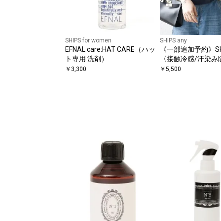
SHIPS for women
SHIPS any
EFNAL care:HAT CARE（ハッ
《一部追加予約》SHIP
ト専用 洗剤）
〈接触冷感/汗染み
洗濯機可能〉ドロス
￥
3,300
￥
5,500
チスリーブ TEE