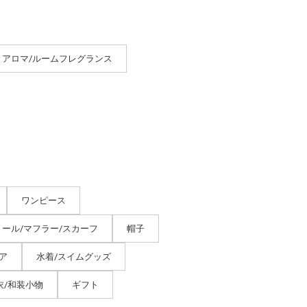
アロマ/ルームフレグランス
ワンピース
トール/マフラー/スカーフ
帽子
ア
水着/スイムグッズ
衣/和装小物
ギフト