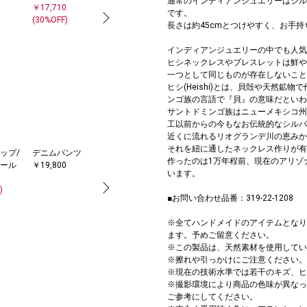
通常のインディアンジュエリーはシル
￥17,710
￥30,800
￥16,940
です。
(30%OFF)
(30%OFF)
(30%OFF)
長さは約45cmとつけやすく、お手
インディアンジュエリーの中でも人気
ヒシネックレスやブレスレットは鮮や
一つとして同じものが存在しないこと
ヒシ(Heishi)とは、貝殻や天然
ンゴ族の言語で『貝』の意味だといわ
サントドミンゴ族はニューメキシコ州
工以前からの今もなお伝統的なシルバ
近くに流れるリオグランデ川の恵みか
それを紐に通したネックレス作りが有
ップ/
デニムパンツ
ワンピース
サンダル/エス
ネックレス
作ったのは1万年程前、現在のアリゾ
ール
￥19,800
￥15,400
パドリーユ
￥4,400
います。
￥27,500
)
■お問い合わせ品番：319-22-1208
※全てハンドメイドのアイテムとなり
ます。予めご留意ください。
※この製品は、天然素材を使用してい
※擦れや引っかけにご注意ください。
※現在の技術水準では若干のキズ、ヒ
※撮影環境により商品の色味が異なっ
ご参考にしてください。