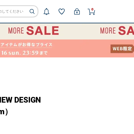
0
NEW DESIGN
cm）