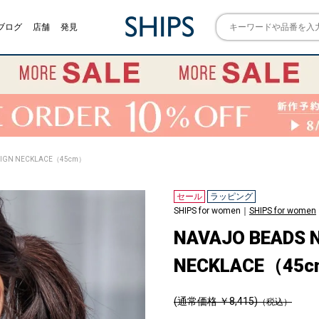
ブログ
店舗
発見
SIGN NECKLACE（45cm）
セール
ラッピング
SHIPS for women｜
SHIPS for women
NAVAJO BEADS 
NECKLACE（45
(通常価格 ￥8,415)
（税込）