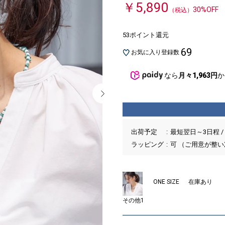
￥5,890
30%OFF
（税込）
53ポイント還元
69
お気に入り登録数
なら
月々1,963円
か
出荷予定
最短翌日～3日程 /
ラッピング
可 （ご用意が整
ONE SIZE
在庫あり
その他1