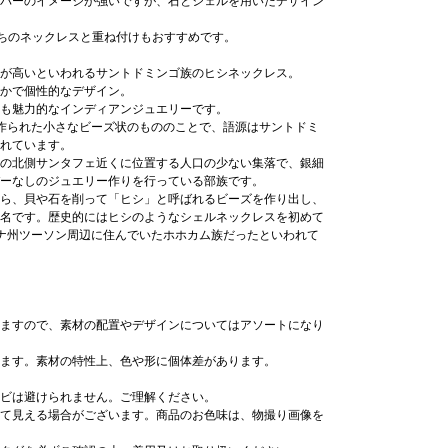
バーのイメージが強いですが、石とシェルを用いたデザイン
持ちのネックレスと重ね付けもおすすめです。
が高いといわれるサントドミンゴ族のヒシネックレス。
かで個性的なデザイン。
も魅力的なインディアンジュエリーです。
鉱物で作られた小さなビーズ状のもののことで、語源はサントドミ
れています。
の北側サンタフェ近くに位置する人口の少ない集落で、銀細
ーなしのジュエリー作りを行っている部族です。
ら、貝や石を削って「ヒシ」と呼ばれるビーズを作り出し、
名です。歴史的にはヒシのようなシェルネックレスを初めて
ナ州ツーソン周辺に住んでいたホホカム族だったといわれて
ますので、素材の配置やデザインについてはアソートになり
ます。素材の特性上、色や形に個体差があります。
ビは避けられません。ご理解ください。
て見える場合がございます。商品のお色味は、物撮り画像を