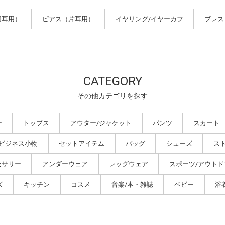
両耳用）
ピアス（片耳用）
イヤリング/イヤーカフ
ブレス
CATEGORY
その他カテゴリを探す
ー
トップス
アウター/ジャケット
パンツ
スカート
/ビジネス小物
セットアイテム
バッグ
シューズ
ス
セサリー
アンダーウェア
レッグウェア
スポーツ/アウトド
ズ
キッチン
コスメ
音楽/本・雑誌
ベビー
浴