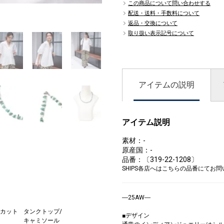
この商品について問い合わせする
配送・送料・手数料について
9
返品・交換について
取り扱い表示記号について
アイテムの説明
アイテム説明
素材：-
原産国：-
品番：〔319-22-1208〕
SHIPS各店へはこちらの品番にてお
―25AW―
/カット
タンクトップ/
ショート/ハー
サンダル/エス
■デザイン
キャミソール
フパンツ
パドリーユ