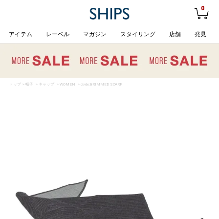
0
アイテム
レーベル
マガジン
スタイリング
店舗
発見
トップ
>
帽子
>
キャップ
>
WOMEN
> clyde:BRIMMED SCARF