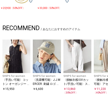
￥20,900〔50%OFF〕
￥33,000〔50%OFF〕
RECOMMEND
/
あなたにおすすめのアイテム
SHIPS for women
SHIPS for women
SHIPS for women
SHIPS for
〈手洗い可能〉コッ
〈洗濯機可能〉J.J.M
〈接触冷感/UVカッ
〈接触冷感 
トン オーガンジー 刺
ERCER: 刺繍 ロゴ キ
ト/手洗い可能〉スマ
可能〉ア
繍 ウエスト ドロスト
ャップ
ート イージー デニム
バック サ
￥
15,950
￥
6,600
￥
13,860
￥
11,220
ワンピース
ライク タック パンツ
パンツ
〔
30
%OFF〕
〔
40
%OFF