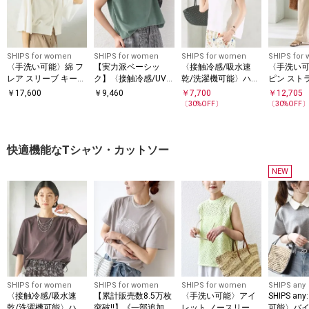
SHIPS for women
SHIPS for women
SHIPS for women
SHIPS for
〈手洗い可能〉綿 フ
【実力派ベーシッ
〈接触冷感/吸水速
〈手洗い
レア スリーブ キーネ
ク】〈接触冷感/UV
乾/洗濯機可能〉ハイ
ピン ストラ
ック カーディガン
カット〉マイクロ パ
ゲージ ポンチ コクー
地 ウエス
￥
17,600
￥
9,460
￥
7,700
￥
12,705
イル フレンチスリー
ン カットソー
パンツ
〔
30
%OFF〕
〔
30
%OFF
ブ プルオーバー
快適機能なTシャツ・カットソー
NEW
SHIPS for women
SHIPS for women
SHIPS for women
SHIPS any
〈接触冷感/吸水速
【累計販売数8.5万枚
〈手洗い可能〉アイ
SHIPS a
乾/洗濯機可能〉ハイ
突破!!】《一部追加予
レット ノースリーブ
可能〉バイ