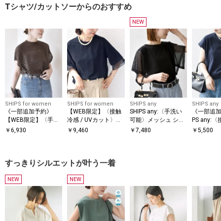
Tシャツ/カットソーからのおすすめ
NEW
SHIPS for women
SHIPS for women
SHIPS any
SHIPS any
《一部追加予約》
【WEB限定】〈接触
SHIPS any:〈手洗い
《一部追加
【WEB限定】〈手洗
冷感 / UVカット〉シ
可能〉メッシュ シア
PS any:
い可能〉アイレット
アー オーガンジー コ
ー ハンカチ スリーブ
汗染み防止
￥
6,930
￥
9,460
￥
7,480
￥
5,500
クルーネック プルオ
ンビ プルオーバー
ドッキング TEE
機可能〉ド
ーバー
レンチスリ
すっきりシルエットが叶う一着
NEW
NEW