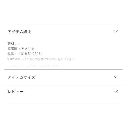
アイテム説明
素材：-
原産国：アメリカ
品番：〔318-51-0826〕
SHIPS各店へはこちらの品番にてお問い合わせ下さい。
■お問い合わせ品番：318-51-0826
アイテムサイズ
※末永く愛用頂く為に、アテンションタグを必ずご確認の上、着用又はお
取り扱いください。
レビュー