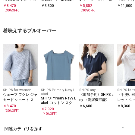
ゲージ ポンチ ドルマ
約》【WEB限定】 SH
フレア プルオーバー
ョートスリ
￥
8,470
￥
3,300
￥
5,852
￥
11,000
ン カットソー
IPS ラウンド プリン
オーバー
〔
30
%OFF〕
〔
30
%OFF〕
ト ロゴ TEE
着映えするプルオーバー
SHIPS for women
SHIPS Primary Navy L
SHIPS any
SHIPS for
abel
ウェーブ フクレ ジャ
《追加予約》SHIPS a
〈手洗い
SHIPS Primary Navy L
カード ショート スリ
ny:〈洗濯機可能〉レ
レット シ
abel: コットン スクエ
ーブ プルオーバー
ース カラー フレンチ
ーブ プル
￥
8,470
￥
6,600
￥
8,360
ア ネック プルオーバ
￥
7,920
スリーブ ポロ プルオ
〔
30
%OFF〕
ー
〔
40
%OFF〕
ーバー
関連カテゴリを探す