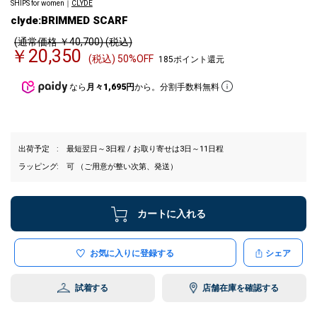
SHIPS for women｜
CLYDE
clyde:BRIMMED SCARF
(通常価格 ￥40,700) (税込)
￥20,350
(税込) 50%OFF
185ポイント還元
なら
月々1,695円
から。分割手数料無料
出荷予定
最短翌日～3日程 / お取り寄せは3日～11日程
ラッピング
可 （ご用意が整い次第、発送）
カートに入れる
お気に入りに登録する
シェア
試着する
店舗在庫を確認する