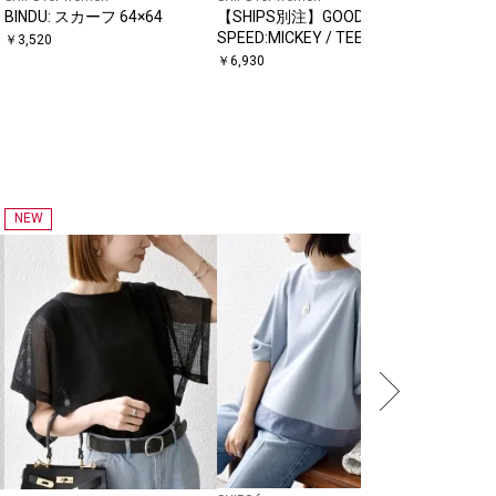
BINDU: スカーフ 64×64
【SHIPS別注】GOOD ROCK
【WEB限定
バ
SPEED:MICKEY / TEE
BLAH 
￥
3,520
ルーズ 
￥
6,930
￥
3,960
ス)◆
NEW
SHIPS
【WEB限
乾・UVケ
ポイント
￥
5,940
ロシャツ