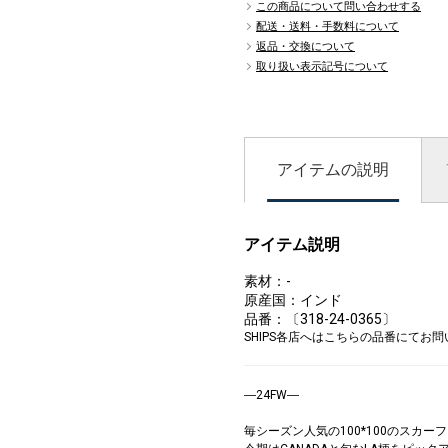
この商品について問い合わせする
配送・送料・手数料について
返品・交換について
取り扱い表示記号について
アイテムの説明
アイテム説明
素材：-
原産国：インド
品番：〔318-24-0365〕
SHIPS各店へはこちらの品番にてお
―24FW―
毎シーズン人気の100*100のスカー