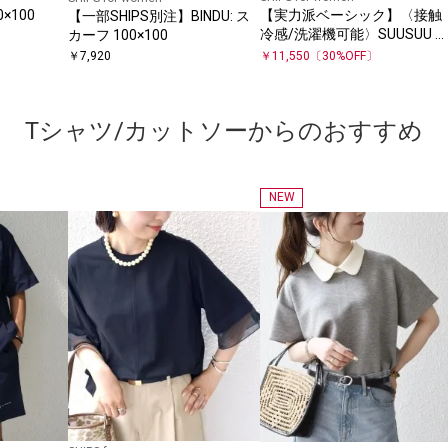
0×100
【実力派ベーシック】〈接触
【一部SHIPS別注】BINDU: ス
冷感/洗濯機可能〉SUUSUU 
カーフ 100×100
ンドカラー 半袖 シャツ
￥
7,920
￥
11,550
〔
30
%OFF〕
Tシャツ/カットソーからのおすすめ
NEW