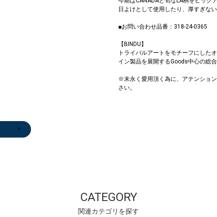
今期はCANADAと旬なLA柄をピッ
日よけとして使用したり、厚すぎない
■お問い合わせ品番：318-24-0365
【BINDU】
トライバルアートをモチーフにしたオ
イン製品を展開するGoods中心の総
※末永く愛用頂く為に、アテンション
さい。
/エス
サンダル/エス
テーラードジャ
ネックレス
ユ
パドリーユ
ケット
￥3,960
)
￥12,210
￥18,480
)
(40%OFF)
(30%OFF)
CATEGORY
関連カテゴリを探す