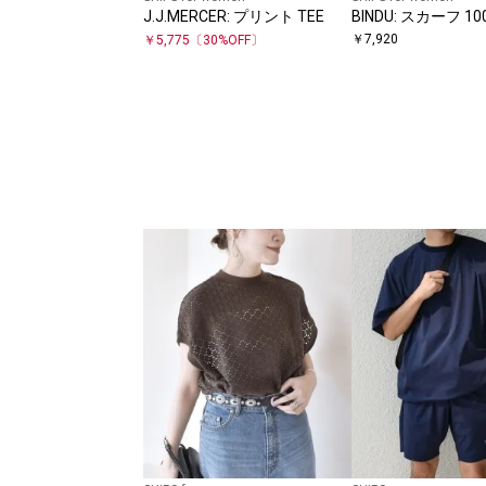
J.J.MERCER: プリント TEE
BINDU: スカーフ 10
￥
7,920
￥
5,775
〔
30
%OFF〕