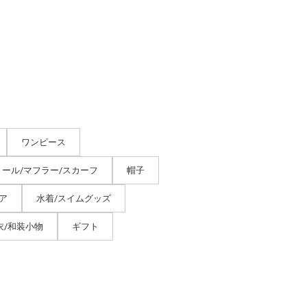
ワンピース
トール/マフラー/スカーフ
帽子
ア
水着/スイムグッズ
衣/和装小物
ギフト