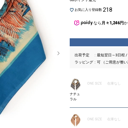
218
お気に入り登録数
なら
月々1,246円
か
出荷予定
最短翌日～3日程 /
ラッピング
可 （ご用意が整
ONE SIZE
在庫なし
ナチュ
ラル
ONE SIZE
在庫なし