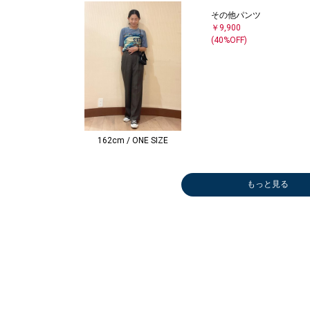
その他パンツ
￥9,900
(40%OFF)
162cm / ONE SIZE
もっと見る
ショルダーバッ
テーラードジャ
ボストンバッグ
その他パンツ
ネックレス
ブラウス
サンダル
グ
ケット
￥11,550
￥16,940
￥28,985
￥8,250
パドリー
￥11,990
￥18,480
(40%OFF)
(50%OFF
￥6,985
(30%OFF)
(50%OFF