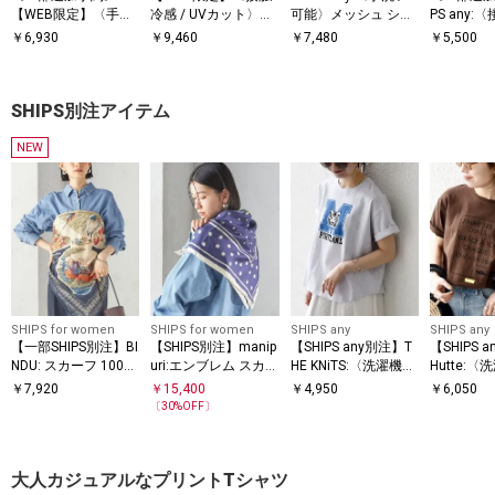
【WEB限定】〈手洗
冷感 / UVカット〉シ
可能〉メッシュ シア
PS any:
い可能〉アイレット
アー オーガンジー コ
ー ハンカチ スリーブ
汗染み防止
￥
6,930
￥
9,460
￥
7,480
￥
5,500
クルーネック プルオ
ンビ プルオーバー
ドッキング TEE
機可能〉ド
ーバー
レンチスリ
SHIPS別注アイテム
NEW
SHIPS for women
SHIPS for women
SHIPS any
SHIPS any
【一部SHIPS別注】BI
【SHIPS別注】manip
【SHIPS any別注】T
【SHIPS 
NDU: スカーフ 100×1
uri:エンブレム スカー
HE KNiTS:〈洗濯機可
Hutte:
00
フ 88×88
能〉ラウンドヘム プ
能〉デザイ
￥
7,920
￥
15,400
￥
4,950
￥
6,050
リント ショート TEE
リント TEE
〔
30
%OFF〕
大人カジュアルなプリントTシャツ