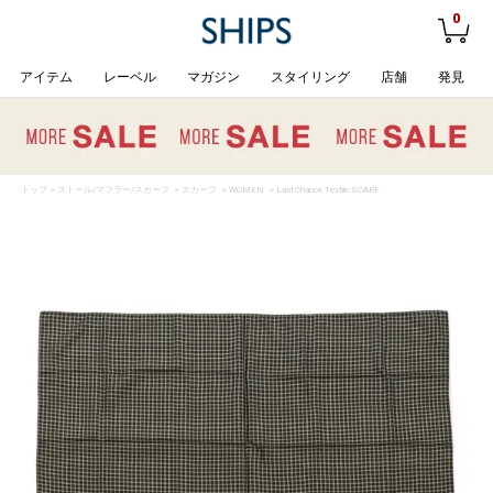
0
アイテム
レーベル
マガジン
スタイリング
店舗
発見
トップ
>
ストール/マフラー/スカーフ
>
スカーフ
>
WOMEN
> Last Chance Textile:SCARF