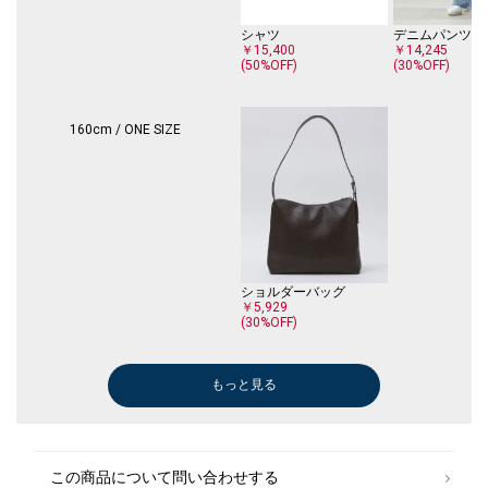
シャツ
デニムパンツ
￥15,400
￥14,245
(50%OFF)
(30%OFF)
160cm / ONE SIZE
ショルダーバッグ
￥5,929
(30%OFF)
もっと見る
Tシャツ/カットソー
テーラードジャケット
Tシャツ/カットソー
スリッポン/ロ
￥7,920
￥49,500
￥14,850
￥20,460
(40%OFF)
(40%OFF)
この商品について問い合わせする