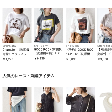
SHIPS any
SHIPS any
SHIPS any
SHIPS for
GOOD ROCK SPEED:
Champion:〈洗濯機
《予約》GOOD ROC
【累計販売
〈洗濯機可能〉LPC
可能〉グラフィック
K SPEED:〈洗濯機可
突破!!】
ロゴ プリント TEE
ロゴ ショート スリー
能〉LIFE PC フォト
約》【WEB
￥
6,930
￥
4,290
￥
8,030
￥
3,300
ブ TEE
プリント シアー ロン
IPS ラウ
TEE
ト ロゴ TE
人気のレース・刺繍アイテム