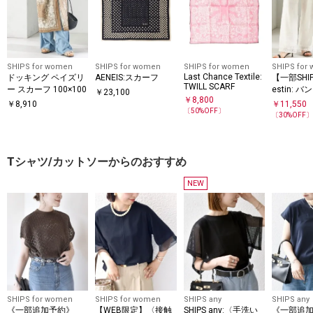
SHIPS for women
SHIPS for women
SHIPS for women
SHIPS for
Last Chance Textile:
ドッキング ペイズリ
AENEIS:スカーフ
【一部SHI
TWILL SCARF
ー スカーフ 100×100
estin: 
￥
23,100
￥
8,800
90×90
￥
8,910
￥
11,550
〔
50
%OFF〕
〔
30
%OFF
Tシャツ/カットソーからのおすすめ
NEW
SHIPS for women
SHIPS for women
SHIPS any
SHIPS any
《一部追加予約》
【WEB限定】〈接触
SHIPS any:〈手洗い
《一部追加