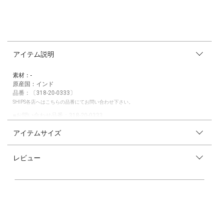
アイテム説明
素材：-
原産国：インド
品番：〔318-20-0333〕
SHIPS各店へはこちらの品番にてお問い合わせ下さい。
■お問い合わせ品番：318-20-0333
アイテムサイズ
【Last Chance Textile】（ラスト・チャンス・テキスタイル）
時代を超越しながらも、特別な印象を与えるカラフルなバンダナやスカー
フが魅力的なオレゴン州ポートランドのブランド。
レビュー
オーガニックコットン、天然染色のシルク、手織りのカディなど、柔らか
く、持続可能な高品質の生地を使用しています。
※末永く愛用頂く為に、アテンションタグを必ずご確認の上、着用又はお
取り扱いください。