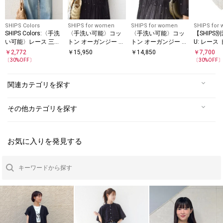
SHIPS Colors
SHIPS for women
SHIPS for women
SHIPS for
SHIPS Colors:〈手洗
〈手洗い可能〉コッ
〈手洗い可能〉コッ
【SHIPS別
い可能〉レース 三角
トン オーガンジー 刺
トン オーガンジー リ
U: レース
ストール
繍 ウエスト ドロスト
ーフ 刺繍 袖 フリル
グル スカ
￥
2,772
￥
15,950
￥
14,850
￥
7,700
ワンピース
ブラウス
〔
30
%OFF〕
〔
30
%OFF
関連カテゴリを探す
その他カテゴリを探す
お気に入りを発見する