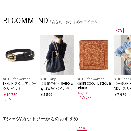
RECOMMEND
/
あなたにおすすめのアイテム
NEW
SHIPS for women
SHIPS any
SHIPS for women
SHIPS for
Kashi co-pu: Batik Ba
LEFIJE:スクエア バッ
《追加予約》SHIPS a
【一部SHI
ndana
クル ベルト
ny: 2WAY バイカラー
NDU: スカ
￥
2,970
00
A4 ドロスト トート
￥
10,780
￥
5,500
￥
7,920
〔
40
%OFF〕
バッグ
〔
30
%OFF〕
Tシャツ/カットソーからのおすすめ
NEW