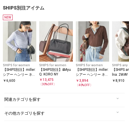
SHIPS別注アイテム
NEW
SHIPS for women
SHIPS for women
SHIPS for women
SHIPS any
【SHIPS別注】miller:
【SHIPS別注】&Myu
【SHIPS別注】miller:
【SHIPS 
Q: KORO NY
シアー ヘンリー ネッ
シアー ヘンリー ネッ
lna: 2WA
ク ロング スリーブ T
ク ロング スリーブ T
イロン ト
￥
13,475
￥
6,600
￥
3,894
￥
8,910
EE 26AW
EE
〔
30
%OFF〕
〔
40
%OFF〕
関連カテゴリを探す
その他カテゴリを探す