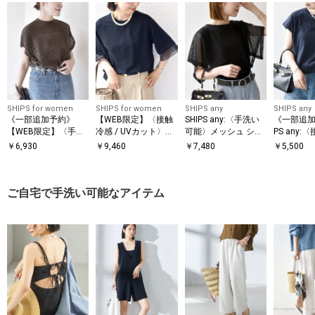
SHIPS for women
SHIPS for women
SHIPS any
SHIPS any
《一部追加予約》
【WEB限定】〈接触
SHIPS any:〈手洗い
《一部追加
【WEB限定】〈手洗
冷感 / UVカット〉シ
可能〉メッシュ シア
PS any:
い可能〉アイレット
アー オーガンジー コ
ー ハンカチ スリーブ
汗染み防止
￥
6,930
￥
9,460
￥
7,480
￥
5,500
クルーネック プルオ
ンビ プルオーバー
ドッキング TEE
機可能〉ド
ーバー
レンチスリ
ご自宅で手洗い可能なアイテム