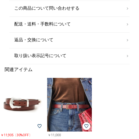
小限のモードなエッセンスを取り入れることにあります。
この商品について問い合わせする
大人の可愛らしさと粋な遊び心をさり気なく忍ばせたコレクションの数々
は、今もなおファッションコンシャスな女性達から愛され続けています。
配送・送料・手数料について
※素材の特性上、若干の色ムラ、擦れが見られる場合がございますが、予
めご了承下さい。
※雨や汗に濡れた状態での摩擦により、色落ちする恐れがございますので
返品・交換について
ご注意下さい。
※末永く愛用頂く為に、アテンションタグを必ずご確認の上、着用又はお
取り扱いください。
取り扱い表示記号について
関連アイテム
￥11,935〔30%OFF〕
￥11,000