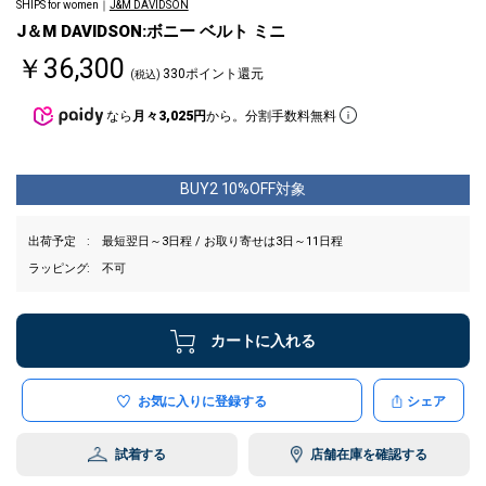
SHIPS for women｜
J&M DAVIDSON
J＆M DAVIDSON:ボニー ベルト ミニ
￥36,300
330ポイント還元
(税込)
なら
月々3,025円
から。分割手数料無料
BUY2 10%OFF対象
出荷予定
最短翌日～3日程 / お取り寄せは3日～11日程
ラッピング
不可
カートに入れる
お気に入りに登録する
シェア
試着する
店舗在庫を確認する