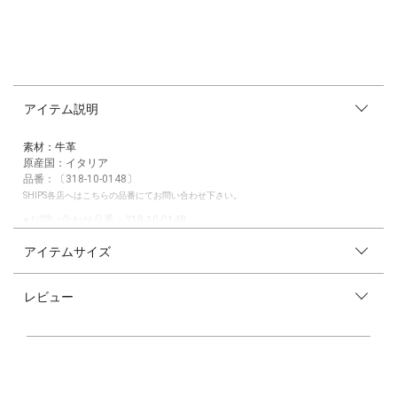
アイテム説明
素材：牛革
原産国：イタリア
品番：〔318-10-0148〕
SHIPS各店へはこちらの品番にてお問い合わせ下さい。
■お問い合わせ品番：318-10-0148
アイテムサイズ
【J&M DAVIDSON】
いつまでも飽きのこないリュクスなバッグ＆レザーグッズのコレクション
として、世界中のバイヤー･スタイリストから愛されてやまないJ&Mデヴ
レビュー
ィッドソンは、イギリス人のJohnとフランス人のMoniqueの運命的な出
逢いによって誕生しました。
1976年に活動を開始し、1984年には夫婦のイニシャルを冠したブランド
としてデビュー。
J&Mデヴィッドソンならではの気品ある愛らしいデザインは瞬く間に人気
を博しました。
その永遠のベーシックとさえ言われる秘密は、ベーシックなアイテムに最