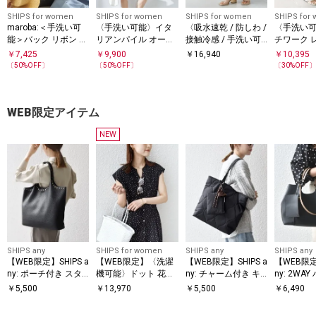
SHIPS for women
SHIPS for women
SHIPS for women
SHIPS for
maroba:＜手洗い可
〈手洗い可能〉イタ
〈吸水速乾 / 防しわ /
〈手洗い
能＞バック リボン ワ
リアンパイル オール
接触冷感 / 手洗い可
チワーク 
ンピース スイム ウェ
インワン
能〉ツイル ドロスト
スト パン
￥
7,425
￥
9,900
￥
16,940
￥
10,395
ア
パンツ
〔
50
%OFF〕
〔
50
%OFF〕
〔
30
%OFF
WEB限定アイテム
NEW
SHIPS any
SHIPS for women
SHIPS any
SHIPS any
【WEB限定】SHIPS a
【WEB限定】〈洗濯
【WEB限定】SHIPS a
【WEB限定】
ny: ポーチ付き スタ
機可能〉ドット 花柄
ny: チャーム付き キ
ny: 2WA
ッズ A4 トート バッ
サイド プリーツ フレ
ルティング スクエア
トートバ
￥
5,500
￥
13,970
￥
5,500
￥
6,490
グ
ンチスリーブ ワンピ
A4 トート バッグ
ース