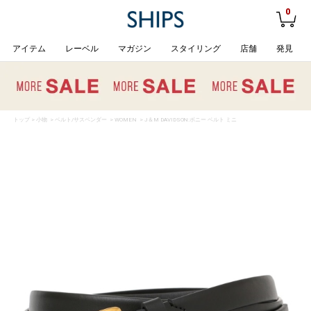
0
アイテム
レーベル
マガジン
スタイリング
店舗
発見
トップ
>
小物
>
ベルト/サスペンダー
>
WOMEN
> J＆M DAVIDSON:ボニー ベルト ミニ