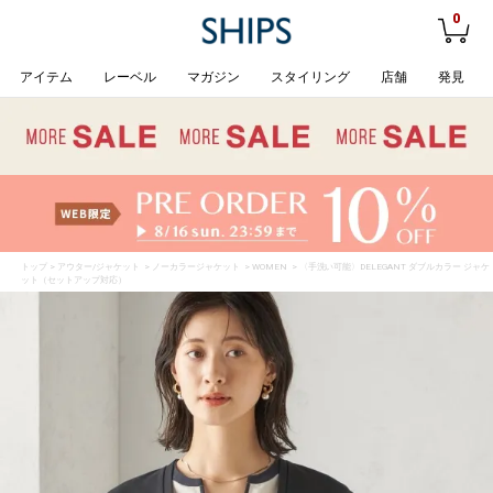
0
アイテム
レーベル
マガジン
スタイリング
店舗
発見
トップ
>
アウター/ジャケット
>
ノーカラージャケット
>
WOMEN
> 〈手洗い可能〉DELEGANT ダブルカラー ジャケ
ット（セットアップ対応）