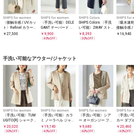
SHIPS for women
SHIPS for women
SHIPS Colors
SHIPS for
〈接触冷感 / UVカッ
〈手洗い可能〉DELE
SHIPS Colors:〈手洗
〈吸水速乾 
ト〉Refinel カラーレ
GANT テーパード パ
い可能〉2WAY スト
接触冷感 /
ス ジャケット（セレ
ンツ（セットアップ
レッチ Vカラー ジャ
能〉ツイル
￥
27,500
￥
9,900
￥
8,393
￥
16,940
モニー対応可）
対応）
ケット（セットアッ
パンツ
〔
40
%OFF〕
〔
30
%OFF〕
プ対応可能）◇
手洗い可能なアウター/ジャケット
SHIPS for women
SHIPS for women
SHIPS for women
SHIPS for
〈手洗い可能〉TUM
〈手洗い可能〉カラ
〈手洗い可能〉シア
〈手洗い
UGITO(R) シャーク
ミ ノーラペル ジャケ
ー オーガンジー フレ
カー ダブ
ツイード カラーレス
ット
ア スリーブ ジャケッ
ジャケッ
￥
20,020
￥
19,140
￥
9,680
￥
20,460
ジャケット
ト
〔
30
%OFF〕
〔
40
%OFF〕
〔
60
%OFF〕
〔
40
%OFF