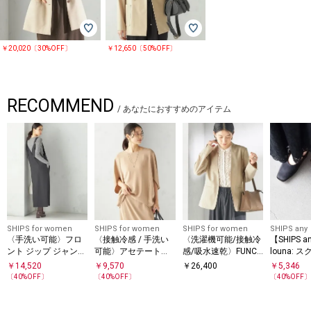
￥20,020〔30%OFF〕
￥12,650〔50%OFF〕
RECOMMEND
/
あなたにおすすめのアイテム
SHIPS for women
SHIPS for women
SHIPS for women
SHIPS any
〈手洗い可能〉フロ
〈接触冷感 / 手洗い
〈洗濯機可能/接触冷
【SHIPS 
ント ジップ ジャンパ
可能〉アセテート混
感/吸水速乾〉FUNCT
louna: 
ー スカート
バック サテン ドルマ
ION カラーレス ジャ
ングバック
￥
14,520
￥
9,570
￥
26,400
￥
5,346
ン ブラウス
ケット（セットアッ
〔
40
%OFF〕
〔
40
%OFF〕
〔
40
%OFF
プ対応可）