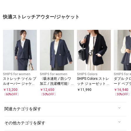
快適ストレッチアウター/ジャケット
SHIPS for women
SHIPS for women
SHIPS Colors
SHIPS for
ストレッチ ツイル プ
〈吸水速乾 / 防シワ
SHIPS Colors:ストレ
ダブル ク
ルオーバー ジャケッ
加工 / 洗濯機可能〉
ッチ ジョーゼット V
ード ペプ
ト(セットアップ対応)
スーティング ジャー
カラージャケット3
（セレモ
￥
13,200
￥
12,650
￥
11,990
￥
16,940
ジー カラーレス ジャ
（セットアップ対応
可）
〔
60
%OFF〕
〔
50
%OFF〕
〔
30
%OFF
ケット
可能）◇
関連カテゴリを探す
その他カテゴリを探す