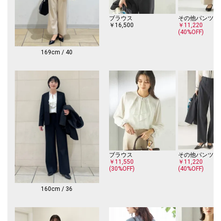
DELEGANT テーパード パンツ（品番：313-16-0145）
DELEGANT ストレート パンツ（品番：313-16-0146）
ブラウス
その他パンツ
￥16,500
￥11,220
(40%OFF)
-------------------------------------
生地の厚み：中間
伸縮性：有
169cm / 40
透け感：無
光沢感：無
ポケット：有
手洗い：可
-------------------------------------
※摩擦により毛羽立ちや毛玉が生じやすいため、連続着用はお避けくださ
い。
※毛玉が生じた場合は、毛玉取り器等で除去してください。
※撮影環境により商品の色味が異なって見える場合がございます。商品の
お色味は、物撮り画像をご参考にしてください。
ブラウス
その他パンツ
※末永く愛用頂く為に、アテンションタグを必ずご確認の上、着用又はお
￥11,550
￥11,220
取り扱いください。
(30%OFF)
(40%OFF)
※画像の商品はサンプルです。
160cm / 36
実際の商品と仕様、加工、サイズが若干異なる場合がございます。