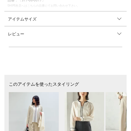
品番：〔317-06-0017〕
SHIPS各店へはこちらの品番にてお問い合わせ下さい。
―25AW―
アイテムサイズ
程よい丈感とウエストシェイプの綺麗なシルエットが魅力のジャケット
レビュー
■デザイン
切り替え入りのカラーレスデザインに、少しラウンドを入れたラインが柔
らかな印象に仕上げています。
ウエストシェイプラインが入った綺麗なシルエットと程よい丈感ですっき
りと着用して頂けます。
ストレッチ性の効いた裏付きで着心地良く仕上げました。
■素材
フランスのDELEGANT社の起毛素材を使用しています。
柔らかな風合いと温かみのある質感のポリエステルレーヨンです。
このアイテムを使ったスタイリング
ストレッチも効いていて着心地の良い素材感です。
■コーディネート
きれいめボトムとのスタイリングでオフィスシーンに着用して頂けます。
別売り同素材のパンツ合わせでセットアップもおすすめです。
■お問い合わせ品番：317-06-0017
▼シリーズもございます。