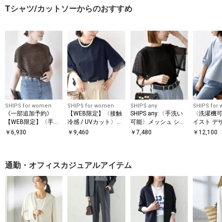
Tシャツ/カットソーからのおすすめ
SHIPS for women
SHIPS for women
SHIPS any
SHIPS for
《一部追加予約》
【WEB限定】〈接触
SHIPS any:〈手洗い
〈洗濯機可
【WEB限定】〈手洗
冷感 / UVカット〉シ
可能〉メッシュ シア
イスト デ
い可能〉アイレット
アー オーガンジー コ
ー ハンカチ スリーブ
ー ドッキン
￥
6,930
￥
9,460
￥
7,480
￥
12,100
クルーネック プルオ
ンビ プルオーバー
ドッキング TEE
ーバー
通勤・オフィスカジュアルアイテム