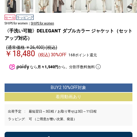
セール
ラッピング
SHIPS for women｜
SHIPS for women
〈手洗い可能〉DELEGANT ダブルカラー ジャケット（セット
アップ対応）
(通常価格 ￥26,400) (税込)
￥18,480
(税込) 30%OFF
168ポイント還元
なら
月々1,540円
から。分割手数料無料
BUY2 10%OFF対象
着用動画あり
出荷予定
最短翌日～3日程 / お取り寄せは3日～11日程
ラッピング
可 （ご用意が整い次第、発送）