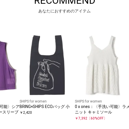
RECOMMEND
あなたにおすすめのアイテム
SHIPS for women
SHIPS for women
手洗い可能〉シア
BRING×SHIPS ECOバッグ 小
0 x ones：〈手洗い可能〉ラ
ノースリーブ
ニット キャミソール
￥
2,420
￥
7,392
〔
60
%OFF〕