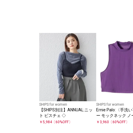
SHIPS for women
SHIPS for women
【SHIPS別注】ANNUAL:ニッ
Ernie Palo:〈
ト ビスチェ ◇
ー モックネック 
￥
5,984
〔
60
%OFF〕
￥
3,960
〔
60
%OFF〕