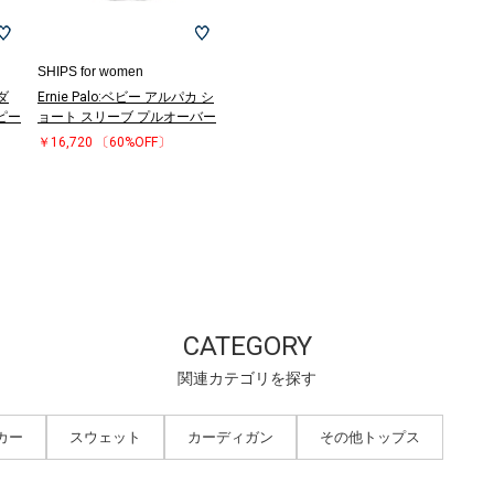
SHIPS for women
ダ
Ernie Palo:ベビー アルパカ シ
ピー
ョート スリーブ プルオーバー
￥16,720
〔60%OFF〕
CATEGORY
関連カテゴリを探す
カー
スウェット
カーディガン
その他トップス