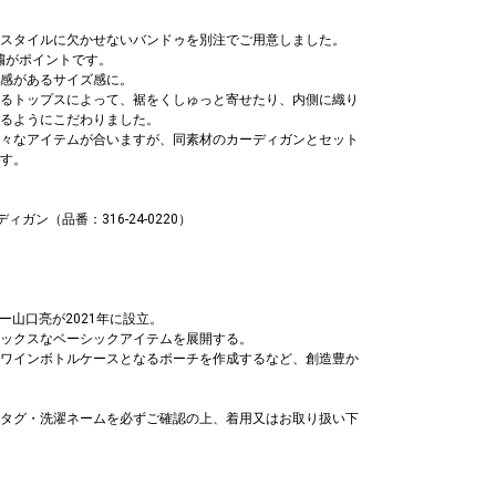
スタイルに欠かせないバンドゥを別注でご用意しました。
刺繍がポイントです。
感があるサイズ感に。
るトップスによって、裾をくしゅっと寄せたり、内側に織り
るようにこだわりました。
々なアイテムが合いますが、同素材のカーディガンとセット
す。
カーディガン（品番：316-24-0220）
ナー山口亮が2021年に設立。
ックスなベーシックアイテムを展開する。
ワインボトルケースとなるポーチを作成するなど、創造豊か
タグ・洗濯ネームを必ずご確認の上、着用又はお取り扱い下