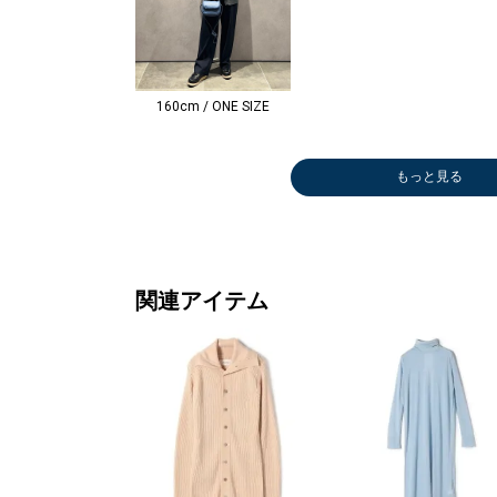
160cm / ONE SIZE
もっと見る
その他パンツ
ニット/セータ
カーディガン
その他パンツ
ブーツ/
￥11,495
ー
￥12,320
￥6,380
ィー
(50%OFF)
￥11,880
(60%OFF)
(60%OFF)
￥10,16
(60%OFF)
(60%OFF
関連アイテム