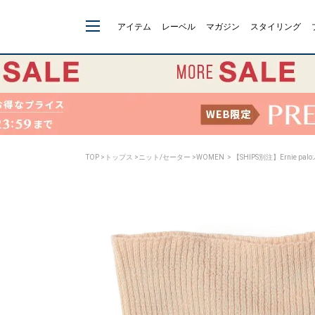
アイテム
レーベル
マガジン
スタイリング
TOP
>
トップス
>
ニット/セーター
>
WOMEN
> 【SHIPS別注】Ernie pal