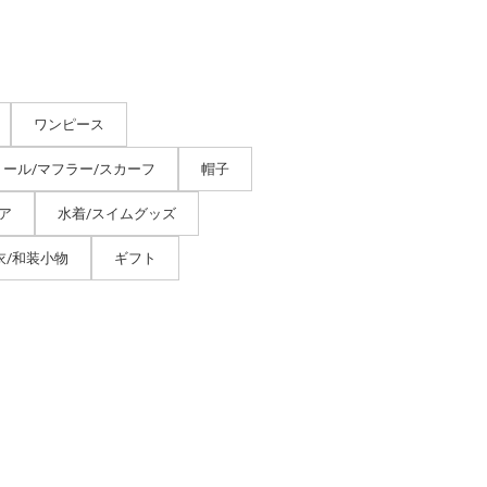
ワンピース
トール/マフラー/スカーフ
帽子
ア
水着/スイムグッズ
衣/和装小物
ギフト