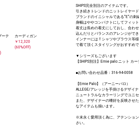
SHIPS完全別注のアイテムです。
引き続きトレンドのニットレイヤード
ブランドのイニシャルである''E''の
身幅はややコンパクトにしてフィット
着丈は長めの着丈にしておし、合わせ
込んだりとバランスのアレンジができ
ブーテ
カーディガン
インナーにはＴシャツやブラウス等様
￥12,320
で着て頂くスタイリングがおすすめで
(60%OFF)
)
▼シリーズもございます
【SHIPS別注】Ernie palo:ニット 
■お問い合わせ品番：316-94-0058
【Ernie Palo】（アーニーパロ）
ALLEGE/アレッジを手掛けるデザイ
ニュートラルなカラーリングでユニセ
また、デザイナーの嗜好を反映させた
なアイテムも揃います。
※末永く愛用頂く為に、アテンション
さい。