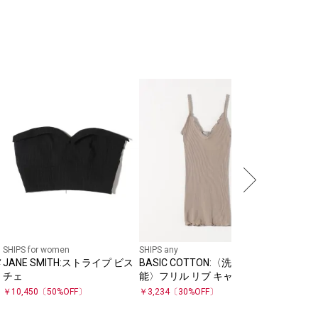
SHIPS for women
SHIPS any
SHIPS for
メ
JANE SMITH:ストライプ ビス
BASIC COTTON:〈洗濯機可
Uhr:〈
チェ
能〉フリル リブ キャミソール
ール ボ
￥
10,450
〔
50
%OFF〕
￥
3,234
〔
30
%OFF〕
￥
27,720