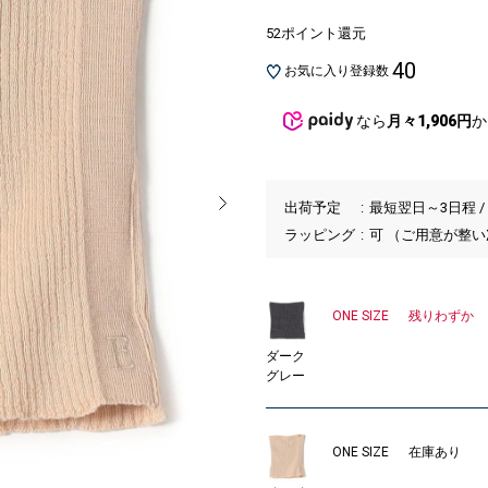
52ポイント還元
40
お気に入り登録数
なら
月々1,906円
か
出荷予定
最短翌日～3日程 /
ラッピング
可 （ご用意が整
ONE SIZE
残りわずか
ダーク
グレー
ONE SIZE
在庫あり