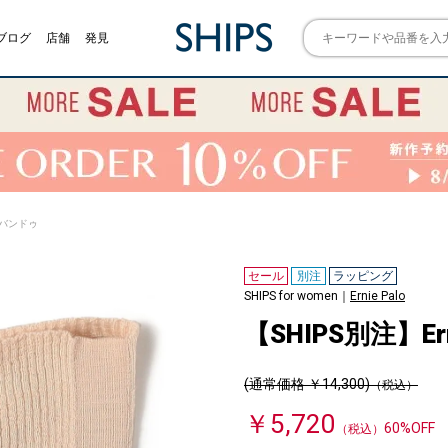
ブログ
店舗
発見
o:バンドゥ
セール
別注
ラッピング
SHIPS for women｜
Ernie Palo
【SHIPS別注】Er
(通常価格 ￥14,300)
（税込）
￥5,720
60%OFF
（税込）