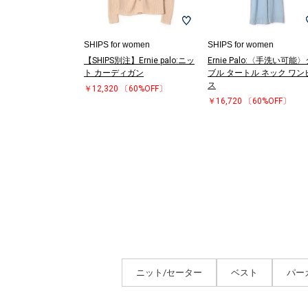
SHIPS for women
SHIPS for women
【SHIPS別注】Ernie palo:ニッ
Ernie Palo:〈手洗い可能〉
ト カーディガン
ブル タートル ネック ワン
ス
￥12,320
〔60%OFF〕
￥16,720
〔60%OFF〕
ニット/セーター
ベスト
パー