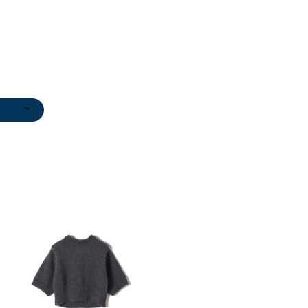
ブーテ
カーディガン
￥12,320
4
(60%OFF)
)