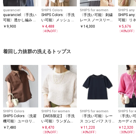
quaranciel
SHIPS Colors
SHIPS for women
SHIPS any
quaranciel:〈手洗い
SHIPS Colors:〈手洗
〈手洗い可能〉刺繍
SHIPS a
可能〉透かし編み ポ
い可能〉メッシュ ニ
レース ノースリーブ
可能〉リネ
ロ ニット プルオーバ
ット ベスト◇
プルオーバー
ス ステッチ
￥
9,900
￥
4,488
￥
14,300
￥
5,676
ー
ック ニッ
〔
40
%OFF〕
〔
40
%OFF
着回し力抜群の洗えるトップス
SHIPS Colors
SHIPS for women
SHIPS for women
SHIPS for
SHIPS Colors:〈洗濯
【WEB限定】〈手洗
〈手洗い可能〉レー
〈手洗い可
機可能〉ユーロリネ
い可能〉ランダムブ
ス コンビ パフ スリ
カーディ
ン (EURO Linen) フレ
ルーゼ ロングスリー
ーブ 半袖 Tシャツ
￥
7,480
￥
8,470
￥
11,220
￥
12,320
ンチスリーブ スキッ
ブ プルオーバー
〔
30
%OFF〕
〔
40
%OFF〕
〔
30
%OFF