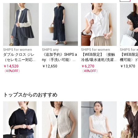
SHIPS for women
SHIPS any
SHIPS for women
SHIPS for
ダブル クロス ジレ
《追加予約》SHIPS a
【WEB限定】〈接触
【WEB限
（セレモニー対応
ny:〈手洗い可能〉ド
冷感/吸水速乾/洗濯
機可能〉ド
可）
ット バンドカラー フ
機可能〉ハイゲージ
サイド プ
￥
14,520
￥
12,650
￥
6,270
￥
13,970
レンチ プリーツ ロン
ポンチ フリル カット
ンチスリー
〔
40
%OFF〕
〔
40
%OFF〕
グ ワンピース
ソー
ース
トップスからのおすすめ