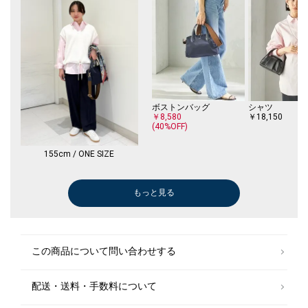
ボストンバッグ
シャツ
￥8,580
￥18,150
(40%OFF)
155cm / ONE SIZE
もっと見る
トートバッグ
トートバッグ
トートバッグ
Tシャツ/カットソー
Tシャツ/カット
Tシャツ/カット
Tシャツ/カット
その他パンツ
￥11,880
￥5,390
￥35,200
￥7,920
￥8,470
￥3,894
￥12,650
￥13,860
(40%OFF)
(30%OFF)
(30%OFF)
(40%OFF)
(30%OFF)
ショルダーバッグ
この商品について問い合わせする
￥9,240
(40%OFF)
配送・送料・手数料について
シャツ
￥14,630