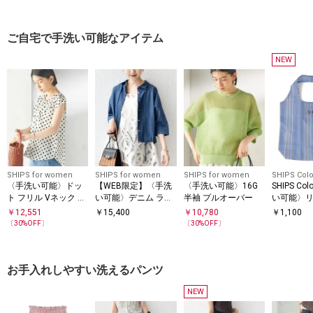
パーブラウス◇
ご自宅で手洗い可能なアイテム
NEW
SHIPS for women
SHIPS for women
SHIPS for women
SHIPS Colo
〈手洗い可能〉ドッ
【WEB限定】〈手洗
〈手洗い可能〉16G
SHIPS Co
ト フリル Vネック フ
い可能〉デニム ライ
半袖 プルオーバー
い可能〉
レンチスリーブ ブラ
ク タック 裾 ドロス
エコバッグ 
￥
12,551
￥
15,400
￥
10,780
￥
1,100
ウス
ト 羽織 シャツ
〔
30
%OFF〕
〔
30
%OFF〕
お手入れしやすい洗えるパンツ
NEW