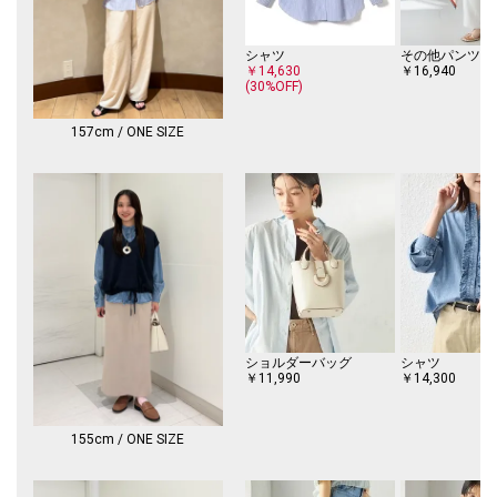
-------------------------------------
シャツ
その他パンツ
生地の厚み：中間
￥14,630
￥16,940
伸縮性：有
(30%OFF)
透け感：有
光沢感：有
157cm / ONE SIZE
ポケット：無
手洗い：手洗い可
-------------------------------------
※汗や雨等の水分や摩擦により他の衣類に色移りする場合がありますの
で、淡色衣類との組み合わせはご注意ください。
※撮影環境により商品の色味が異なって見える場合がございます。商品の
お色味は、物撮り画像をご参考にしてください。
※末永く愛用頂く為に、アテンションタグを必ずご確認の上、着用又はお
取り扱いください。
ショルダーバッグ
シャツ
※画像の商品はサンプルです。
￥11,990
￥14,300
実際の商品と仕様、加工、サイズが若干異なる場合がございます。
155cm / ONE SIZE