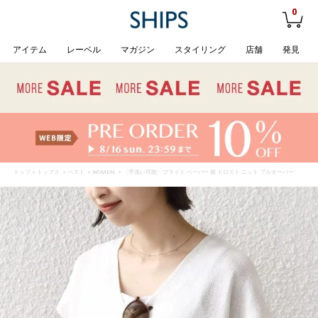
0
アイテム
レーベル
マガジン
スタイリング
店舗
発見
トップ
>
トップス
>
ベスト
>
WOMEN
> 〈手洗い可能〉ブライト ペーパー 裾 ドロスト ニット プルオーバー