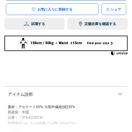
お気に入りに登録する
シェア
試着する
店舗在庫を確認する
158cm / 50kg
Waist +15cm
Find your size
アイテム説明
素材：アセテート65%, 分類外繊維(紙)35%
原産国：中国
品番：〔316-62-0216〕
SHIPS各店へはこちらの品番にてお問い合わせ下さい。
―26SS―