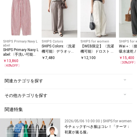
SHIPS Primary Navy L
SHIPS Colors
SHIPS for women
SHIPS for
abel
SHIPS Colors:〈洗濯
【WEB限定】〈洗濯
Wai＋:〈
SHIPS Primary Navy L
機可能〉デラオック
機可能〉ドロスト ベ
吸水速乾 /
abel:〈手洗い可能〉
ス ベイカー イージー
イカー パンツ
能〉タイ
￥
7,480
￥
12,100
￥
15,400
綿 ナイロン ストライ
￥
13,860
パンツ2◇
コンフィ 
〔
30
%OFF
プ パンツ
〔
40
%OFF〕
ツ
関連カテゴリを探す
その他カテゴリを探す
関連特集
2026/05/06 10:00:00 | SHIPS for women
今チェックすべき服はコレ！「テーマ：
初夏が薫る服」