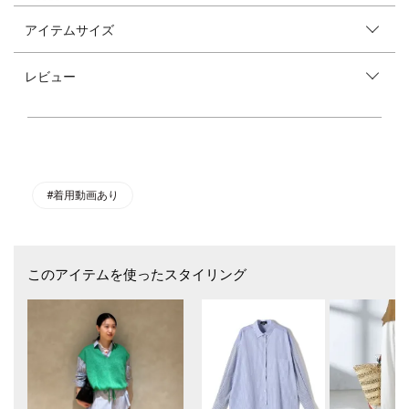
アイテムサイズ
盛夏まで長く着られるペーパーアセテート素材のニットプルオーバー
■デザイン
レビュー
ペーパーアセテートのフレンチスリーブプルオーバー。
裾のドロストデザインがポイントになっています。
あらかじめ絞られた裾は、紐を閉めることでさらに調整することが可能。
襟ぐりもすっきりとした仕様で、艶感のある素材感が今年らしく、大人っ
ぽく着ていただけます。
■素材の特徴
NAIATM ACETATE(ナイア アセテート)を使用した、環境に優しく持続可能
#着用動画あり
な生分解性原料と高品質なパルプを特殊紡績技術で加工した糸を度詰めで
天竺編みにしています。
軽やかで光沢のある質感を持ち、シルクのような滑らかな手触りで肌に優
しい特徴があります。
このアイテムを使ったスタイリング
肌離れの良い素材感で、盛夏でも涼しく着ていただけます。
また、自然に戻る原料である紙や米イーストマン社のサステナブル高品質
アセテート繊維を採用した、サスティナブルな商品と言えます。
■お問い合わせ品番：316-62-0216
▼シリーズもございます。
ブライトペーパーVネックニットカーディガン（品番：316-22-1353）