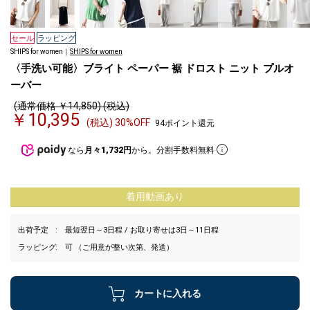
セール
ラッピング
SHIPS for women｜
SHIPS for women
〈手洗い可能〉ブライト ペーパー 裾 ドロスト ニット プルオ
ーバー
(通常価格 ￥14,850) (税込)
￥10,395
(税込) 30%OFF
94ポイント還元
なら
月々1,732円
から。分割手数料無料
着用動画あり
出荷予定
最短翌日～3日程 / お取り寄せは3日～11日程
ラッピング
可 （ご用意が整い次第、発送）
カートに入れる