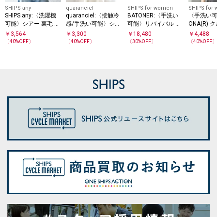
SHIPS any
quaranciel
SHIPS for women
SHIPS for
SHIPS any:〈洗濯機
quaranciel:〈接触冷
BATONER:〈手洗い
〈手洗い可
可能〉シアー 裏毛 ク
感/手洗い可能〉シア
可能〉リバイバル ソ
ONA(R)
TEE
ルーネック フレンチ
ー コットン クルーネ
フト シルク クルーネ
￥
3,564
￥
3,300
￥
18,480
￥
4,488
スリーブ TEE
ック ロンTEE
ック
〔
40
%OFF〕
〔
40
%OFF〕
〔
30
%OFF〕
〔
40
%OFF