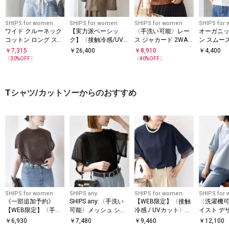
SHIPS for women
SHIPS for women
SHIPS for women
SHIPS for
ワイド クルーネック
【実力派ベーシッ
〈手洗い可能〉レー
オーガニッ
コットン ロング スリ
ク】〈接触冷感/UV
ス ジャカード 2WAY
ン スムース
ーブ TEE
カット/吸水速乾/洗
ノースリーブ カット
￥
7,315
￥
26,400
￥
8,910
￥
4,400
濯機可能〉SUUSUU
ソー
〔
30
%OFF〕
〔
40
%OFF〕
フレンチ スリーブ 羽
織 ジャケット
Tシャツ/カットソーからのおすすめ
SHIPS for women
SHIPS any
SHIPS for women
SHIPS for
《一部追加予約》
SHIPS any:〈手洗い
【WEB限定】〈接触
〈洗濯機可
【WEB限定】〈手洗
可能〉メッシュ シア
冷感 / UVカット〉シ
イスト デ
い可能〉アイレット
ー ハンカチ スリーブ
アー オーガンジー コ
ー ドッキン
￥
6,930
￥
7,480
￥
9,460
￥
12,100
クルーネック プルオ
ドッキング TEE
ンビ プルオーバー