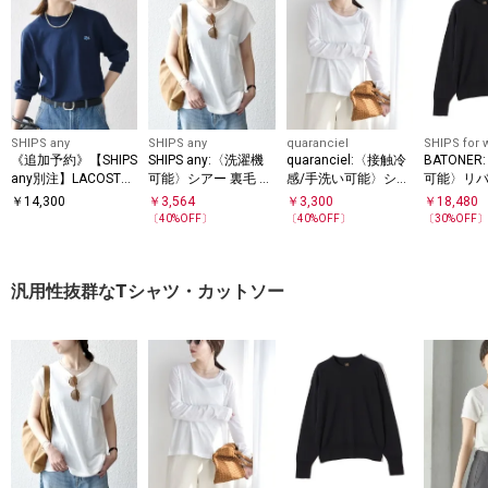
SHIPS any
SHIPS any
quaranciel
SHIPS for
《追加予約》【SHIPS
SHIPS any:〈洗濯機
quaranciel:〈接触冷
BATONE
any別注】LACOSTE:
可能〉シアー 裏毛 ク
感/手洗い可能〉シア
可能〉リバ
〈洗濯機可能〉ピケ
ルーネック フレンチ
ー コットン クルーネ
フト シル
￥
14,300
￥
3,564
￥
3,300
￥
18,480
クルーネック ロンT 2
スリーブ TEE
ック ロンTEE
ック
〔
40
%OFF〕
〔
40
%OFF〕
〔
30
%OFF
6AW
汎用性抜群なTシャツ・カットソー