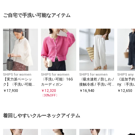
ーバー
ご自宅で手洗い可能なアイテム
SHIPS for women
SHIPS for women
SHIPS for women
SHIPS any
【実力派ベーシッ
〈手洗い可能〉16G
〈吸水速乾 / 防しわ /
《追加予約》
ク】〈手洗い可能〉
カーディガン
接触冷感 / 手洗い可
ny:〈手
シルク混 シアー 羽織
能〉ツイル ドロスト
ット バン
￥
17,930
￥
12,320
￥
16,940
￥
12,650
シャツ
パンツ
レンチ プ
〔
30
%OFF〕
グ ワンピ
着回しやすいクルーネックアイテム