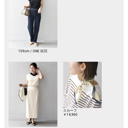
-------------------------------------
生地の厚み：薄手
伸縮性：有
透け感：オフホワイトやや有
光沢感：無
水洗い：可
-------------------------------------
【スタッフ着用コメント】
《スタッフ1》
身長:159cm/体型:細身/普段サイズ:36/着用サイズ:ONE SIZE
159cm / ONE SIZE
サイズ感：程良く体に沿うサイズ感。着丈はヒップにかかるくらい。
コメント：気になる肩回りをカバーしてくれる袖丈なので、露出は気にな
りませんでした。
------------------------------------
※末永く愛用頂く為に、アテンションタグを必ずご確認の上、着用又はお
取り扱い下さい。
※屋外での撮影画像は、光の当たり具合で色味が異なって見える場合があ
ります。商品の色味は、スタジオでの詳細画像をご参照ください。
※画像の商品はサンプルです。
実際の商品と仕様、加工、サイズが若干異なる場合がございます。
※商品画像は、光の当たり具合やパソコンなどの閲覧環境により、実際の
スカーフ
色味と異なって見える場合がございます。予めご了承ください
￥14,960