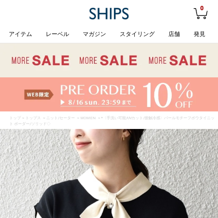
0
アイテム
レーベル
マガジン
スタイリング
店舗
発見
トップ
>
トップス
>
ニット/セーター
>
WOMEN
> *〈手洗い可能/UVカット/接触冷感〉パールモチーフボウタイニッ
ト ボーダー/ソリッド◇