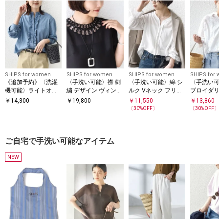
SHIPS for women
SHIPS for women
SHIPS for women
SHIPS for
《追加予約》〈洗濯
〈手洗い可能〉襟 刺
〈手洗い可能〉綿 シ
〈手洗い
機可能〉ライトオン
繍 デザイン ヴィンテ
ルク Vネック フリル
ブロイダリ
ス フリル デニム シ
ージ スパン ブラウス
タック ブラウス
裾 ドロス
￥
14,300
￥
19,800
￥
11,550
￥
13,860
ャツ
〔
30
%OFF〕
〔
30
%OFF
ご自宅で手洗い可能なアイテム
NEW