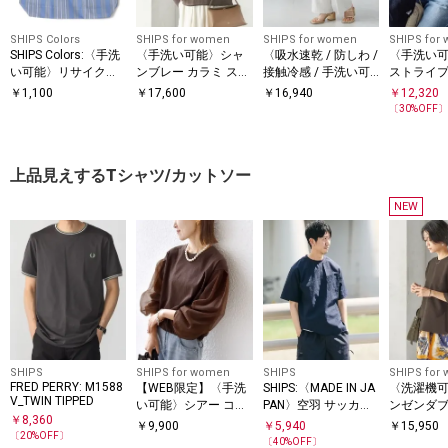
SHIPS Colors
SHIPS for women
SHIPS for women
SHIPS for
SHIPS Colors:〈手洗
〈手洗い可能〉シャ
〈吸水速乾 / 防しわ /
〈手洗い可
い可能〉リサイクル
ンブレー カラミ スキ
接触冷感 / 手洗い可
ストライプ
エコバッグ (M)
ッパー プルオーバー
能〉ツイル ドロスト
ー サイド
￥
1,100
￥
17,600
￥
16,940
￥
12,320
パンツ
半袖 シャ
〔
30
%OFF
上品見えするTシャツ/カットソー
NEW
SHIPS
SHIPS for women
SHIPS
SHIPS for
FRED PERRY: M1588
【WEB限定】〈手洗
SHIPS:〈MADE IN JA
〈洗濯機
V_TWIN TIPPED
い可能〉シアー コン
PAN〉空羽 サッカー
ンゼンダブ
￥
8,360
ビ 裾 ドロスト プル
Tシャツ
プルオー
￥
9,900
￥
5,940
￥
15,950
〔
20
%OFF〕
オーバー
〔
40
%OFF〕