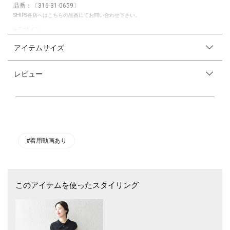
品番：〔316-31-0659〕
SHIPS各店へはこちらの品番にてお問い合わせ下さい。
■デザイン
・大人カジュアルにぴったりなボウタイデザインのニット。
アイテムサイズ
・パールボタンがさりげなくポイントになっています。
・襟内側に隠しループがあり、ボウタイをしまうこともできるので、気分
によって変えられます。
レビュー
・前後2WAYで着用可能。後ろにボウタイを持っていってもシンプルで素
敵です。
・モノトーンで組み合わせたボーダーと配色はコーディネートに取り入れ
すいです。
・腕が程よく隠れる袖丈で安心感もあります。
■素材
・さらっと夏も着やすいコットンポリエステル。
#着用動画あり
・ご自宅で手洗いが可能です。
・UVカット、接触冷感の機能付き。
■コーディネート
このアイテムを使ったスタイリング
・濃いめのデニムや白パンツでマリンな雰囲気もおすすめ。
・フレアスカートでクラシカルな着こなしも◎
・ジャケットやカーディガンのインナーとしても着回し可能です。
・ボウタイをしまってシンプルな通勤着としても活躍します。