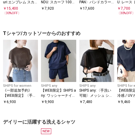
uri:エンブレム スカー
NDU: スカーフ 100×1
PAN〉バンドカラー
U: レース
00
フ 88×88
タイプライター スト
グル スカ
￥
15,400
￥
7,920
￥
17,600
￥
7,700
ライプ シャツ
〔
30
%OFF〕
〔
30
%OFF
Tシャツ/カットソーからのおすすめ
SHIPS for women
SHIPS any
SHIPS any
SHIPS for
《一部追加予約》
【WEB限定】SHIPS a
SHIPS any:〈手洗い
【WEB限
【WEB限定】〈手洗
ny: ワッシャーナイロ
可能〉メッシュ シア
冷感 / U
い可能〉アイレット
ン スピンドル Tシャ
ー ハンカチ スリーブ
アー オー
￥
6,930
￥
9,900
￥
7,480
￥
9,460
クルーネック プルオ
ツ＋イージーショー
ドッキング TEE
ンビ プル
ーバー
ツ セットアップ◆
デイリーに活躍する洗えるシャツ
NEW