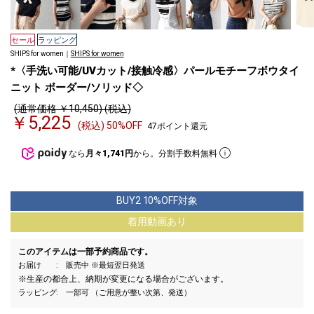
セール
ラッピング
SHIPS for women｜
SHIPS for women
*〈手洗い可能/UVカット/接触冷感〉パールモチーフボウタイ
ニット ボーダー/ソリッド◇
(通常価格 ￥10,450) (税込)
￥5,225
(税込) 50%OFF
47ポイント還元
なら
月々1,741円
から。分割手数料無料
BUY2 10%OFF対象
着用動画あり
このアイテムは一部予約商品です。
お届け
販売中 ※最短翌日発送
※生産の都合上、納期が変更になる場合がございます。
ラッピング
一部可 （ご用意が整い次第、発送）