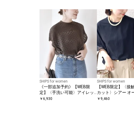
SHIPS for women
SHIPS for women
《一部追加予約》【WEB限
【WEB限定】〈接触冷
定】〈手洗い可能〉アイレッ
カット〉シアー オ
ト クルーネック プルオーバー
コンビ プルオーバ
￥
6,930
￥
9,460