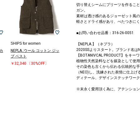
切り替えシームにプリーツを作ること
ガン。
素材は透け感のあるジョーゼット風の
軽さとドライ感があり、べたつきにく
■お問い合わせ品番：316-26-0051
SHIPS for women
【NEPLA.】（ネプラ）
2020SSよりスタート。ブランド名はN
 カ
NEPLA.:ウール コットン ジッ
【BOTANIVCAL PRODUCT
プ ベスト
植物性天然染料などを媒染として使用
￥32,340
〔30%OFF〕
その染色も古くから伝わる伝統的な手
（NEO)し、洗練された表情に仕上
ディテール、デザインステッチワーク
※末永く愛用頂く為に、アテンション