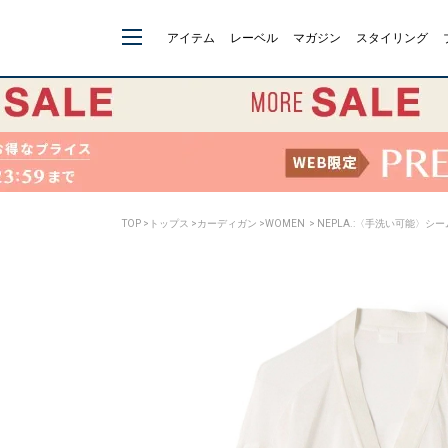
アイテム
レーベル
マガジン
スタイリング
TOP
>
トップス
>
カーディガン
>
WOMEN
> NEPLA.:〈手洗い可能〉シ