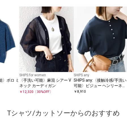
SHIPS for women
SHIPS any
可能〉ポロ ミ
〈手洗い可能〉麻混 シアー V
SHIPS any:〈接触冷感/手洗い
ネック カーディガン
可能〉ビジュー ヘンリーネッ
ク ニット プルオーバー
￥
8,910
￥
12,320
〔
30
%OFF〕
Tシャツ/カットソーからのおすすめ