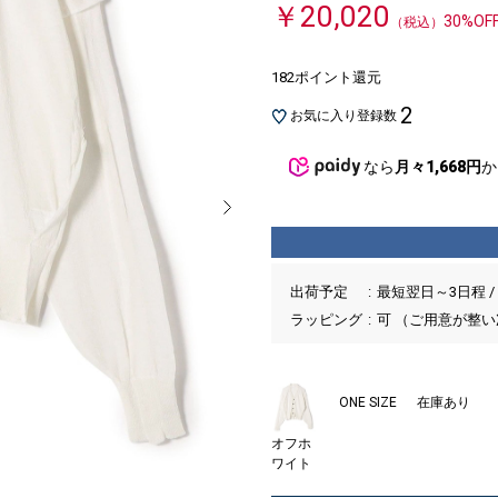
￥20,020
30%OF
（税込）
182ポイント還元
2
お気に入り登録数
なら
月々1,668円
か
出荷予定
最短翌日～3日程 /
ラッピング
可 （ご用意が整
ONE SIZE
在庫あり
オフホ
ワイト