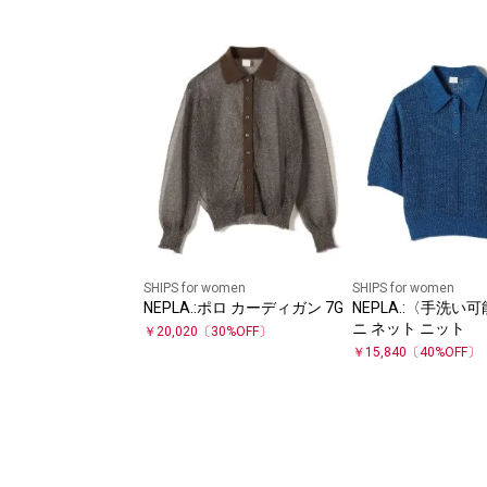
SHIPS for women
SHIPS for women
NEPLA.:ポロ カーディガン 7G
NEPLA.:〈手洗い
ニ ネット ニット
￥
20,020
〔
30
%OFF〕
￥
15,840
〔
40
%OFF〕