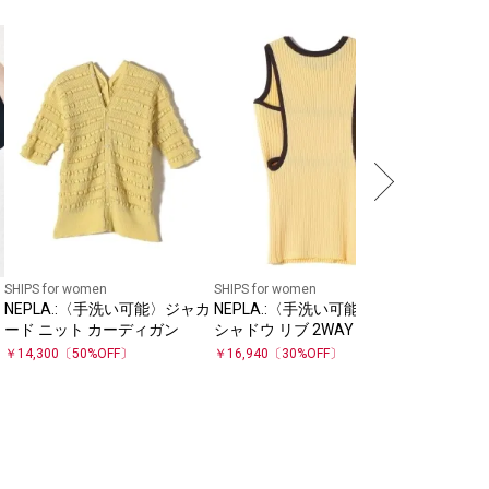
SHIPS for women
SHIPS for women
SHIPS any
NEPLA.:〈手洗い可能〉ジャカ
NEPLA.:〈手洗い可能〉ワイド
SHIPS 
ード ニット カーディガン
シャドウ リブ 2WAY ノースリ
ネン ミッ
ーブ
ト シアー
￥
9,900
￥
14,300
〔
50
%OFF〕
￥
16,940
〔
30
%OFF〕