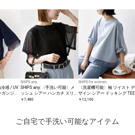
SHIPS any
SHIPS for women
感 / UV
SHIPS any:〈手洗い可能〉メ
〈洗濯機可能〉袖 ツイスト デ
ーガンジー
ッシュ シアー ハンカチ スリー
ザイン シアー ドッキング TEE
ー
ブ ドッキング TEE
￥
7,480
￥
12,100
ご自宅で手洗い可能なアイテム