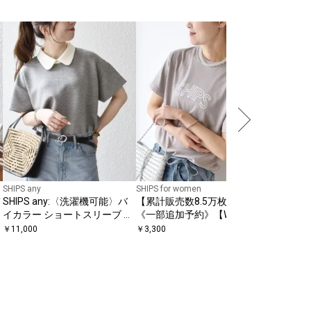
SHIPS for
〈接触冷
TEE
￥
6,930
〔
SHIPS any
SHIPS for women
SHIPS any:〈洗濯機可能〉バ
【累計販売数8.5万枚突破!!】
イカラー ショートスリーブ プ
《一部追加予約》【WEB限
ルオーバー
定】 SHIPS ラウンド プリント
￥
11,000
￥
3,300
ロゴ TEE