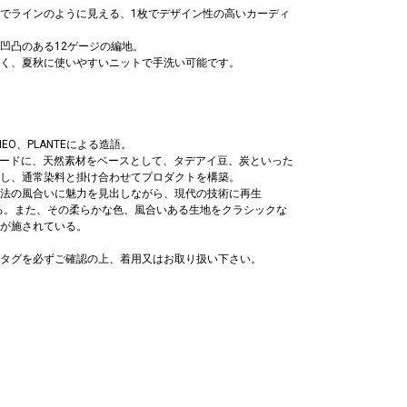
でラインのように見える、1枚でデザイン性の高いカーディ
凹凸のある12ゲージの編地。
く、夏秋に使いやすいニットで手洗い可能です。
EO、PLANTEによる造語。
】をキーワードに、天然素材をベースとして、タデアイ豆、炭といった
し、通常染料と掛け合わせてプロダクトを構築。
法の風合いに魅力を見出しながら、現代の技術に再生
げる。また、その柔らかな色、風合いある生地をクラシックな
が施されている。
タグを必ずご確認の上、着用又はお取り扱い下さい。