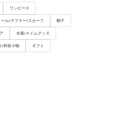
ワンピース
トール/マフラー/スカーフ
帽子
ア
水着/スイムグッズ
衣/和装小物
ギフト