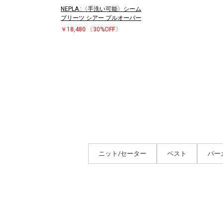
NEPLA.:〈手洗い可能〉シーム
プリーツ シアー プルオーバー
￥18,480
〔30%OFF〕
ニット/セーター
ベスト
パー