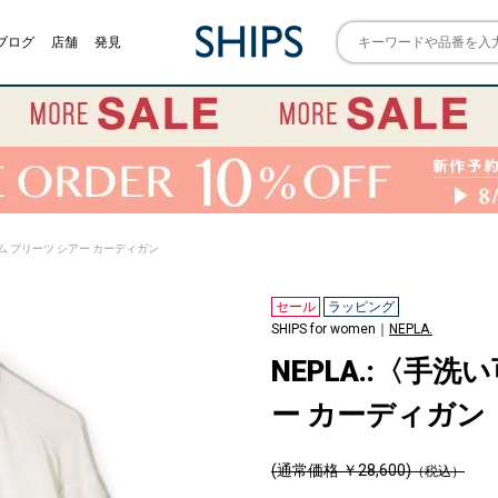
ブログ
店舗
発見
ーム プリーツ シアー カーディガン
セール
ラッピング
SHIPS for women｜
NEPLA.
NEPLA.:〈手
ー カーディガン
(通常価格 ￥28,600)
（税込）