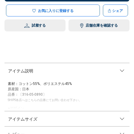
お気に入りに登録する
シェア
試着する
店舗在庫を確認する
アイテム説明
素材：コットン55%、ポリエステル45%
原産国：日本
品番：〔316-05-0890〕
SHIPS各店へはこちらの品番にてお問い合わせ下さい。
■デザイン
形は見頃も袖も程よいAラインシルエットで、背中の長いリボンがポイン
アイテムサイズ
トとなったデザインになっています。
■素材
レビュー
コンパクトスピニングという糸表面の毛羽を抑える紡績方法を用いた綿に
ポリエステルをカバーリングした糸をミラノリブにした素材です。