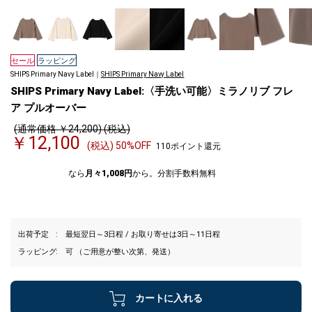
セール
ラッピング
SHIPS Primary Navy Label｜
SHIPS Primary Navy Label
SHIPS Primary Navy Label:〈手洗い可能〉ミラノリブ フレ
ア プルオーバー
(通常価格 ￥24,200) (税込)
￥12,100
(税込) 50%OFF
110ポイント還元
なら
月々1,008円
から。分割手数料無料
出荷予定
最短翌日～3日程 / お取り寄せは3日～11日程
ラッピング
可 （ご用意が整い次第、発送）
カートに入れる