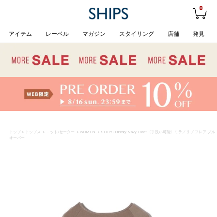
0
アイテム
レーベル
マガジン
スタイリング
店舗
発見
トップ
>
トップス
>
ニット/セーター
>
WOMEN
> SHIPS Primary Navy Label:〈手洗い可能〉ミラノリブ フレア プル
オーバー