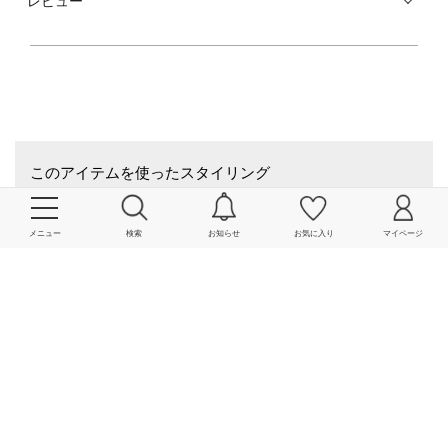
生地感にハリコシがある為立体的なきれいなシルエットがでており、又型
崩れしにくいのが特徴です。
手洗いが可能なのもうれしいポイントです。
■お問い合わせ品番：316-05-0890
【SHIPS Primary Navy Label】(シップス プライマリー ネイビー レーベル)
大人の街、銀座で生まれたSHIPSのドレスダウン・カジュアルスタイル、
このアイテムを使ったスタイリング
トラディショナルスタイルをベースにしながら、現在進行形のベーシック
を提案します。
162cm / ONE SIZE
※末永く愛用頂く為に、アテンションタグを必ずご確認の上、着用又はお
取り扱いください。
メニュー
検索
お知らせ
お気に入り
マイページ
パンプス
ブローチ/コサ
￥17,050
￥4,543
(50%OFF)
(30%OFF)
162cm / ONE SIZE