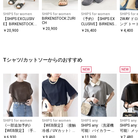
SHIPS for women
SHIPS for women
SHIPS for women
SHIPS for
BIRKENSTOCK:ZURI
【SHIPS EXCLUSIV
《予約》【SHIPS EX
2WAY ド
CH
E】BIRKENSTOCK:SI
CLUSIVE】BIRKENST
ング トー
￥
20,900
ENA RIVET
OCK: BOSTON REVE
￥
20,900
￥
26,400
￥
4,400
T
Tシャツ/カットソーからのおすすめ
NEW
NEW
SHIPS for women
SHIPS for women
SHIPS any
SHIPS any
《一部追加予約》
【WEB限定】〈接触
SHIPS any:〈洗濯機
SHIPS a
【WEB限定】〈手洗
冷感 / UVカット〉シ
可能〉バイカラー シ
可能〉メッ
い可能〉アイレット
アー オーガンジー コ
ョートスリーブ プル
ー ハンカ
￥
6,930
￥
9,460
￥
11,000
￥
7,480