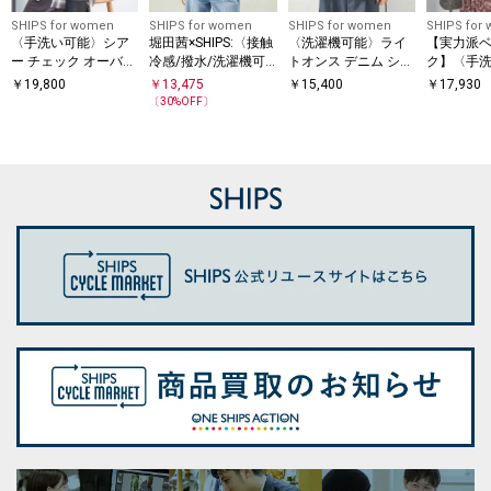
SHIPS for women
SHIPS for women
SHIPS for women
SHIPS for
〈手洗い可能〉シア
堀田茜×SHIPS:〈接触
〈洗濯機可能〉ライ
【実力派
ー チェック オーバー
冷感/撥水/洗濯機可
トオンス デニム ショ
ク】〈手
サイズ シャツ
能〉TEXBRID(R) ギャ
ート シャツ
シルク混 
￥
19,800
￥
13,475
￥
15,400
￥
17,930
ザー ブラウス
シャツ
〔
30
%OFF〕