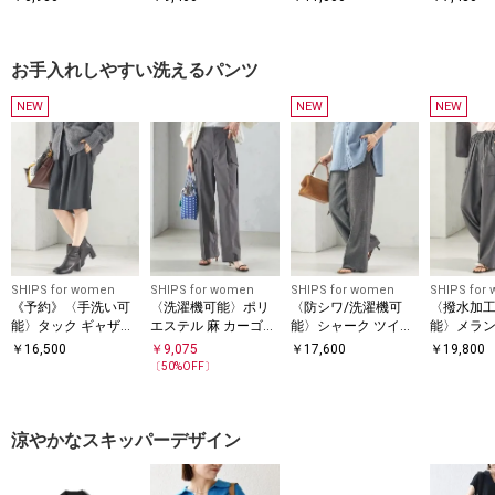
クルーネック プルオ
ンビ プルオーバー
オーバー
ドッキング 
ーバー
お手入れしやすい洗えるパンツ
NEW
NEW
NEW
SHIPS for women
SHIPS for women
SHIPS for women
SHIPS for
《予約》〈手洗い可
〈洗濯機可能〉ポリ
〈防シワ/洗濯機可
〈撥水加工
能〉タック ギャザー
エステル 麻 カーゴ
能〉シャーク ツイー
能〉メラン
ハーフ パンツ
パンツ
ド ストレッチ 2タッ
フィールド
￥
16,500
￥
9,075
￥
17,600
￥
19,800
ク パンツ
〔
50
%OFF〕
涼やかなスキッパーデザイン