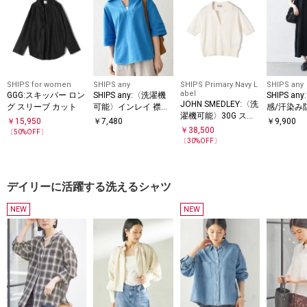
SHIPS for women
SHIPS any
SHIPS Primary Navy L
SHIPS any
abel
GGG:スキッパー ロン
SHIPS any:〈洗濯機
SHIPS a
JOHN SMEDLEY:〈洗
グ スリーブ カット
可能〉インレイ 襟付
感/汗染み
濯機可能〉30G スキ
き スキッパー ハーフ
洗濯機可
￥
15,950
￥
7,480
￥
9,900
ッパー ショート スリ
スリーブ プルオーバ
￥
38,500
パー Aラ
〔
50
%OFF〕
ーブ
ー
〔
30
%OFF〕
ース
デイリーに活躍する洗えるシャツ
NEW
NEW