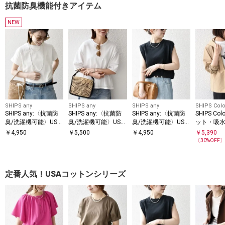
抗菌防臭機能付きアイテム
NEW
SHIPS any
SHIPS any
SHIPS any
SHIPS Colo
SHIPS any:〈抗菌防
SHIPS any:〈抗菌防
SHIPS any:〈抗菌防
SHIPS Co
臭/洗濯機可能〉USA
臭/洗濯機可能〉USA
臭/洗濯機可能〉USA
ット・吸
コットン フレンチス
コットン 配色 ステッ
コットン ラウンドヘ
菌防臭〉
￥
4,950
￥
5,500
￥
4,950
￥
5,390
リーブ TEE
チ ワイド TEE
ム ノースリーブ TEE
ェーブ パ
〔
30
%OFF
定番人気！USAコットンシリーズ