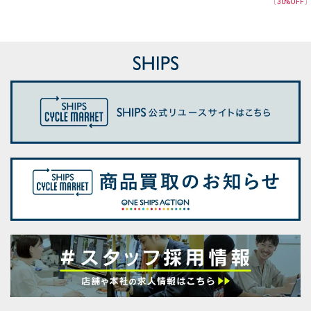
〔
30
%OFF
ンネック TEE
トップス