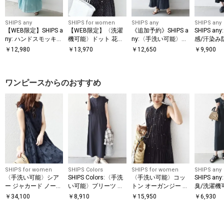
SHIPS any
SHIPS for women
SHIPS any
SHIPS any
【WEB限定】SHIPS a
【WEB限定】〈洗濯
《追加予約》SHIPS a
SHIPS a
ny: ハンドスモッキン
機可能〉ドット 花柄
ny:〈手洗い可能〉ド
感/汗染み
グ コットン フレア
サイド プリーツ フレ
ット バンドカラー フ
洗濯機可
￥
12,980
￥
13,970
￥
12,650
￥
9,900
ノースリーブ ワンピ
ンチスリーブ ワンピ
レンチ プリーツ ロン
パー Aラ
ース
ース
グ ワンピース
ース
ワンピースからのおすすめ
SHIPS for women
SHIPS Colors
SHIPS for women
SHIPS any
〈手洗い可能〉シア
SHIPS Colors:〈手洗
〈手洗い可能〉コッ
SHIPS a
ー ジャカード ノース
い可能〉プリーツ デ
トン オーガンジー 刺
臭/洗濯機
リーブ ワンピース
ザイン シャツ ワンピ
繍 ウエスト ドロスト
コットン 
￥
34,100
￥
8,910
￥
15,950
￥
6,930
ース2◇
ワンピース
ック Aラ
ース