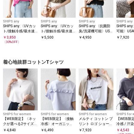
SHIPS any
SHIPS any
SHIPS any
SHIPS any
SHIPS any:〈UVカッ
SHIPS any:〈UVカッ
SHIPS any:〈抗菌防
SHIPS a
ト/接触冷感/吸水速
ト/接触冷感/吸水速
臭/洗濯機可能〉USA
可能〉US
乾/洗濯機可能〉USA
乾/洗濯機可能〉USA
コットン ラウンドヘ
裏起毛 ジ
￥
3,850
￥
5,500
￥
4,950
￥
7,920
コットン フレア TEE
コットン ツイスト TE
ム ノースリーブ TEE
ット パー
〔
30
%OFF〕
E
着心地抜群コットンTシャツ
SHIPS for women
SHIPS for women
SHIPS for women
SHIPS for
【WEB限定】〈ネッ
【WEB限定】〈接触
メルティ コットン プ
【WEB限
クが選べる2サイズ展
冷感〉オーガニック
リント ロゴ ショート
冷感 / 汗
開〉オーガニックコ
コットン フリル TEE
スリーブ Tシャツ
工〉オーガ
￥
4,840
￥
6,490
￥
7,920
￥
4,543
ットン バリエーショ
ットン 裾