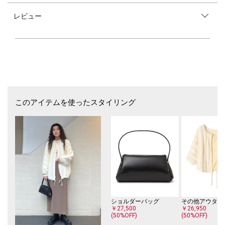
■デザイン
レビュー
脇はぎをなくして前後ともにピンタックを施したIラインのジョーゼット
スカート。
スクエアシルエットでスッキリとした形です。
ウエストは素材の伸縮性を活かし楽ちんながらも、キレイ見えするデザイ
ンでオンオフ問わずお使いいただけるアイテムです。
■素材
ふくらみ感とドレープ性に優れたバックサテンジョーゼット生地。
ビンテージ繊維加工（SY加工）を施すことで、エアリーで上品な風合い
とリラックス感のあるシワを表現しています。
このアイテムを使ったスタイリング
さらりとした肌触りと伸縮性が特徴で、適度な厚みが身体のラインを拾わ
ず着心地の良い一着です。
■コーディネート
普段使いはもちろん、落ち着いたシルエットがオフィススタイルにもマッ
チします。
キレイめからカジュアルまで、幅広くコーディネートにお使いいただけま
す。
シンプルなカットソーやオーバーサイズのシャツ、華奢なブラウスなど合
わせるトップスを選びません。
様々なシューズとも相性が良く、季節問わずオールシーズン着用していた
ショルダーバッグ
その他アウター
だけます。
￥27,500
￥26,950
(50%OFF)
(50%OFF)