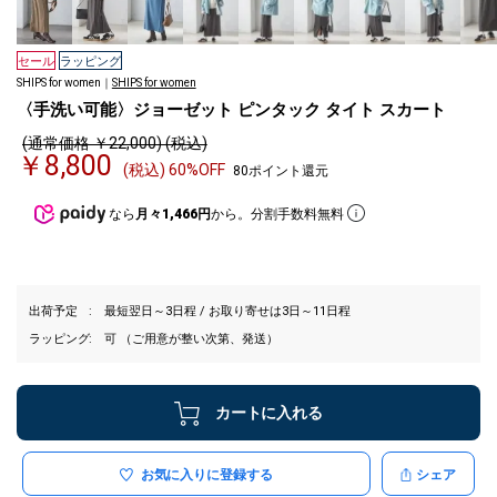
セール
ラッピング
SHIPS for women｜
SHIPS for women
〈手洗い可能〉ジョーゼット ピンタック タイト スカート
(通常価格 ￥22,000) (税込)
￥8,800
(税込) 60%OFF
80ポイント還元
なら
月々1,466円
から。分割手数料無料
出荷予定
最短翌日～3日程 / お取り寄せは3日～11日程
ラッピング
可 （ご用意が整い次第、発送）
カートに入れる
お気に入りに登録する
シェア