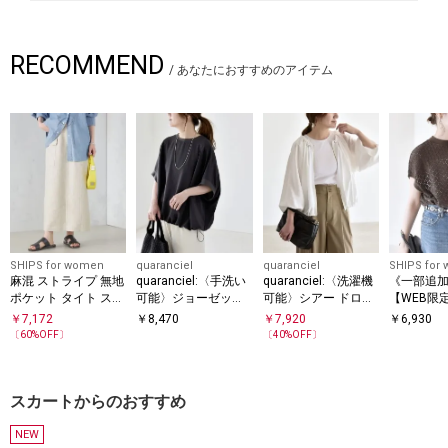
RECOMMEND
/
あなたにおすすめのアイテム
SHIPS for women
quaranciel
quaranciel
SHIPS for
麻混 ストライプ 無地
quaranciel:〈手洗い
quaranciel:〈洗濯機
《一部追
ポケット タイト スカ
可能〉ジョーゼット
可能〉シアー ドロス
【WEB限
ート ◇
ハーフスリーブ ドロ
ト ギャザー ショート
い可能〉
￥
7,172
￥
8,470
￥
7,920
￥
6,930
スト ルーズ ブラウス
ブルゾン
クルーネッ
〔
60
%OFF〕
〔
40
%OFF〕
ーバー
スカートからのおすすめ
NEW