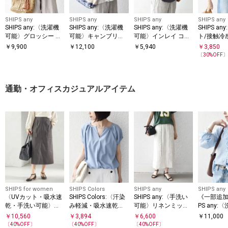
SHIPS any
SHIPS any
SHIPS any
SHIPS any
SHIPS any:〈洗濯機
SHIPS any:〈洗濯機
SHIPS any:〈洗濯機
SHIPS a
可能〉グロッシー ド
可能〉キャンブリッ
可能〉インレイ コク
ト/接触冷
ロスト バンドカラー
ク ハシゴレース ピン
ーン ショートスリー
乾/洗濯機
￥
9,900
￥
12,100
￥
5,940
￥
3,850
フレンチ シャツ
タック フレンチ ブラ
ブ プルオーバー
コットン フ
〔
30
%OFF
ウス
通勤・オフィスカジュアルアイテム
SHIPS for women
SHIPS Colors
SHIPS any
SHIPS any
〈UVカット・吸水速
SHIPS Colors:〈汗染
SHIPS any:〈手洗い
《一部追加
乾・手洗い可能〉綿
み軽減・吸水速乾〉A
可能〉リネンミック
PS any:
麻混 オックス ポケッ
SSET(TM) ギャザー
ス Iライン フリル イ
能〉フリル
￥
10,560
￥
3,894
￥
6,600
￥
11,000
ト タイト スカート
ブラウス◇
ージー スカート
タンド & 
〔
40
%OFF〕
〔
40
%OFF〕
〔
40
%OFF〕