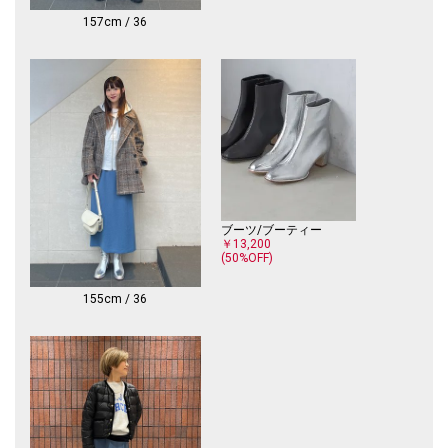
■お問い合わせ品番：313-24-0745
157cm / 36
-------------------------------------
生地の厚み：中間
伸縮性：やや有
透け感：無
光沢感：無
水洗い：可
-------------------------------------
ブーツ/ブーティー
※撮影環境により商品の色味が異なって見える場合がございます。商品の
￥13,200
お色味は、物撮り画像をご参考にしてください。
(50%OFF)
※末永く愛用頂く為に、アテンションタグを必ずご確認の上、着用又はお
取り扱いください。
155cm / 36
※画像の商品はサンプルです。
実際の商品と仕様、加工、サイズが若干異なる場合がございます。