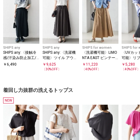
SHIPS any
SHIPS any
SHIPS for women
SHIPS for
SHIPS any:〈接触冷
SHIPS any:〈洗濯機
〈洗濯機可能〉LIMO
〈UVカット
感/汗染み防止加工/
可能〉ツイル アウト
NTA EAST ビンテー
可能〉リブ
洗濯機可能〉Iライン
シーム イージー ギャ
ジ タフタ ギャザー
ー 2WAY
￥
6,490
￥
9,625
￥
11,220
￥
5,280
イージー スカート
ザー スカート
スカート
スカート
〔
30
%OFF〕
〔
40
%OFF〕
〔
40
%OFF
着回し力抜群の洗えるトップス
NEW