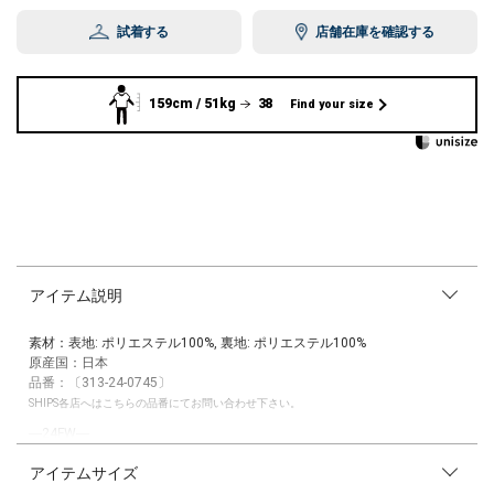
試着する
店舗在庫を確認する
159cm / 51kg
38
Find your size
アイテム説明
素材：表地: ポリエステル100%, 裏地: ポリエステル100%
原産国：日本
品番：〔313-24-0745〕
SHIPS各店へはこちらの品番にてお問い合わせ下さい。
―24FW―
アイテムサイズ
シーン問わず活躍するジョーゼットスカート