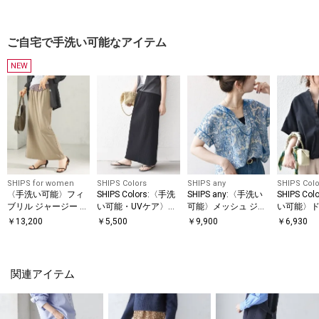
ャツ ブラ
ご自宅で手洗い可能なアイテム
NEW
SHIPS for women
SHIPS Colors
SHIPS any
SHIPS Colo
〈手洗い可能〉フィ
SHIPS Colors:〈手洗
SHIPS any:〈手洗い
SHIPS Co
ブリル ジャージー ロ
い可能・UVケア〉テ
可能〉メッシュ ジャ
い可能〉ド
ング スカート
レコ タイトスカート
カード カフタン スキ
ャツ◇
￥
13,200
￥
5,500
￥
9,900
￥
6,930
◇
ッパー ブラウス
関連アイテム