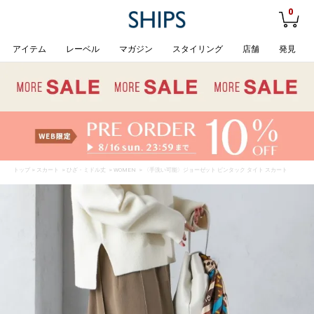
0
アイテム
レーベル
マガジン
スタイリング
店舗
発見
トップ
>
スカート
>
ひざ・ミドル丈
>
WOMEN
> 〈手洗い可能〉ジョーゼット ピンタック タイト スカート