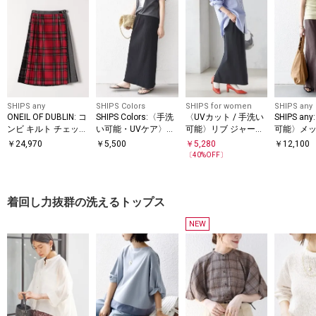
SHIPS any
SHIPS Colors
SHIPS for women
SHIPS any
ONEIL OF DUBLIN: コ
SHIPS Colors:〈手洗
〈UVカット / 手洗い
SHIPS a
ンビ キルト チェック
い可能・UVケア〉テ
可能〉リブ ジャージ
可能〉メッ
スカート 25AW
レコ タイトスカート
ー 2WAY ストレッチ
ー スカー
￥
24,970
￥
5,500
￥
5,280
￥
12,100
◇
スカート
〔
40
%OFF〕
着回し力抜群の洗えるトップス
NEW