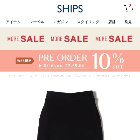
0
アイテム
レーベル
マガジン
スタイリング
店舗
発見
トップ
>
スカート
>
ロング・マキシ丈
>
WOMEN
> Onit:〈手洗い可能〉ダブル ガーゼ タイト ロング スカート