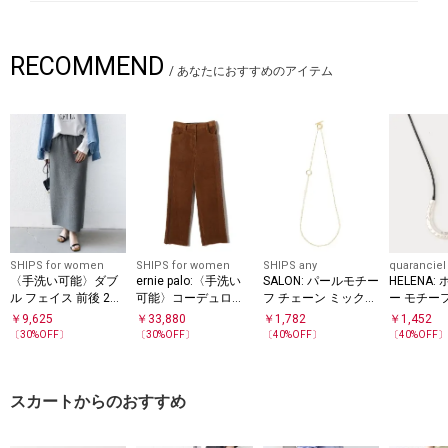
RECOMMEND
/
あなたにおすすめのアイテム
SHIPS for women
SHIPS for women
SHIPS any
quaranciel
〈手洗い可能〉ダブ
ernie palo:〈手洗い
SALON: パールモチー
HELENA
ル フェイス 前後 2W
可能〉コーデュロイ
フ チェーン ミックス
ー モチー
AY スカート
パンツ
マンテル ネックレス
ネックレ
￥
9,625
￥
33,880
￥
1,782
￥
1,452
〔
30
%OFF〕
〔
30
%OFF〕
〔
40
%OFF〕
〔
40
%OFF
スカートからのおすすめ