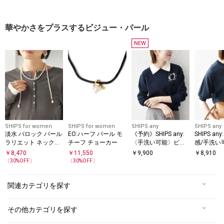
トップス
華やかさをプラスするビジュー・パール
NEW
SHIPS for women
SHIPS for women
SHIPS any
SHIPS any
淡水 バロック パール
EO:ハーフ パール モ
《予約》SHIPS any:
SHIPS a
ラリエット ネックレ
チーフ チョーカー
〈手洗い可能〉ビジ
感/手洗い
ス
ュー バイカラー コン
ュー ヘン
￥
8,470
￥
11,550
￥
9,900
￥
8,910
パクト ニット プルオ
ニット プ
〔
30
%OFF〕
〔
30
%OFF〕
ーバー
関連カテゴリを探す
その他カテゴリを探す