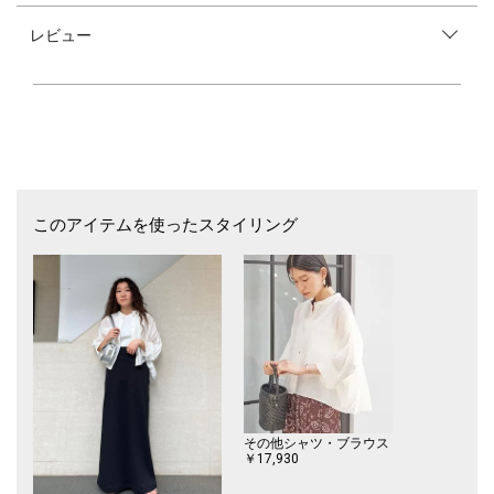
レビュー
■お問い合わせ品番：313-21-2533
※末永く愛用頂く為に、アテンションタグ・洗濯ネームを必ずご確認の
上、着用又はお取り扱い下さい。
このアイテムを使ったスタイリング
その他シャツ・ブラウス
￥17,930