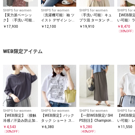
SHIPS for women
SHIPS for women
SHIPS for women
SHIPS for
【実力派ベーシッ
〈洗濯機可能〉袖 ツ
〈手洗い可能〉キュ
【WEB限
ク】〈手洗い可能〉
イスト デザイン シア
プラ混 タータン チェ
い可能〉
シルク混 シアー 羽織
ー ドッキング TEE
ック ブラウス
ルーゼ ロ
￥
17,930
￥
12,100
￥
19,910
￥
8,470
シャツ
ブ プルオ
〔
30
%OFF
WEB限定アイテム
SHIPS for women
SHIPS for women
SHIPS for women
SHIPS for
【WEB限定】〈接触
【WEB限定】バック
【一部WEB限定/ SHI
【WEB限
冷感 / 汗染み防止加
タック ショート スリ
PS別注】Champion:
い可能〉レ
工〉オーガニック コ
ーブ ロゴ プリント T
タイト スカート
ビ ショー
￥
4,543
￥
6,380
￥
5,280
￥
11,550
EE
ットン 裾 ドロスト
カットソ
〔
30
%OFF〕
〔
40
%OFF〕