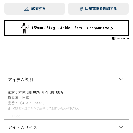
試着する
店舗在庫を確認する
159cm / 51kg
Ankle +8cm
Find your size
アイテム説明
素材：本体: 綿100%, 別布: 綿100%
原産国：日本
品番：〔313-21-2533〕
SHIPS各店へはこちらの品番にてお問い合わせ下さい。
―24SS―
アイテムサイズ
▼シリーズもございます。
ダブル ガーゼ カップ付 アメスリ タンク（品番：312-41-0606）