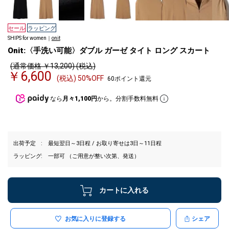
セール
ラッピング
SHIPS for women｜
onit
Onit:〈手洗い可能〉ダブル ガーゼ タイト ロング スカート
(通常価格 ￥13,200) (税込)
￥6,600
(税込) 50%OFF
60ポイント還元
なら
月々1,100円
から。分割手数料無料
出荷予定
最短翌日～3日程 / お取り寄せは3日～11日程
ラッピング
一部可 （ご用意が整い次第、発送）
カートに入れる
お気に入りに登録する
シェア