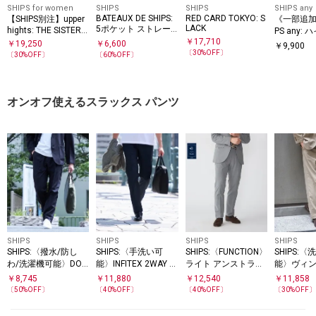
SHIPS for women
SHIPS
SHIPS
SHIPS any
BATEAUX DE SHIPS:
RED CARD TOKYO: S
【SHIPS別注】upper
《一部追加
LACK
5ポケット ストレー
hights: THE SISTER
PS any:
MIDRISE
ト デニム パンツ
￥
17,710
デニムパンツ
￥
19,250
￥
6,600
￥
9,900
〔
30
%OFF〕
any DENI
〔
30
%OFF〕
〔
60
%OFF〕
オンオフ使えるスラックス パンツ
SHIPS
SHIPS
SHIPS
SHIPS
SHIPS:〈撥水/防し
SHIPS:〈手洗い可
SHIPS:〈FUNCTION〉
SHIPS:
わ/洗濯機可能〉DOT
能〉INFITEX 2WAY ス
ライト アンストラク
能〉ヴィン
AIR(R)スラックス(セ
トレッチ スラックス
チャード スラックス
イク ナイ
￥
8,745
￥
11,880
￥
12,540
￥
11,858
ットアップ対応)
(セットアップ対応)
ー スラッ
〔
50
%OFF〕
〔
40
%OFF〕
〔
40
%OFF〕
〔
30
%OFF
アップ対応