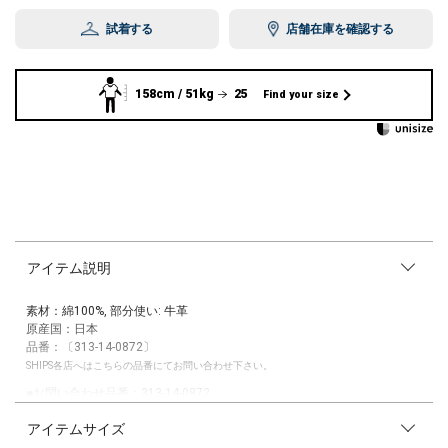
試着する
店舗在庫を確認する
158cm / 51kg
25
Find your size
アイテム説明
素材：綿100%, 部分使い: 牛革
原産国：日本
品番：〔313-14-0872〕
SHIPS各店へはこちらの品番にてお問い合わせ下さい。
■お問い合わせ品番：313-14-0872
アイテムサイズ
【KURO】(クロ)
2010年イタリアで開催されたPITTI UOMOにてコレクションを発表。歴史