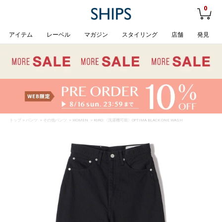
0
アイテム
レーベル
マガジン
スタイリング
店舗
発見
トップ
>
パンツ
>
その他パンツ
>
WOMEN
> KURO:〈洗濯機可能〉OPTIMA BLACK ONE WASH