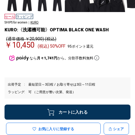
セール
ラッピング
SHIPS for women｜
KURO
KURO:〈洗濯機可能〉OPTIMA BLACK ONE WASH
(通常価格 ￥20,900) (税込)
￥10,450
(税込) 50%OFF
95ポイント還元
なら
月々1,741円
から。分割手数料無料
出荷予定
最短翌日～3日程 / お取り寄せは3日～11日程
ラッピング
可 （ご用意が整い次第、発送）
カートに入れる
お気に入りに登録する
シェア