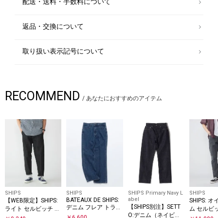
配送・送料・手数料について
返品・交換について
取り扱い表示記号について
RECOMMEND
/
あなたにおすすめのアイテム
SHIPS
SHIPS
SHIPS Primary Navy L
SHIPS
abel
BATEAUX DE SHIPS:
【WEB限定】SHIPS:
SHIPS:
【SHIPS別注】SETT
デニム フレア トラウ
ライト セルビッチ デ
ム セルビ
O:デニム（ネイビ
ザース
ニム イージー スラッ
ット フェ
￥
6,600