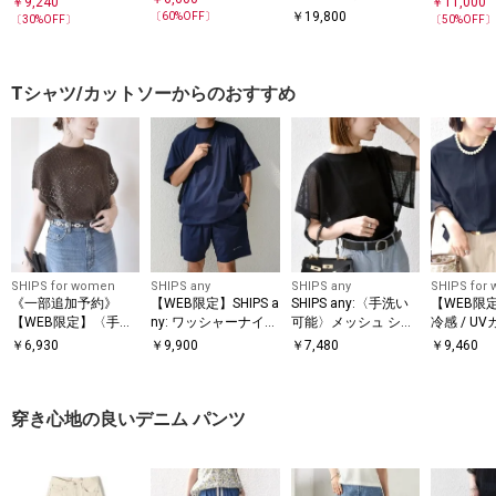
￥
9,240
￥
11,000
ー）
クス
￥
19,800
ク デニム
〔
60
%OFF〕
〔
30
%OFF〕
〔
50
%OFF
Tシャツ/カットソーからのおすすめ
SHIPS for women
SHIPS any
SHIPS any
SHIPS for
《一部追加予約》
【WEB限定】SHIPS a
SHIPS any:〈手洗い
【WEB限
【WEB限定】〈手洗
ny: ワッシャーナイロ
可能〉メッシュ シア
冷感 / U
い可能〉アイレット
ン スピンドル Tシャ
ー ハンカチ スリーブ
アー オー
￥
6,930
￥
9,900
￥
7,480
￥
9,460
クルーネック プルオ
ツ＋イージーショー
ドッキング TEE
ンビ プル
ーバー
ツ セットアップ◆
穿き心地の良いデニム パンツ