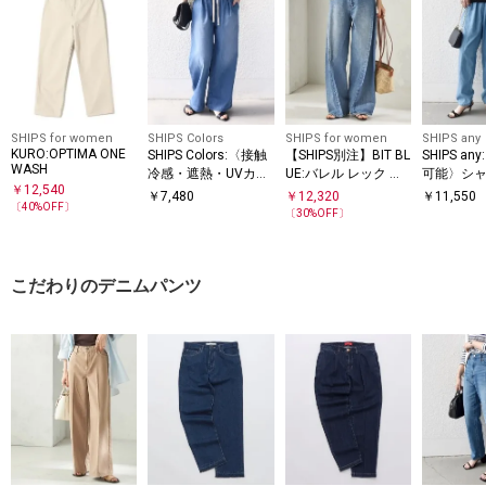
SHIPS for women
SHIPS Colors
SHIPS for women
SHIPS any
KURO:OPTIMA ONE
SHIPS Colors:〈接触
【SHIPS別注】BIT BL
SHIPS a
WASH
冷感・遮熱・UVカッ
UE:バレル レック デ
可能〉シ
￥
12,540
ト〉ファンクション
ニム パンツ
デニム ポ
￥
7,480
￥
12,320
￥
11,550
〔
40
%OFF〕
デニム イージー パン
パード パ
〔
30
%OFF〕
ツ◇
こだわりのデニムパンツ