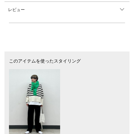
を受け継いだ日本職人の伝統技術からなるこだわりのモノづくりが特徴。
レビュー
オリジナルの生地開発、建築的要素を取り入れ構築されたモダンなデザイ
ン、クラフトマンシップ、それぞれの要素を凝縮し融合させ、常に先を見
据えた価値を見出すコレクション。
※末永く愛用頂く為に、アテンションタグ・洗濯ネームを必ずご確認の
上、着用又はお取り扱い下さい。
このアイテムを使ったスタイリング