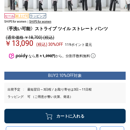
セール
裾上げ可
ラッピング
SHIPS for women｜
SHIPS for women
〈手洗い可能〉ストライプ ツイル ストレート パンツ
(通常価格 ￥18,700) (税込)
￥13,090
(税込) 30%OFF
119ポイント還元
なら
月々1,090円
から。分割手数料無料
BUY2 10%OFF対象
出荷予定
最短翌日～3日程 / お取り寄せは3日～11日程
ラッピング
可 （ご用意が整い次第、発送）
カートに入れる