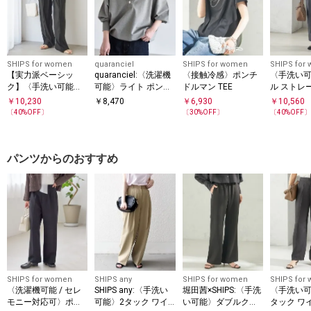
SHIPS for women
quaranciel
SHIPS for women
SHIPS for
【実力派ベーシッ
quaranciel:〈洗濯機
〈接触冷感〉ポンチ
〈手洗い
ク】〈手洗い可能〉
可能〉ライト ポンチ
ドルマン TEE
ル ストレ
レーヨン ナイロン イ
ドロスト ポロ プルオ
（セット
￥
10,230
￥
8,470
￥
6,930
￥
10,560
ージー パンツ
ーバー
応）
〔
40
%OFF〕
〔
30
%OFF〕
〔
40
%OFF
パンツからのおすすめ
SHIPS for women
SHIPS any
SHIPS for women
SHIPS for
〈洗濯機可能 / セレ
SHIPS any:〈手洗い
堀田茜×SHIPS:〈手洗
〈手洗い
モニー対応可〉ポリ
可能〉2タック ワイ
い可能〉ダブルクロ
タック ワ