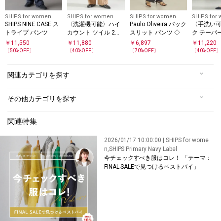
SHIPS for women
SHIPS for women
SHIPS for women
SHIPS for
SHIPS NINE CASE:ス
〈洗濯機可能〉ハイ
Paulo Oliveira バック
〈手洗い
トライプ パンツ
カウント ツイル 2タ
スリット パンツ ◇
ク テーパ
ック ワイド パンツ
（セット
￥
11,550
￥
11,880
￥
6,897
￥
11,220
応）
〔
50
%OFF〕
〔
40
%OFF〕
〔
70
%OFF〕
〔
40
%OFF
関連カテゴリを探す
その他カテゴリを探す
関連特集
2026/01/17 10:00:00 | SHIPS for wome
n,SHIPS Primary Navy Label
今チェックすべき服はコレ！ 「テーマ：
FINAL SALEで見つけるベストバイ」