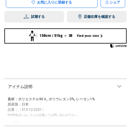
お気に入りに登録する
シェア
試着する
店舗在庫を確認する
158cm / 51kg
38
Find your size
アイテム説明
素材：ポリエステル96％, ポリウレタン3%, レーヨン1%
原産国：日本
品番：〔313-12-2201〕
SHIPS各店へはこちらの品番にてお問い合わせ下さい。
―24FW―