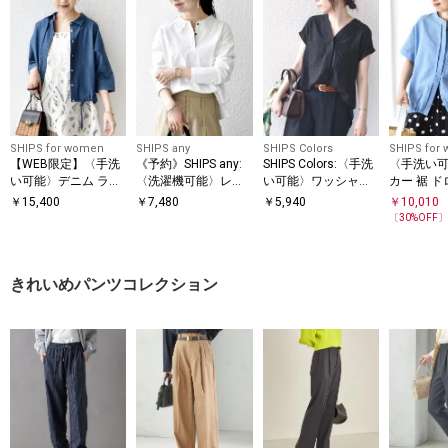
SHIPS for women
SHIPS any
SHIPS Colors
SHIPS for
【WEB限定】〈手洗
《予約》SHIPS any:
SHIPS Colors:〈手洗
〈手洗い
い可能〉デニム ライ
〈洗濯機可能〉レー
い可能〉ワッシャーV
カー 裾 ド
ク タック 裾 ドロス
ス カラー ロングスリ
ネック フレンチスリ
ルマン ブ
￥
15,400
￥
7,480
￥
5,940
￥
10,010
ト 羽織 シャツ
ーブ ポロ プルオーバ
ーブシャツ◇
〔
30
%OFF
ー
きれいめパンツコレクション