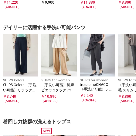
エステル レーヨン ダ
ド パンツ
ス ベルト 付き パン
￥
11,220
￥
9,900
￥
11,880
￥
8,800
ンボール ストレート
ツ
〔
40
%OFF〕
〔
40
%OFF〕
〔
50
%OFF
パンツ
デイリーに活躍する手洗い可能パンツ
SHIPS Colors
SHIPS for women
SHIPS for women
SHIPS for
troisiemeCHACO:
SHIPS Colors:〈手洗
〈手洗い可能〉綿麻
〈手洗い
〈手洗い可能〉テー
い可能〉リラックス
ビエラ 2タック パン
毛 スリム
パード パンツ
ワイドパンツ◇
ツ
パンツ
￥
9,240
￥
3,740
￥
10,890
￥
8,800
〔
40
%OFF〕
〔
50
%OFF〕
〔
40
%OFF〕
〔
50
%OFF
着回し力抜群の洗えるトップス
NEW