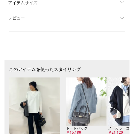
アイテムサイズ
穿き心地抜群！シルエットにこだわった美脚ストレートパンツ
■デザイン
レビュー
すとんと落ちる絶妙な着丈と、脚のラインを拾わずにすっきり見せるシル
エットを追求し、微修正を重ねてリニューアルした商品です。
ウエスト前側はスッキリとフラットで、前脇からゴムギャザーになってい
ます。
脚が長く見えるストレートパンツで、センタープレスを入れる事でより美
脚効果のあるパンツに仕上げております。
■素材
ドライタッチなポリエステルを使用しているため、ハリ感がありシルエッ
トが綺麗に出るのが特徴です。
このアイテムを使ったスタイリング
きちんと感のある表面感でありながら、ストレッチ性があるため着心地も
抜群の素材になっています。
ご自宅で手洗いが可能です。
■コーディネート
Tシャツやカットソーで普段使いから、ブラウスで通勤合わせまで幅広く
コーディネートができます。
フロントインでセンタープレスを強調することでスタイルアップにつなが
ります。
■お問い合わせ品番：313-12-2201
トートバッグ
ノーカラーコー
￥15,180
￥21,120