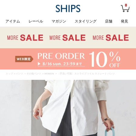
0
アイテム
レーベル
マガジン
スタイリング
店舗
発見
トップ
>
パンツ
>
その他パンツ
>
WOMEN
> 〈手洗い可能〉ストライプ ツイル ストレート パンツ