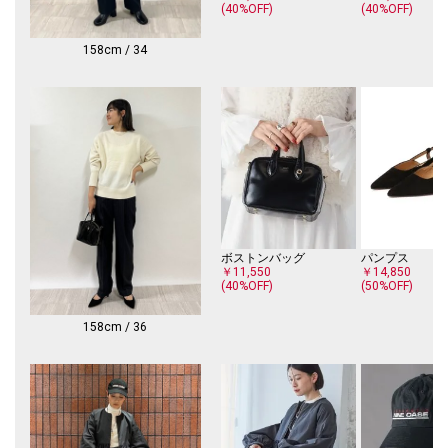
(40%OFF)
(40%OFF)
▼シリーズもございます。
ツイル ストレート パンツ（品番：313-12-2194）
158cm / 34
-------------------------------------
生地の厚み：中間
伸縮性：やや有
透け感：無
光沢感：無
水洗い：可
-------------------------------------
※撮影環境により商品の色味が異なって見える場合がございます。商品の
ボストンバッグ
パンプス
お色味は、物撮り画像をご参考にしてください。
￥11,550
￥14,850
※末永く愛用頂く為に、アテンションタグを必ずご確認の上、着用又はお
(40%OFF)
(50%OFF)
取り扱いください。
158cm / 36
※画像の商品はサンプルです。
実際の商品と仕様、加工、サイズが若干異なる場合がございます。