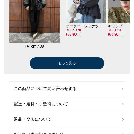
テーラードジャケット
キャップ
￥12,320
￥3,168
(60%OFF)
(60%OFF)
161cm / 38
もっと見る
ショルダーバッグ
ショルダーバッグ
パンプス
モカシン/デッキシューズ
ネックレス
￥12,320
￥12,320
￥26,400
￥17,050
￥19,800
(30%OFF)
(30%OFF)
(50%OFF)
ブレスレット/
この商品について問い合わせする
￥69,300
配送・送料・手数料について
ボストンバッグ
￥11,550
(40%OFF)
返品・交換について