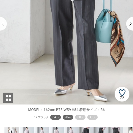
72
MODEL：162cm B78 W59 H84 着用サイズ：36
34 ○
36 ○
38 ×
40 ×
19 ブラック