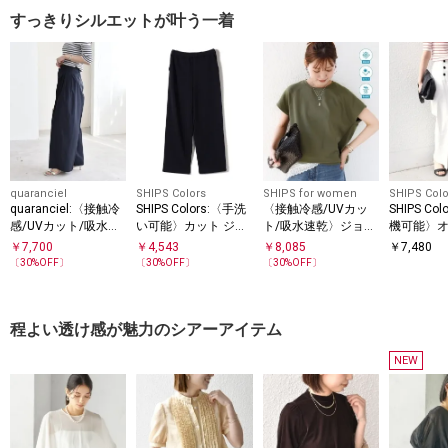
すっきりシルエットが叶う一着
quaranciel
SHIPS Colors
SHIPS for women
SHIPS Colo
quaranciel:〈接触冷
SHIPS Colors:〈手洗
〈接触冷感/UVカッ
SHIPS Co
感/UVカット/吸水速
い可能〉カット ジョ
ト/吸水速乾〉ジョー
機可能〉オ
乾/洗濯機可能〉3タ
ーゼット イージーパ
ゼット サイド タック
リンパン
￥
7,700
￥
4,543
￥
8,085
￥
7,480
ック ワイド ストレー
ンツ（セットアップ
フォルム スリーブ プ
〔
30
%OFF〕
〔
30
%OFF〕
〔
30
%OFF〕
ト パンツ
対応可能）
ルオーバー
程よい透け感が魅力のシアーアイテム
NEW