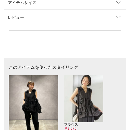
アイテムサイズ
※末永く愛用頂く為に、アテンションタグを必ずご確認の上、着用又はお
取り扱いください。
レビュー
このアイテムを使ったスタイリング
ブラウス
￥9,075