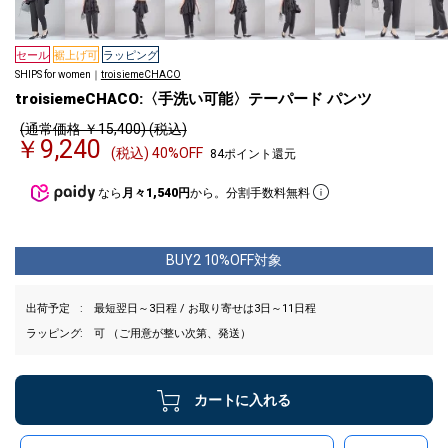
セール
裾上げ可
ラッピング
SHIPS for women｜
troisiemeCHACO
troisiemeCHACO:〈手洗い可能〉テーパード パンツ
(通常価格 ￥15,400) (税込)
￥9,240
(税込) 40%OFF
84ポイント還元
なら
月々1,540円
から。分割手数料無料
BUY2 10%OFF対象
出荷予定
最短翌日～3日程 / お取り寄せは3日～11日程
ラッピング
可 （ご用意が整い次第、発送）
カートに入れる