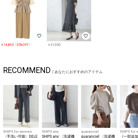
￥14,850〔50%OFF〕
￥31,900
RECOMMEND
/
あなたにおすすめのアイテム
SHIPS for women
SHIPS any
quaranciel
SHIPS for
〈手洗い可能〉DELE
SHIPS any:〈洗濯機
quaranciel:〈洗濯機
《一部追