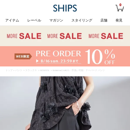
0
アイテム
レーベル
マガジン
スタイリング
店舗
発見
トップ
>
パンツ
>
スラックス
>
WOMEN
> troisiemeCHACO:〈手洗い可能〉テーパード パンツ