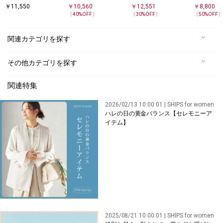
デニム ポケット テー
麻混 オックス 2タッ
ック テーパード パン
イド スラ
￥
11,550
￥
10,560
￥
12,551
￥
8,800
パード パンツ
ク ストレート パンツ
ツ
〔
40
%OFF〕
〔
30
%OFF〕
〔
50
%OFF
関連カテゴリを探す
その他カテゴリを探す
関連特集
2026/02/13 10:00:01 | SHIPS for women
ハレの日の黄金バランス【セレモニーア
イテム】
2025/08/21 10:00:01 | SHIPS for women