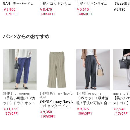
GANT テーパード パ
可能〉コットン リネ
可能〉リネンライク
【WEB限
ンツ（セットアップ
ン ペインター ワイド
パフスリーブ クルー
い可能〉
￥
9,900
￥
8,470
￥
5,610
￥
6,930
対応）
パンツ
ネック ブラウス
クルーネッ
〔
40
%OFF〕
〔
30
%OFF〕
〔
40
%OFF〕
ーバー
パンツからのおすすめ
SHIPS for women
SHIPS Primary Navy L
SHIPS for women
quaranciel
abel
〈手洗い可能／UVカ
〈UVカット / 吸水速
【美シルエ
SHIPS Primary Navy L
ット〉ドライ オック
乾 / 手洗い可能〉合
ストゴム】qu
abel:センタープレス
ス テーパード パンツ
繊 タック センター
l:〈通気性
￥
11,165
￥
9,075
￥
5,940
ストレート ライン パ
￥
9,350
プレス パンツ
速乾〉イー
〔
30
%OFF〕
〔
50
%OFF〕
〔
40
%OFF
ンツ
〔
50
%OFF〕
パード パ