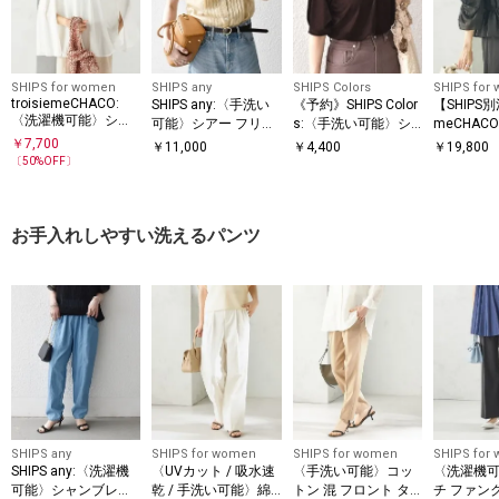
SHIPS for women
SHIPS any
SHIPS Colors
SHIPS for
troisiemeCHACO:
SHIPS any:〈手洗い
《予約》SHIPS Color
【SHIPS別注
〈洗濯機可能〉シア
可能〉シアー フリル
s:〈手洗い可能〉シ
meCHAC
ー ケープ ブラウス
バンドカラー パフ シ
アー ポリエステル ベ
可能〉シア
￥
7,700
￥
11,000
￥
4,400
￥
19,800
ャツ ブラウス
ロア 5分袖 トップス
ブラウス
〔
50
%OFF〕
◆
ー対応可
お手入れしやすい洗えるパンツ
SHIPS any
SHIPS for women
SHIPS for women
SHIPS for
SHIPS any:〈洗濯機
〈UVカット / 吸水速
〈手洗い可能〉コッ
〈洗濯機
可能〉シャンブレー
乾 / 手洗い可能〉綿
トン 混 フロント タ
チ ファン