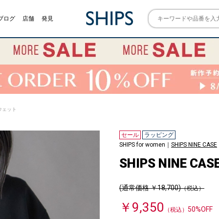
ブログ
店舗
発見
 スウェット
セール
ラッピング
SHIPS for women｜
SHIPS NINE CASE
SHIPS NINE 
(通常価格 ￥18,700)
（税込）
￥9,350
50%OFF
（税込）