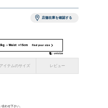
59 H84 着用サイズ：ONE SIZE
8 ワイン
店舗在庫を確認する
0kg
Waist +15cm
Find your size
アイテムのサイズ
レビュー
問い合わせ下さい。