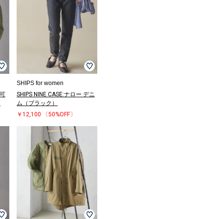
SHIPS for women
機可
SHIPS NINE CASE:ナロー デニ
ス
ム（ブラック）
￥12,100
〔50%OFF〕