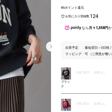
85ポイント還元
124
お気に入り登録数
なら
月々1,558円
か
出荷予定
最短翌日～3日程 /
ラッピング
可 （ご用意が整
ONE SIZE
在庫なし
ブラッ
ク
ONE SIZE
在庫なし