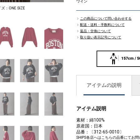
ワイン
イズ：ONE SIZE
MODEL：162cm B78 W
3
この商品について問い合わせする
配送・送料・手数料について
返品・交換について
取り扱い表示記号について
157cm / 5
アイテムの説明
アイテム説明
素材：綿100%
原産国：日本
品番：〔312-65-0010〕
SHIPS各店へはこちらの品番にてお