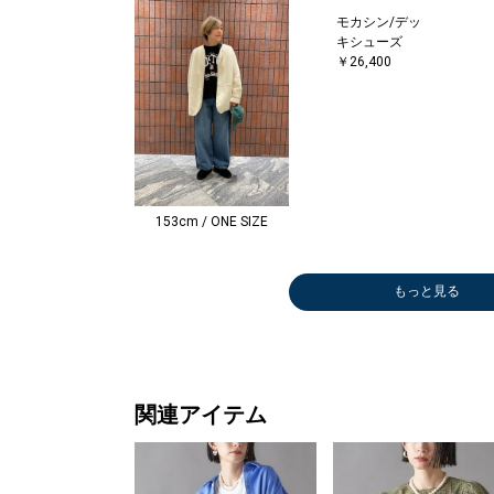
モカシン/デッ
キシューズ
￥26,400
153cm / ONE SIZE
もっと見る
ロング・マキシ
その他パンツ
ひざ・ミドル丈
その他パンツ
ストール/マフ
ロング・マキシ
ニットキャップ
ロング・マキシ
ロング・マキシ
ロング・マキシ
ブーツ/
丈
￥8,800
￥11,000
￥8,800
ラー
丈
￥2,970
丈
丈
丈
ィー
￥13,750
(50%OFF)
(50%OFF)
(50%OFF)
￥5,500
￥13,750
(50%OFF)
￥13,750
￥13,750
￥13,750
￥13,20
(50%OFF)
(50%OFF)
(50%OFF)
(50%OFF)
(50%OFF)
(50%OFF)
(50%OFF
関連アイテム