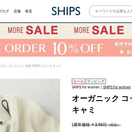
ブログ
店舗
発見
ーガニック コットン 前後 2WAY スムース キャミ
セール
ラッピング
SHIPS for women｜
SHIPS for women
オーガニック コッ
キャミ
(通常価格 ￥3,960)
（税込）