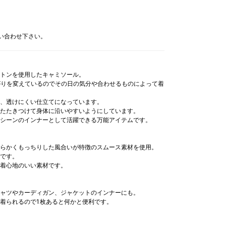
問い合わせ下さい。
トンを使用したキャミソール。
がりを変えているのでその日の気分や合わせるものによって着
、透けにくい仕立てになっています。
たたきつけて身体に沿いやすいようにしています。
シーンのインナーとして活躍できる万能アイテムです。
らかくもっちりした風合いが特徴のスムース素材を使用。
です。
着心地のいい素材です。
ャツやカーディガン、ジャケットのインナーにも。
着られるので1枚あると何かと便利です。