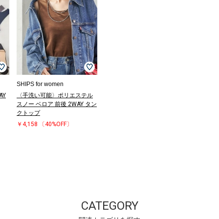
SHIPS for women
AY
〈手洗い可能〉ポリエステル
スノー ベロア 前後 2WAY タン
クトップ
￥4,158
〔40%OFF〕
CATEGORY