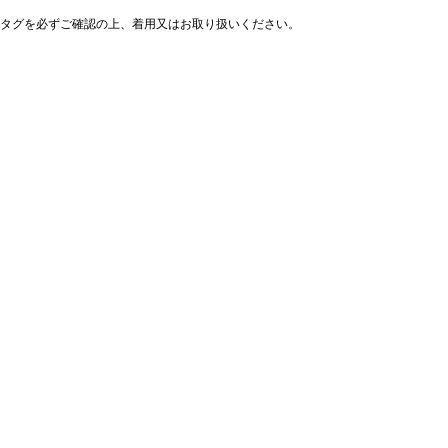
タグを必ずご確認の上、着用又はお取り扱いください。
ックレス
ックレス
,960
9,800