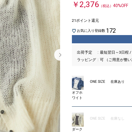
￥2,376
40%OFF
（税込）
21ポイント還元
172
お気に入り登録数
出荷予定
最短翌日～3日程 /
ラッピング
可 （ご用意が整
ONE SIZE
在庫あり
オフホ
ワイト
ONE SIZE
在庫なし
ダーク