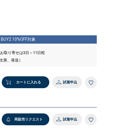
BUY2 10%OFF対象
 お取り寄せは3日～11日程
い次第、発送）
カートに入れる
試着申込
再販売リクエスト
試着申込