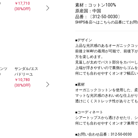
0
￥17,710
素材：コットン100%
(30%OFF)
原産国：中国
品番：〔312-50-0030〕
SHIPS各店へはこちらの品番にてお
■デザイン
上品な光沢感のあるオーガニックコッ
前後２WAYの着用が可能で、前後下
方を楽しめます。
見返しが太めでバスト部分をカバーし
上端が浮きやすいので裏側からゴムを
ンツ
サンダル/エス
ニット/セータ
何にでも合わせやすくオンオフ幅広い
0
パドリーユ
ー
￥10,780
￥11,165
■素材
(30%OFF)
(30%OFF)
オーガニックコットンを使用した、柔
マットな光沢感のきれいめな仕上がり
透けにくくストレッチ性がありとても
■コーディネート
シアートップスから透けさせたり、シ
何にでも合わせやすくオンオフ兼用で
■お問い合わせ品番：312-50-0030