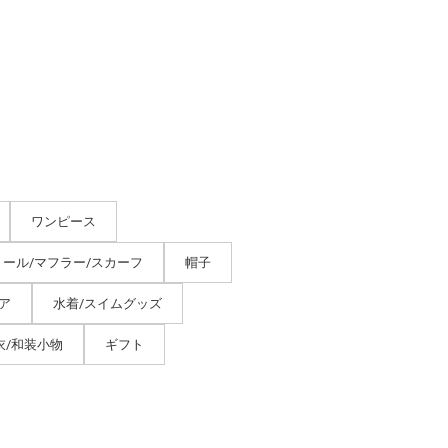
ワンピース
トール/マフラー/スカーフ
帽子
ア
水着/スイムグッズ
衣/和装小物
ギフト