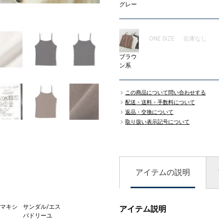
グレー
05
ONE SIZE
在庫なし
ブラウ
ン系
この商品について問い合わせする
配送・送料・手数料について
返品・交換について
取り扱い表示記号について
アイテムの説明
マキシ
サンダル/エス
スカーフ
アイテム説明
パドリーユ
￥7,920