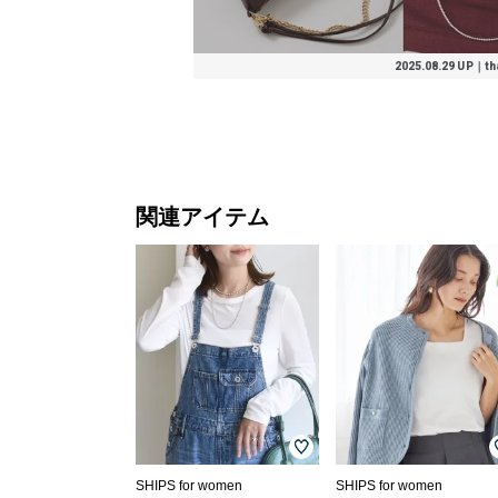
2025.08.29 UP｜that
関連アイテム
SHIPS for women
SHIPS for women