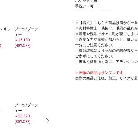
ポケット：無
手洗い：可
-------------------------------------
※【着丈】こちらの商品は肩から一番
※素材特性上、毛抜け、毛羽の乱れが
マキシ
ブーツ/ブーテ
※着用や洗濯で徐々に毛が寝てしまい
ィー
※過度な力や摩擦が加わると、縫い目
￥15,180
十分にご注意ください。
)
(40%OFF)
※撮影環境により商品の色味が異なっ
ご参考にしてください。
※末永く愛用頂く為に、アテンション
※画像の商品はサンプルです。
実際の商品と仕様、加工、サイズが若
ブーツ/ブーテ
ニット/セータ
0
ィー
ー
￥23,870
￥11,880
(30%OFF)
(40%OFF)