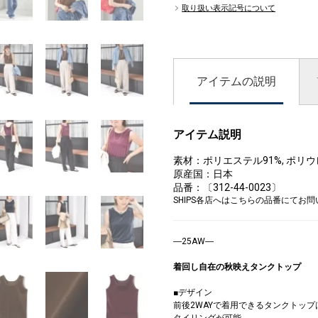
取り扱い表示記号について
アイテムの説明
アイテム説明
素材：ポリエステル91%, ポリウ
原産国：日本
品番：〔312-44-0023〕
SHIPS各店へはこちらの品番にてお
―25AW―
着回し自在の秋映えタンクトップ
■デザイン
前後2WAYで着用できるタンクトッ
タイリングが可能。