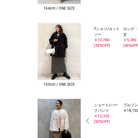
164cm / ONE SIZE
Tシャツ/カット
ロング・
ソー
丈
￥10,780
￥5,280
(30%OFF)
(40%OFF
153cm / ONE SIZE
ショート/ハー
ブルゾン
フパンツ
￥18,15
￥12,320
(30%OFF)