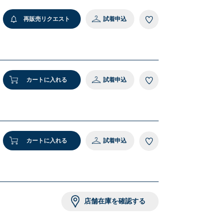
59 H84 着用サイズ：ONE SIZE
M
再販売リクエスト
試着申込
 オフホワイト
カートに入れる
試着申込
カートに入れる
試着申込
店舗在庫を確認する