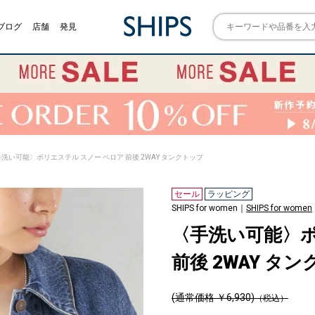
ブログ
店舗
発見
手洗い可能〉ポリエステル スノー ベロア 前後 2WAY タンクトップ
セール
ラッピング
SHIPS for women｜
SHIPS for women
〈手洗い可能〉ポ
前後 2WAY タ
(通常価格 ￥6,930)
（税込）