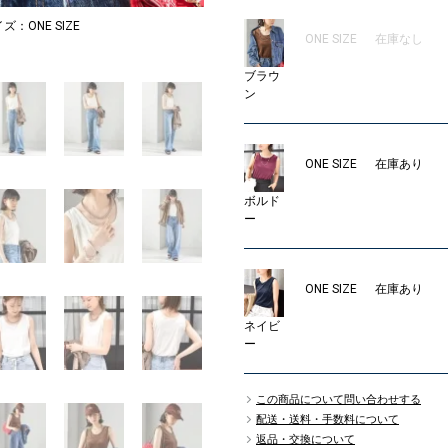
イズ：ONE SIZE
MODEL：162cm B78 W
ONE SIZE
在庫なし
05
ブラウ
ン
ONE SIZE
在庫あり
ボルド
ー
ONE SIZE
在庫あり
ネイビ
ー
この商品について問い合わせする
配送・送料・手数料について
返品・交換について