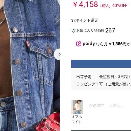
￥4,158
40%OFF
（税込）
37ポイント還元
267
お気に入り登録数
なら
月々1,386円
か
出荷予定
最短翌日～3日程 /
ラッピング
可 （ご用意が整
ONE SIZE
在庫なし
オフホ
ワイト