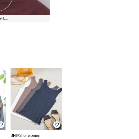
 L...
SHIPS for women