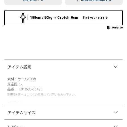
158cm / 50kg
Crotch 0cm
Find your size
アイテム説明
素材：ウール100%
原産国：-
品番：〔312-35-0048〕
SHIPS各店へはこちらの品番にてお問い合わせ下さい。
■デザイン
半袖スウェットを模したブラウジングトップス。
アイテムサイズ
裾幅を狭めることで、リブがなくてもブラウジングしたショート丈で着れ
るバランスを設計。
ユニセックスどちらでも着やすい1枚。
レビュー