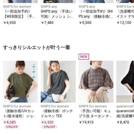
SHIPS for women
SHIPS any
SHIPS any
SHIPS for
《一部追加予約》
SHIPS any:〈手洗い
《一部追加予約》SHI
〈洗濯機可
【WEB限定】〈手洗
可能〉メッシュ シア
PS any:〈接触冷感/
イスト デ
い可能〉アイレット
ー ハンカチ スリーブ
汗染み防止加工/洗濯
ー ドッキン
￥
6,930
￥
7,480
￥
5,500
￥
12,100
クルーネック プルオ
ドッキング TEE
機可能〉ドロスト フ
ーバー
レンチスリーブ TEE
すっきりシルエットが叶う一着
NEW
SHIPS for women
SHIPS for women
SHIPS for women
quaranciel
〈接触冷感/UVカッ
〈接触冷感〉ポンチ
〈手洗い可能〉キュ
quaranc
ト/吸水速乾〉ジョー
ドルマン TEE
プラ混 タータン チェ
感/洗濯機
ゼット サイド タック
ック ブラウス
ク ミック
￥
8,085
￥
6,930
￥
19,910
￥
8,470
フォルム スリーブ プ
ドロスト 
〔
30
%OFF〕
〔
30
%OFF〕
ルオーバー
ーバー