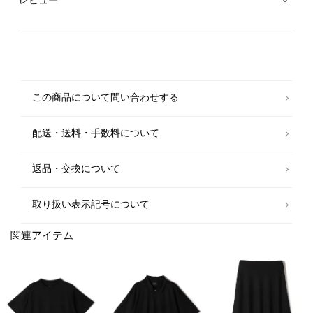
■素材
使用素材はチクチクを感じにくい繊維の太さと言われる17.5マイクロンの
メリノウール。
中でも横段などが少なく、その微光沢が美しいジャージーを採用。
さらに特筆すべきなのはその厚み。
薄くて華奢な素材も多い中、厚さ・透け感などを考慮し、ボトムも作れる
微妙な厚みにすることで、TOPSからボトムまで幅広いアイテムバリエー
この商品について問い合わせする
ションを可能にしました。
■お問い合わせ品番：312-35-0048
配送・送料・手数料について
【Www 「Wrapinknot wool wear」】
天然の機能素材であるウールの吸放湿性や消臭性に再着目し、年間を通じ
返品・交換について
て様々なシーンで使えるアイテムに落とし込んだウールウェアコレクショ
ン。
微光沢のある上品なウールジャージー素材を、その類稀なニット素材の縫
取り扱い表示記号について
製力を活かして端正な顔つきに仕立てている。
各アイテムには洗濯耐久性があり、その美しさを損なわず、中でもクルー
関連アイテム
ネックのラインの美しさには定評がある。
夏の一枚使いにはもちろんのこと他シーズンにはインナーとして重宝され
る。
新に黒一色に絞ったこのコレクションは、日常と日々に添える少しのラグ
ジュアリーである。