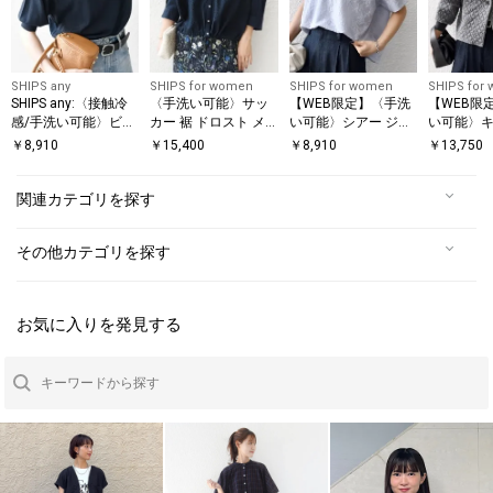
SHIPS any
SHIPS for women
SHIPS for women
SHIPS for
SHIPS any:〈接触冷
〈手洗い可能〉サッ
【WEB限定】〈手洗
【WEB限
感/手洗い可能〉ビジ
カー 裾 ドロスト メ
い可能〉シアー ジャ
い可能〉
ュー ヘンリーネック
タル ボタン シャツ 2
カード ポロ 襟 ショ
グ ジャカ
￥
8,910
￥
15,400
￥
8,910
￥
13,750
ニット プルオーバー
ート スリーブ プルオ
ィガン
ーバー
関連カテゴリを探す
その他カテゴリを探す
お気に入りを発見する