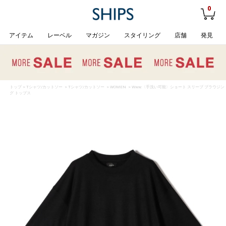
0
アイテム
レーベル
マガジン
スタイリング
店舗
発見
トップ
>
Tシャツ/カットソー
>
Tシャツ/カットソー
>
WOMEN
> Www:〈手洗い可能〉ショート スリーブ ブラウジン
グ トップス