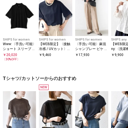
SHIPS for women
SHIPS for women
SHIPS for women
SHIPS any
Www:〈手洗い可能〉
【WEB限定】〈接触
〈手洗い可能〉麻混
【WEB限定】
ショート スリーブ ポ
冷感 / UVカット〉シ
シャンブレー ピケ 2
ny:〈洗
ロシャツ
アー オーガンジー コ
タック パンツ
ラワー モ
￥
20,020
￥
9,460
￥
17,930
￥
9,900
ンビ プルオーバー
ゴレース 
〔
30
%OFF〕
ク ブラウス
Tシャツ/カットソーからのおすすめ
NEW