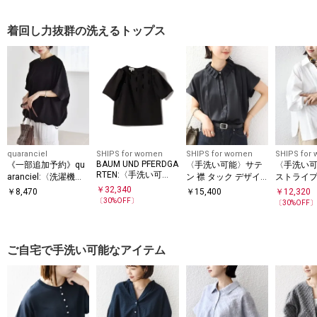
着回し力抜群の洗えるトップス
quaranciel
SHIPS for women
SHIPS for women
SHIPS for
BAUM UND PFERDGA
《一部追加予約》qu
〈手洗い可能〉サテ
〈手洗い可
RTEN:〈手洗い可
aranciel:〈洗濯機可
ン 襟 タック デザイ
ストライプ
能〉CRISP TWILL BL
能〉ライト ポンチ ハ
ン ブラウス
リット ス
￥
32,340
￥
8,470
￥
15,400
￥
12,320
OUSE
ーフスリーブ ドロス
ットン シャ
〔
30
%OFF〕
〔
30
%OFF
ト ルーズ TEE
ご自宅で手洗い可能なアイテム