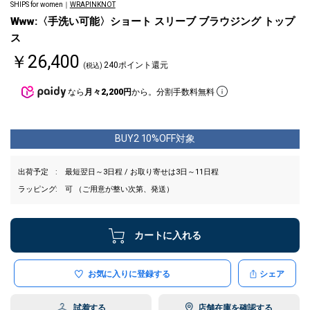
SHIPS for women｜
WRAPINKNOT
Www:〈手洗い可能〉ショート スリーブ ブラウジング トップ
ス
￥26,400
240ポイント還元
(税込)
なら
月々2,200円
から。分割手数料無料
BUY2 10%OFF対象
出荷予定
最短翌日～3日程 / お取り寄せは3日～11日程
ラッピング
可 （ご用意が整い次第、発送）
カートに入れる
お気に入りに登録する
シェア
試着する
店舗在庫を確認する